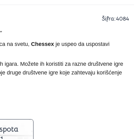
a igranje
 karte
D6 (za Jamb)
Šifra:
4084
"
ica na svetu,
Chessex
je uspeo da uspostavi
h igara. Možete ih koristiti za razne društvene igre
koje druge društvene igre koje zahtevaju korišćenje
spota