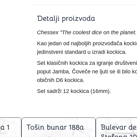
Šah
Podloge z
Domine
Zaštite za
4 u 1 igre
Kockice 
Detalji proizvoda
Backgammon (Tavla)
Kutijice
Chessex "The coolest dice on the planet.
Kao jedan od najboljih proizvođača kock
jedinstveni standard u izradi kockica.
nje
Mozgalice
Set klasičnih kockica za igranje društveni
poput Jamba, Čoveče ne ljuti se ili bilo 
Hanayama
Kocke
običnih D6 kockica.
Ostale mozgalice
Set sadrži 12 kockica (16mm).
Stripovi
a 1
Tošin bunar 188a
Bulevar de