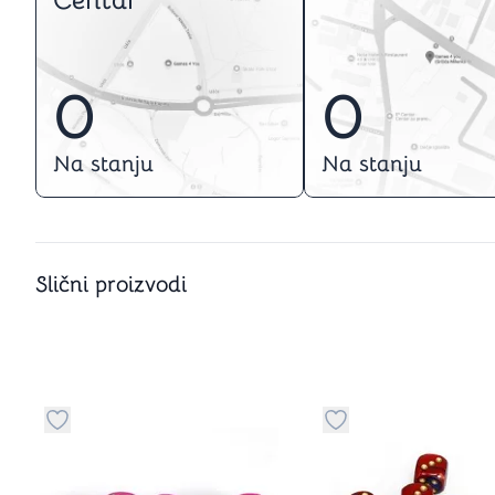
Centar
0
0
Na stanju
Na stanju
Slični proizvodi
Dugme za dodavanje stvari u kategoriju omiljeno
Dugme za dodavanje 