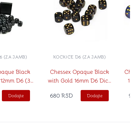
6 (ZA JAMB)
KOCKICE D6 (ZA JAMB)
KOC
paque Black
Chessex Opaque Black
Chess
 12mm D6 (36
with Gold 16mm D6 Dice
16mm
ce)
Block (12)
680
RSD
990
Dodajte
Dodajte