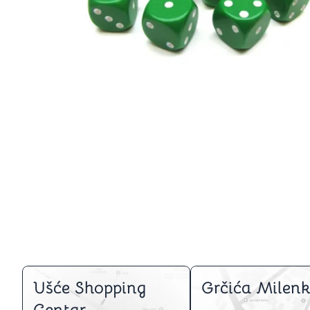
Igre na srpskom
Puzzle 1000 delova
Puzzle 2000 delova
(TCG)
Yu-Gi-Oh
Pokemon
One Piece
Riftbound
Karte za igra
Karte Bicycle
Karte Fournier
Tarot karte
Setovi za poker
Ušće Shopping
Grčića Milenk