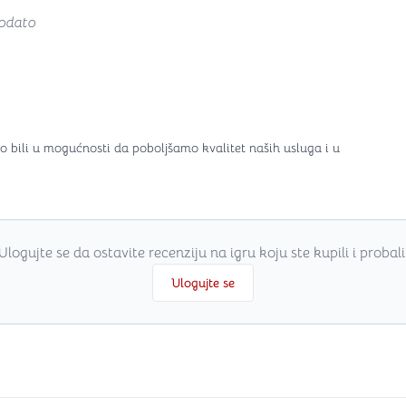
odato
o bili u mogućnosti da poboljšamo kvalitet naših usluga i u
Ulogujte se da ostavite recenziju na igru koju ste kupili i probali
Ulogujte se