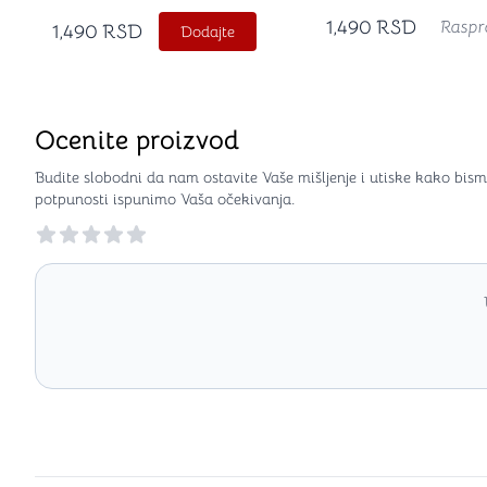
1,490
RSD
Raspr
1,490
RSD
Dodajte
Ocenite proizvod
Budite slobodni da nam ostavite Vaše mišljenje i utiske kako bism
potpunosti ispunimo Vaša očekivanja.
Reviews