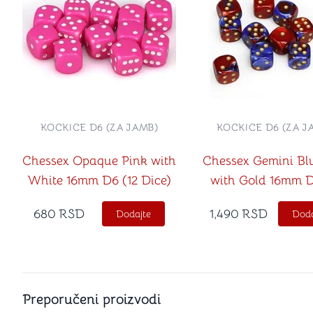
KOCKICE D6 (ZA JAMB)
KOCKICE D6 (ZA J
Chessex Opaque Pink with
Chessex Gemini Bl
White 16mm D6 (12 Dice)
with Gold 16mm D
Dice)
680
RSD
1,490
RSD
Dodajte
Doda
Preporučeni proizvodi