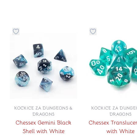
Dugme za dodavanje stvari u kategoriju omiljeno
Dugme za dodavanje 
KOCKICE ZA DUNGEONS &
KOCKICE ZA DUNGE
DRAGONS
DRAGONS
Chessex Gemini Black
Chessex Translucen
Shell with White
with White