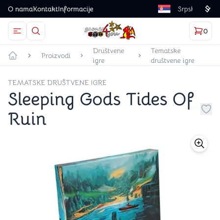
O nama
Kontakt
Informacije
Language
0
Otvorite meni
Dugme u obliku lupe predstavlja ikonicu za otvaranj
Korp
proizv
Games4you logo
Društvene
Tematske
Proizvodi
igre
društvene igre
Početna strana
TEMATSKE DRUŠTVENE IGRE
Sleeping Gods Tides Of
Ruin
Dug
store