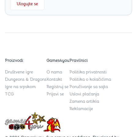
Ulogujte se
Proizvodi
Games4you
Pravilnici
Društvene igre
O nama
Politika privatnosti
Dungeons & Dragons
Kontakt
Politika o kolačićima
Igre na srpskom
Registruj se
Poručivanje sa sajta
TCG
Prijavi se
Uslovi plaćanja
Zamena artikla
Reklamacije
Games4you logo