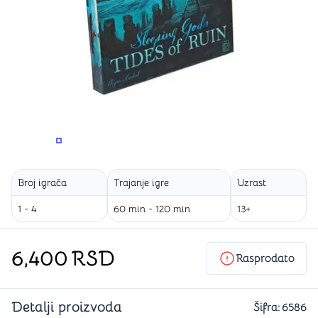
PROMENITE UGAO GLEDANJA
PROMENITE UGAO GLEDANJA
Broj igrača
Trajanje igre
Uzrast
1 - 4
60 min - 120 min
13+
6,400
RSD
Rasprodato
Detalji proizvoda
Šifra:
6586