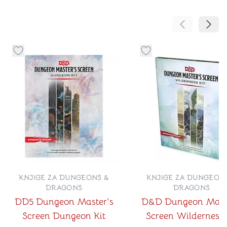
Pomeranje sa
Pomer
Dugme za dodavanje stvari u kategoriju omiljeno
Dugme za dodavanje st
KNJIGE ZA DUNGEONS &
KNJIGE ZA DUNGEON
DRAGONS
DRAGONS
DD5 Dungeon Master's
D&D Dungeon Maste
Screen Dungeon Kit
Screen Wilderness 