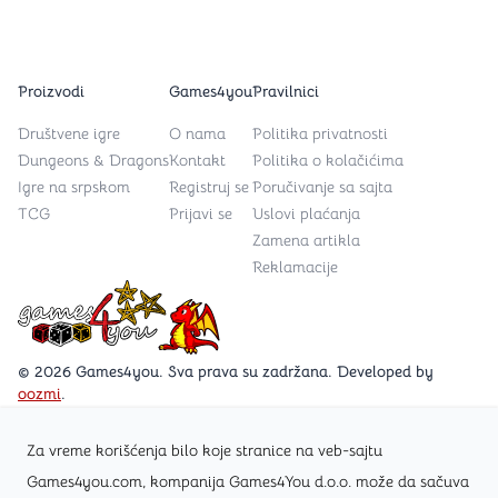
Proizvodi
Games4you
Pravilnici
Društvene igre
O nama
Politika privatnosti
Dungeons & Dragons
Kontakt
Politika o kolačićima
Igre na srpskom
Registruj se
Poručivanje sa sajta
TCG
Prijavi se
Uslovi plaćanja
Zamena artikla
Reklamacije
Games4you logo
© 2026 Games4you. Sva prava su zadržana. Developed by
oozmi
.
Za vreme korišćenja bilo koje stranice na veb-sajtu
Posetite Facebook stranicu /Games4you.rs
Games4you.com, kompanija Games4You d.o.o. može da sačuva