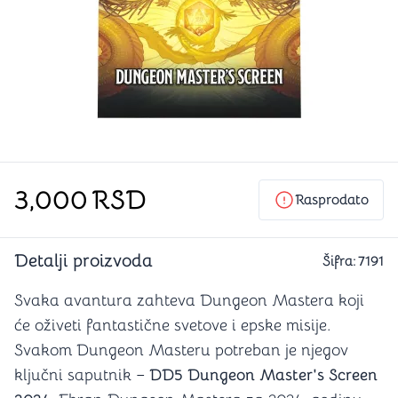
3,000
RSD
Rasprodato
Detalji proizvoda
Šifra:
7191
Svaka avantura zahteva Dungeon Mastera koji
će oživeti fantastične svetove i epske misije.
Svakom Dungeon Masteru potreban je njegov
ključni saputnik –
DD5 Dungeon Master's Screen