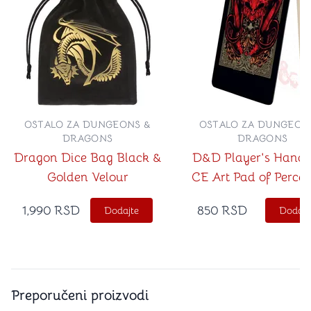
OSTALO ZA DUNGEONS &
OSTALO ZA DUNGEON
DRAGONS
DRAGONS
Dragon Dice Bag Black &
D&D Player's Hand
Golden Velour
CE Art Pad of Percep
1,990
RSD
850
RSD
Dodajte
Dodajt
Preporučeni proizvodi