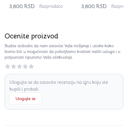
3,800
RSD
3,800
RSD
Rasprodato
Rasprod
Ocenite proizvod
Budite slobodni da nam ostavite Vaše mišljenje i utiske kako
bismo bili u mogućnosti da poboljšamo kvalitet naših usluga i u
potpunosti ispunimo Vaša očekivanja.
Reviews
Ulogujte se da ostavite recenziju na igru koju ste
kupili i probali.
Ulogujte se