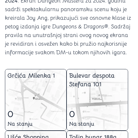
2024
. Ekran Dungeon Mastera za 2024. godinu
sadrži spektakularnu panoramsku scenu koju je
kreirala Joy Ang, prikazujući sve osnovne klase iz
petog izdanja igre
Dungeons & Dragons®
. Sadržaj
pravila na unutrašnjoj strani ovog novog ekrana
je revidiran i osvežen kako bi pružio najkorisnije
informacije svakom DM-u tokom njihovih igara.
Grčića Milenka 1
Bulevar despota
Stefana 101
0
0
Na stanju
Na stanju
Ušće Shopping
Tošin bunar 188a