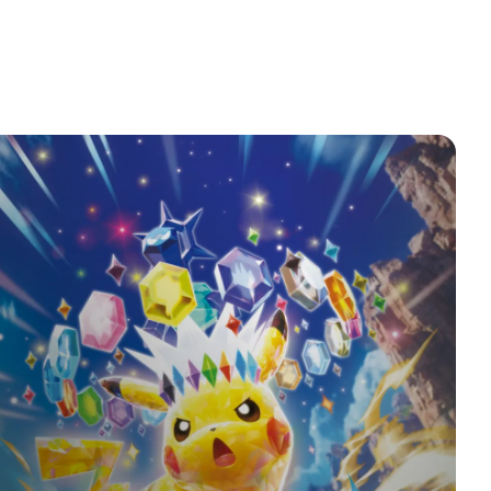
 levo
jdera u desno
je stvari u kategoriju omiljeno
Dugme za dodavanje stvari u kategoriju omilj
Dugme za dod