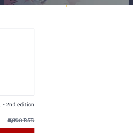
Šah
Podloge z
Domine
Zaštite za
4 u 1 igre
Kockice 
Backgammon (Tavla)
Kutijice
nje
Mozgalice
Hanayama
Kocke
Ostale mozgalice
Stripovi
 - 2nd edition
8,000
4,000
3,000
3,000
8,000
5,000
6,800
3,300
7,000
9,600
3,800
5,800
4,500
4,200
4,200
4,200
5,500
7,800
7,500
6,750
RSD
RSD
RSD
RSD
RSD
RSD
RSD
RSD
RSD
RSD
RSD
RSD
RSD
RSD
RSD
RSD
RSD
RSD
RSD
RSD