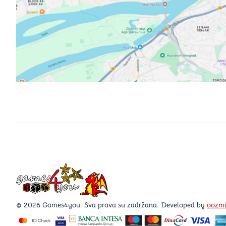
Games4you logo
© 2026 Games4you. Sva prava su zadržana. Developed by
oozm