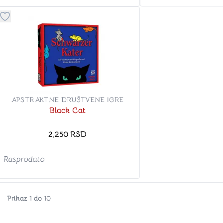
Dugme za dodavanje stvari u kategoriju omiljeno
APSTRAKTNE DRUŠTVENE IGRE
Black Cat
2,250
RSD
Rasprodato
Prikaz
1
do
10