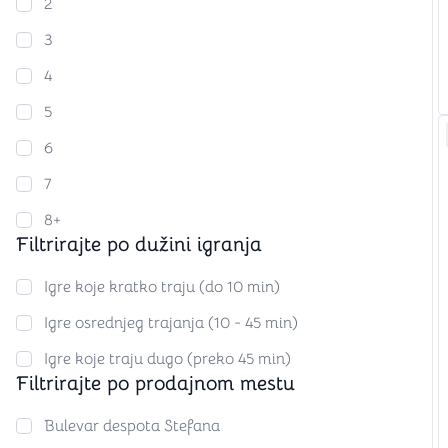
2
3
4
5
6
7
8+
Filtrirajte po dužini igranja
Igre koje kratko traju (do 10 min)
Igre osrednjeg trajanja (10 - 45 min)
Igre koje traju dugo (preko 45 min)
Filtrirajte po prodajnom mestu
Bulevar despota Stefana