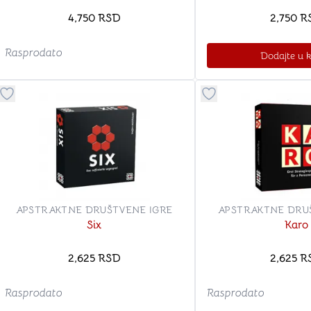
4,750
RSD
2,750
R
Rasprodato
Dodajte u 
Dugme za dodavanje stvari u kategoriju omiljeno
Dugme za dodavanje 
APSTRAKTNE DRUŠTVENE IGRE
APSTRAKTNE DRU
Six
Karo
2,625
RSD
2,625
R
Rasprodato
Rasprodato