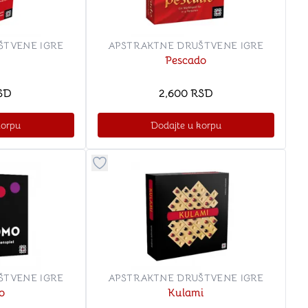
a igranje
 karte
D6 (za Jamb)
ŠTVENE IGRE
APSTRAKTNE DRUŠTVENE IGRE
Pescado
SD
2,600
RSD
korpu
Dodajte u korpu
stvari u kategoriju omiljeno
Dugme za dodavanje stvari u kategoriju o
ŠTVENE IGRE
APSTRAKTNE DRUŠTVENE IGRE
o
Kulami