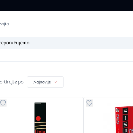
reporučujemo
igaciji
re
Dungeons & Dragons
Arm
ortirajte po
Knjige za Dungeons & Dragons
Boje za fi
ortirajte po:
Najnovije
Kockice za Dungeons & Dragons
Setovi za 
Figure za Dungeons & Dragons
Lepak i o
Podloge za Dungeons & Dragons
Četkice
Ostalo za Dungeons & Dragons
Alati
Dugme za dodavanje stvari u kategoriju omiljeno
Dugme za dodavanje 
Ostali Ar
zle)
Klasične igre
Dod
Šah + Backgammon (Tavla)
Albumi, st