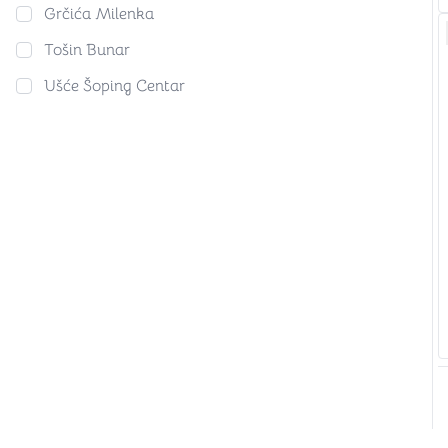
Grčića Milenka
Tošin Bunar
Ušće Šoping Centar