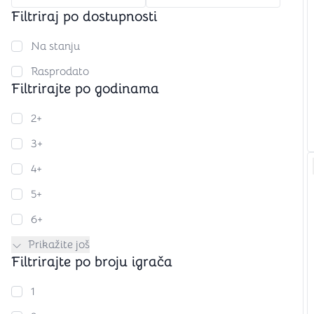
Igre na srpskom
Puzzle 1000 delova
Filtriraj po dostupnosti
Puzzle 2000 delova
(TCG)
Na stanju
Rasprodato
Yu-Gi-Oh
Filtrirajte po godinama
Pokemon
One Piece
Riftbound
2+
Karte za igra
3+
Karte Bicycle
4+
Karte Fournier
5+
Tarot karte
Setovi za poker
6+
Prikažite još
Filtrirajte po broju igrača
1