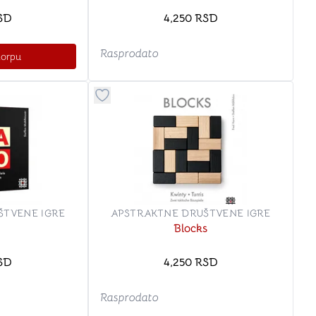
SD
4,250
RSD
Rasprodato
korpu
stvari u kategoriju omiljeno
Dugme za dodavanje stvari u kategoriju o
ŠTVENE IGRE
APSTRAKTNE DRUŠTVENE IGRE
Blocks
SD
4,250
RSD
Rasprodato