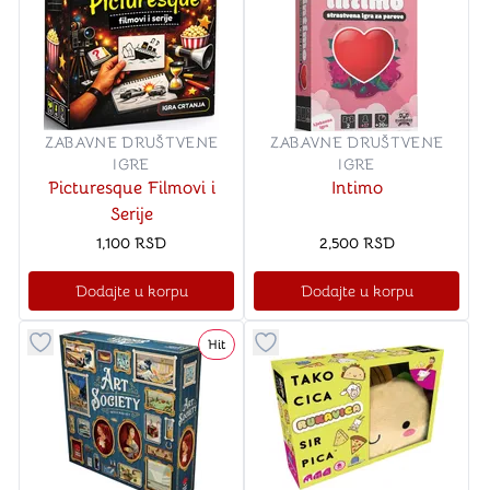
ZABAVNE DRUŠTVENE
ZABAVNE DRUŠTVENE
IGRE
IGRE
Picturesque Filmovi i
Intimo
Serije
1,100
RSD
2,500
RSD
Dodajte u korpu
Dodajte u korpu
Hit
Dugme za dodavanje stvari u kategoriju omiljeno
Dugme za dodavanje stvari u