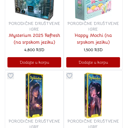
PORODIČNE DRUŠTVENE
PORODIČNE DRUŠTVENE
IGRE
IGRE
Mysterium 2025 Refresh
Happy Mochi (na
(na srpskom jeziku)
srpskom jeziku)
4,800
RSD
1,500
RSD
Dodajte u korpu
Dodajte u korpu
Dugme za dodavanje stvari u kategoriju omiljeno
Dugme za dodavanje stvari u
PORODIČNE DRUŠTVENE
PORODIČNE DRUŠTVENE
IGRE
IGRE