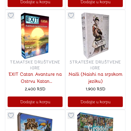
Dodajte u korpu
Dodajte u korpu
Dugme za dodavanje stvari u kategoriju omiljeno
Dugme za dodavanje stvari u
TEMATSKE DRUŠTVENE
STRATEŠKE DRUŠTVENE
IGRE
IGRE
EXIT Catan Avanture na
Naiši (Naishi na srpskom
Ostrvu Katan
jeziku)
(Adventures on Catan
2,400
RSD
1,900
RSD
na srpskom jeziku)
Dodajte u korpu
Dodajte u korpu
Dugme za dodavanje stvari u kategoriju omiljeno
Dugme za dodavanje stvari u