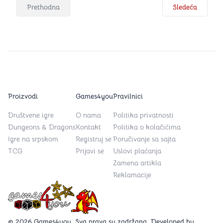
Prethodna
Sledeća
Proizvodi
Games4you
Pravilnici
Društvene igre
O nama
Politika privatnosti
Dungeons & Dragons
Kontakt
Politika o kolačićima
Igre na srpskom
Registruj se
Poručivanje sa sajta
TCG
Prijavi se
Uslovi plaćanja
Zamena artikla
Reklamacije
Games4you logo
© 2026 Games4you. Sva prava su zadržana. Developed by