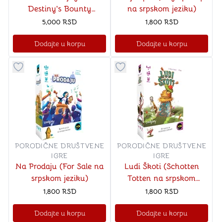
Destiny's Bounty
na srpskom jeziku)
Adventures (na srpskom
5,000
RSD
1,800
RSD
jeziku)
Dodajte u korpu
Dodajte u korpu
Dugme za dodavanje stvari u kategoriju omiljeno
Dugme za dodavanje stvari u
PORODIČNE DRUŠTVENE
PORODIČNE DRUŠTVENE
IGRE
IGRE
Na Prodaju (For Sale na
Ludi Škoti (Schotten
srpskom jeziku)
Totten na srpskom
jeziku)
1,800
RSD
1,800
RSD
Dodajte u korpu
Dodajte u korpu