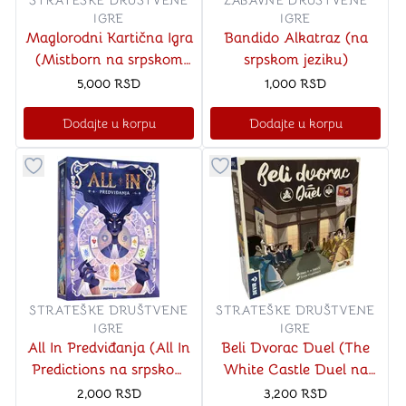
STRATEŠKE DRUŠTVENE
ZABAVNE DRUŠTVENE
IGRE
IGRE
Maglorodni Kartična Igra
Bandido Alkatraz (na
(Mistborn na srpskom
srpskom jeziku)
jeziku)
5,000
RSD
1,000
RSD
Dodajte u korpu
Dodajte u korpu
Dugme za dodavanje stvari u kategoriju omiljeno
Dugme za dodavanje stvari u
STRATEŠKE DRUŠTVENE
STRATEŠKE DRUŠTVENE
IGRE
IGRE
All In Predviđanja (All In
Beli Dvorac Duel (The
Predictions na srpskom
White Castle Duel na
jeziku)
srpskom jeziku)
2,000
RSD
3,200
RSD