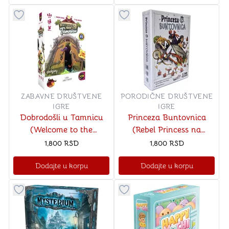
Dugme za dodavanje stvari u kategoriju omiljeno
Dugme za dodavanje stvari u
ZABAVNE DRUŠTVENE
PORODIČNE DRUŠTVENE
IGRE
IGRE
Dobrodošli u Tamnicu
Princeza Buntovnica
(Welcome to the
(Rebel Princess na
Dungeon na srpskom
srpskom jeziku)
1,800
RSD
1,800
RSD
jeziku)
Dodajte u korpu
Dodajte u korpu
Dugme za dodavanje stvari u kategoriju omiljeno
Dugme za dodavanje stvari u