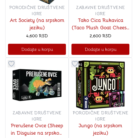
PORODIČNE DRUŠTVENE
ZABAVNE DRUŠTVENE
IGRE
IGRE
Art Society (na srpskom
Tako Cica Rukavica
jeziku)
(Taco Plush Goat Cheese
Pizza na srpskom jeziku)
4,600
RSD
2,600
RSD
Dodajte u korpu
Dodajte u korpu
Dugme za dodavanje stvari u kategoriju omiljeno
Dugme za dodavanje stvari u
ZABAVNE DRUŠTVENE
PORODIČNE DRUŠTVENE
IGRE
IGRE
Prerušene Ovce (Sheep
Jungo (na srpskom
in Disguise na srpskom
jeziku)