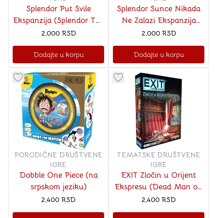
Splendor Put Svile
Splendor Sunce Nikada
Ekspanzija (Splendor The
Ne Zalazi Ekspanzija
Silk Road na srpskom
(Splendor The Sun Never
2,000
RSD
2,000
RSD
jeziku)
Sets na srpskom jeziku)
Dodajte u korpu
Dodajte u korpu
Dugme za dodavanje stvari u kategoriju omiljeno
Dugme za dodavanje stvari u
PORODIČNE DRUŠTVENE
TEMATSKE DRUŠTVENE
IGRE
IGRE
Dobble One Piece (na
EXIT Zločin u Orijent
srpskom jeziku)
Ekspresu (Dead Man on
the Orient Express na
2,400
RSD
2,400
RSD
srpskom jeziku)