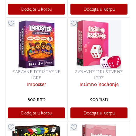
Dodajte u korpu
Dodajte u korpu
Dugme za dodavanje stvari u kategoriju omiljeno
Dugme za dodavanje stvari u
ZABAVNE DRUŠTVENE
ZABAVNE DRUŠTVENE
IGRE
IGRE
Imposter
Intimno Kockanje
800
RSD
900
RSD
Dodajte u korpu
Dodajte u korpu
Dugme za dodavanje stvari u kategoriju omiljeno
Dugme za dodavanje stvari u