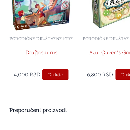
PORODIČNE DRUŠTVENE IGRE
PORODIČNE DRUŠTVE
Draftosaurus
Azul Queen's Ga
4,000
RSD
6,800
RSD
Dodajte
Doda
Preporučeni proizvodi