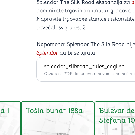
Splendor The Silk Road ekspanzija
za
d
dominirate trgovinom unutar gradova i o
Napravite trgovačke stanice i iskoristit
povećali svoj prestiž!
Napomena: Splendor The Silk Road
nij
Splendor
da bi se igrala!
splendor_silkroad_rules_english
Otvara se PDF dokument u novom tabu koji po ž
a 1
Tošin bunar 188a
Bulevar de
Stefana 10