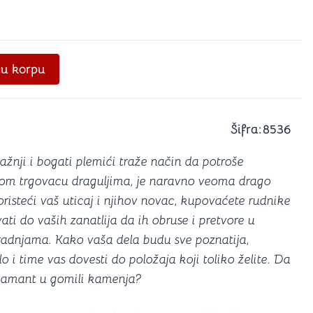
a igranje
 karte
D6 (za Jamb)
e
u korpu
Šifra:
8536
žnji i bogati plemići traže način da potroše
om trgovacu draguljima, je naravno veoma drago
Koristeći vaš uticaj i njihov novac, kupovaćete rudnike
ati do vaših zanatlija da ih obruse i pretvore u
 radnjama. Kako vaša dela budu sve poznatija,
o i time vas dovesti do položaja koji toliko želite. Da
ijamant u gomili kamenja?