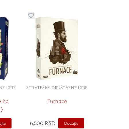
stvari u kategoriju omiljeno
Dugme za dodavanje stvari u kategoriju omilje
NE IGRE
STRATEŠKE DRUŠTVENE IGRE
w na
Furnace
u)
6,500
RSD
jte
Dodajte