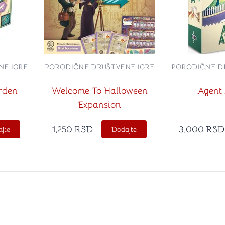
NE IGRE
PORODIČNE DRUŠTVENE IGRE
PORODIČNE D
rden
Welcome To Halloween
Agent
Expansion
1,250
RSD
3,000
RSD
jte
Dodajte