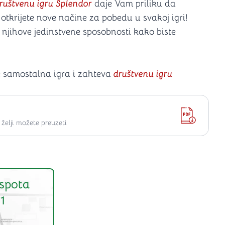
ruštvenu igru Splendor
daje Vam priliku da
tkrijete nove načine za pobedu u svakoj igri!
e njihove jedinstvene sposobnosti kako biste
e samostalna igra i zahteva
društvenu igru
elji možete preuzeti
spota
1