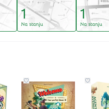
1
1
Na stanju
Na stanju
stvari u kategoriju omiljeno
Dugme za dodavanje stvari u kategoriju omilje
Dugme za do