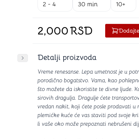
2 - 4
30 min
10+
Šah
Podloge z
Domine
Zaštite za
4 u 1 igre
Kockice 
Backgammon (Tavla)
Kutijice
2,000
RSD
Dodajt
Detalji proizvoda
nje
Mozgalice
DANJA
DANJA
Pomeranje sadržaja slajdera u desno
Vreme renesanse. Lepa umetnost je u potra
Hanayama
porodično bogatstvo. Vama, kao pohlepn
Kocke
Ostale mozgalice
što možete da iskoristite te divne ljude. 
Stripovi
sirovih dragulja. Dragulje ćete transportov
vredan nakit, koji ćete posle prodavati u
plemićke kuće će vas staviti pod svoje kril
li vaše oko može prepoznati nebrušeni d