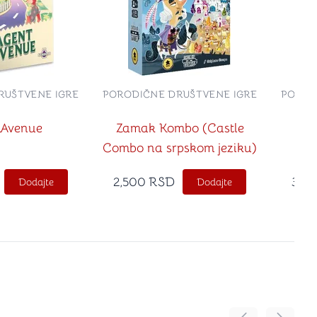
RUŠTVENE IGRE
PORODIČNE DRUŠTVENE IGRE
POROD
 Avenue
Zamak Kombo (Castle
S
Combo na srpskom jeziku)
2,500
RSD
3,6
Dodajte
Dodajte