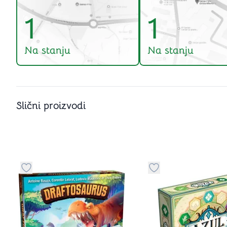
1
1
Na stanju
Na stanju
Slični proizvodi
Dugme za dodavanje stvari u kategoriju omiljeno
Dugme za dodavanje 