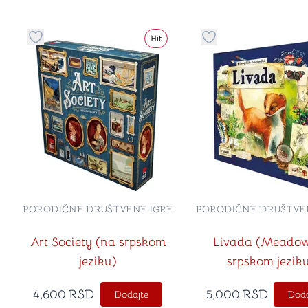
Hit
Dugme za dodavanje stvari u kategoriju omiljeno
Dugme za dodavanje 
PORODIČNE DRUŠTVENE IGRE
PORODIČNE DRUŠTVE
Art Society (na srpskom
Livada (Meado
jeziku)
srpskom jezik
4,600
RSD
5,000
RSD
Dodajte
Doda