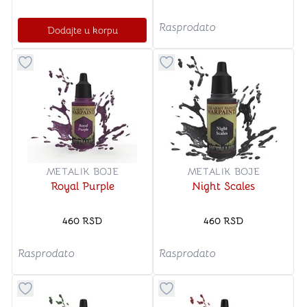
Rasprodato
Dodajte u korpu
Dugme za dodavanje stvari u kategoriju omiljeno
Dugme za dodavanje stvari u
METALIK BOJE
METALIK BOJE
Royal Purple
Night Scales
460
RSD
460
RSD
Rasprodato
Rasprodato
Dugme za dodavanje stvari u kategoriju omiljeno
Dugme za dodavanje stvari u