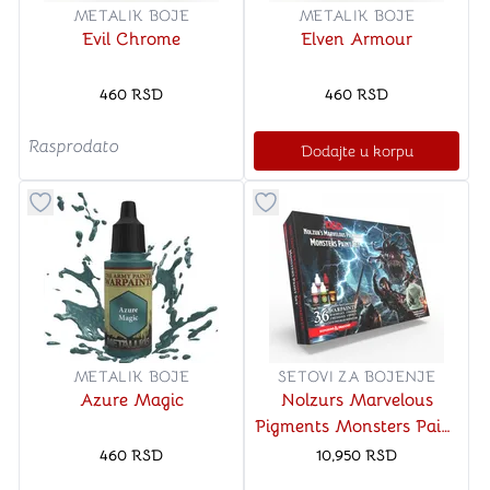
METALIK BOJE
METALIK BOJE
Evil Chrome
Elven Armour
460
RSD
460
RSD
Rasprodato
Dodajte u korpu
Dugme za dodavanje stvari u kategoriju omiljeno
Dugme za dodavanje stvari u
METALIK BOJE
SETOVI ZA BOJENJE
Azure Magic
Nolzurs Marvelous
Pigments Monsters Paint
Set
460
RSD
10,950
RSD