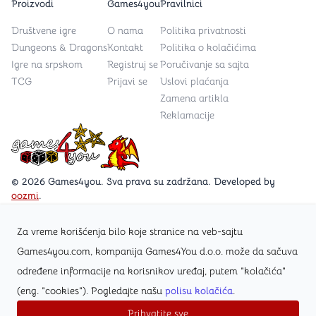
Proizvodi
Games4you
Pravilnici
Društvene igre
O nama
Politika privatnosti
Dungeons & Dragons
Kontakt
Politika o kolačićima
Igre na srpskom
Registruj se
Poručivanje sa sajta
TCG
Prijavi se
Uslovi plaćanja
Zamena artikla
Reklamacije
Games4you logo
© 2026 Games4you. Sva prava su zadržana. Developed by
oozmi
.
Za vreme korišćenja bilo koje stranice na veb-sajtu
Posetite Facebook stranicu /Games4you.rs
Games4you.com, kompanija Games4You d.o.o. može da sačuva
određene informacije na korisnikov uređaj, putem "kolačića"
Zapratite Instagram profil @games4yours
(eng. "cookies"). Pogledajte našu
polisu kolačića
.
Prihvatite sve