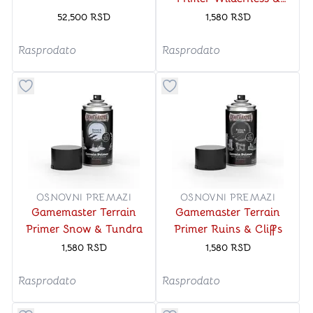
Woodland
52,500
RSD
1,580
RSD
Rasprodato
Rasprodato
Dugme za dodavanje stvari u kategoriju omiljeno
Dugme za dodavanje stvari u
OSNOVNI PREMAZI
OSNOVNI PREMAZI
Gamemaster Terrain
Gamemaster Terrain
Primer Snow & Tundra
Primer Ruins & Cliffs
1,580
RSD
1,580
RSD
Rasprodato
Rasprodato