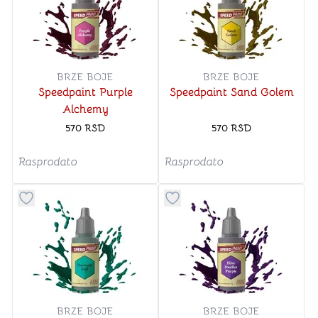
BRZE BOJE
BRZE BOJE
Speedpaint Purple
Speedpaint Sand Golem
Alchemy
570
RSD
570
RSD
Rasprodato
Rasprodato
Dugme za dodavanje stvari u kategoriju omiljeno
Dugme za dodavanje stvari u
BRZE BOJE
BRZE BOJE