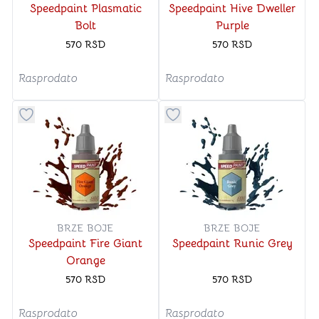
Speedpaint Plasmatic
Speedpaint Hive Dweller
Bolt
Purple
570
RSD
570
RSD
Rasprodato
Rasprodato
Dugme za dodavanje stvari u kategoriju omiljeno
Dugme za dodavanje stvari u
BRZE BOJE
BRZE BOJE
Speedpaint Fire Giant
Speedpaint Runic Grey
Orange
570
RSD
570
RSD
Rasprodato
Rasprodato