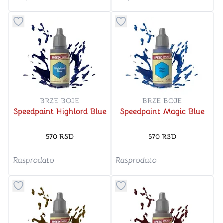
Dugme za dodavanje stvari u kategoriju omiljeno
Dugme za dodavanje stvari u
BRZE BOJE
BRZE BOJE
Speedpaint Highlord Blue
Speedpaint Magic Blue
570
RSD
570
RSD
Rasprodato
Rasprodato
Dugme za dodavanje stvari u kategoriju omiljeno
Dugme za dodavanje stvari u