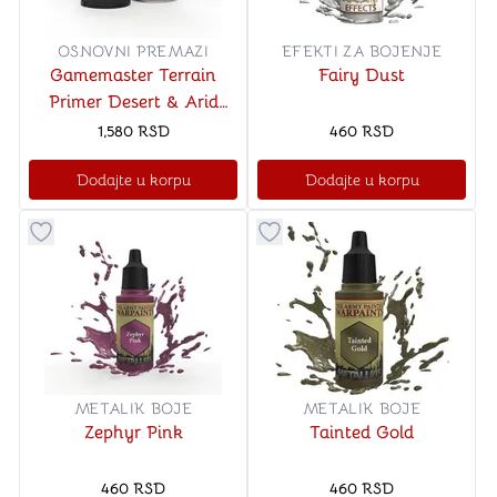
OSNOVNI PREMAZI
EFEKTI ZA BOJENJE
Gamemaster Terrain
Fairy Dust
Primer Desert & Arid
Wastes
1,580
RSD
460
RSD
Dodajte u korpu
Dodajte u korpu
Dugme za dodavanje stvari u kategoriju omiljeno
Dugme za dodavanje stvari u
METALIK BOJE
METALIK BOJE
Zephyr Pink
Tainted Gold
460
RSD
460
RSD