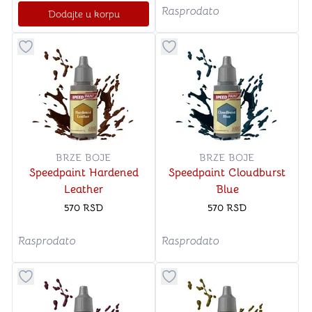
Rasprodato
Dodajte u korpu
Dugme za dodavanje stvari u kategoriju omiljeno
Dugme za dodavanje stvari u
BRZE BOJE
BRZE BOJE
Speedpaint Hardened
Speedpaint Cloudburst
Leather
Blue
570
RSD
570
RSD
Rasprodato
Rasprodato
Dugme za dodavanje stvari u kategoriju omiljeno
Dugme za dodavanje stvari u