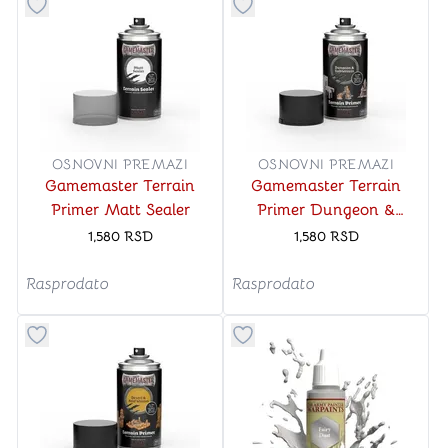
Dugme za dodavanje stvari u kategoriju omiljeno
Dugme za dodavanje stvari u
OSNOVNI PREMAZI
OSNOVNI PREMAZI
Gamemaster Terrain
Gamemaster Terrain
Primer Matt Sealer
Primer Dungeon &
Subterrain
1,580
RSD
1,580
RSD
Rasprodato
Rasprodato
Dugme za dodavanje stvari u kategoriju omiljeno
Dugme za dodavanje stvari u