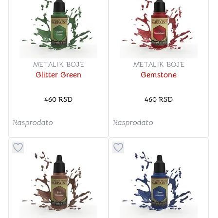
METALIK BOJE
METALIK BOJE
Glitter Green
Gemstone
460
RSD
460
RSD
Rasprodato
Rasprodato
Dugme za dodavanje stvari u kategoriju omiljeno
Dugme za dodavanje stvari u