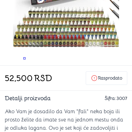
PROMENITE UGAO GLEDANJA
PROMENITE UGAO GLEDANJA
PROMENITE
PROMENITE UGAO GLEDANJA
PROMENITE UGAO GLEDANJA
PROMENITE
PROMENITE UGAO GLEDANJA
52,500
RSD
Rasprodato
Detalji proizvoda
Šifra:
3007
Ako Vam je dosadilo da Vam "fali" neka boja ili
prosto želite da imate sve na jednom mestu onda
je odluka lagana. Ovo je set koji će zadovoljiti i