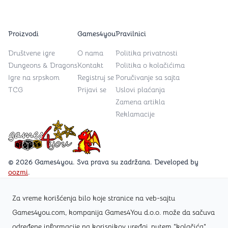
Proizvodi
Games4you
Pravilnici
Društvene igre
O nama
Politika privatnosti
Dungeons & Dragons
Kontakt
Politika o kolačićima
Igre na srpskom
Registruj se
Poručivanje sa sajta
TCG
Prijavi se
Uslovi plaćanja
Zamena artikla
Reklamacije
Games4you logo
© 2026 Games4you. Sva prava su zadržana. Developed by
oozmi
.
Za vreme korišćenja bilo koje stranice na veb-sajtu
Posetite Facebook stranicu /Games4you.rs
Games4you.com, kompanija Games4You d.o.o. može da sačuva
određene informacije na korisnikov uređaj, putem "kolačića"