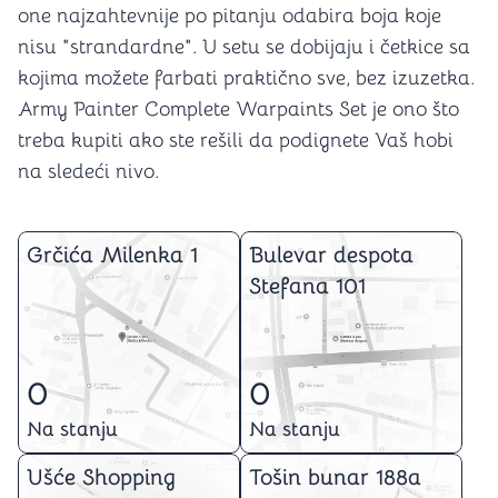
one najzahtevnije po pitanju odabira boja koje
nisu "strandardne". U setu se dobijaju i četkice sa
kojima možete farbati praktično sve, bez izuzetka.
Army Painter Complete Warpaints Set je ono što
treba kupiti ako ste rešili da podignete Vaš hobi
na sledeći nivo.
Grčića Milenka 1
Bulevar despota
Stefana 101
0
0
Na stanju
Na stanju
Ušće Shopping
Tošin bunar 188a