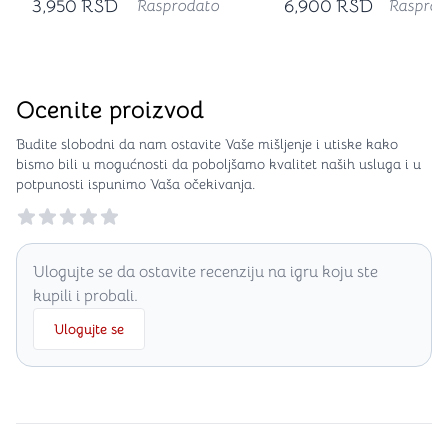
3,950
RSD
6,900
RSD
Rasprodato
Rasprod
Ocenite proizvod
Budite slobodni da nam ostavite Vaše mišljenje i utiske kako
bismo bili u mogućnosti da poboljšamo kvalitet naših usluga i u
potpunosti ispunimo Vaša očekivanja.
Reviews
Ulogujte se da ostavite recenziju na igru koju ste
kupili i probali.
Ulogujte se