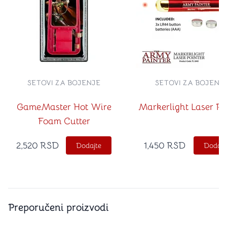
SETOVI ZA BOJENJE
SETOVI ZA BOJENJ
GameMaster Hot Wire
Markerlight Laser Po
Foam Cutter
2,520
RSD
1,450
RSD
Dodajte
Dodajt
Preporučeni proizvodi