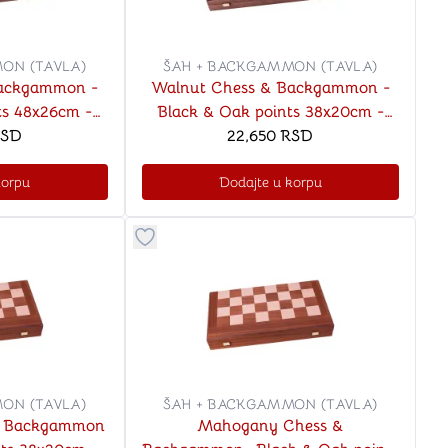
a igranje
 karte
D6 (za Jamb)
ON (TAVLA)
ŠAH + BACKGAMMON (TAVLA)
Backgammon -
Walnut Chess & Backgammon -
Black & Oak points 38x20cm -
SMEN
SD
F43 CHESSMEN
22,650
RSD
korpu
Dodajte u korpu
stvari u kategoriju omiljeno
Dugme za dodavanje stvari u kategoriju o
ON (TAVLA)
ŠAH + BACKGAMMON (TAVLA)
& Backgammon
Mahogany Chess &