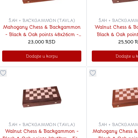
Šah
Podloge z
Domine
Zaštite za
4 u 1 igre
Kockice 
ŠAH + BACKGAMMON (TAVLA)
ŠAH + BACKGAMM
Backgammon (Tavla)
Kutijice
Mahogany Chess & Backgammon
Walnut Chess & 
- Black & Oak points 48x26cm -
Black & Oak points 48x26cm -
F44 CHESSMEN
23,000
RSD
F44 CHES
25,500
R
Dodajte u korpu
Dodajte u 
nje
Mozgalice
Hanayama
Dugme za dodavanje stvari u kategoriju omiljeno
Dugme za dodavanje 
Kocke
Ostale mozgalice
Stripovi
ŠAH + BACKGAMMON (TAVLA)
ŠAH + BACKGAMM
Walnut Chess & Backgammon -
Mahogany Chess 