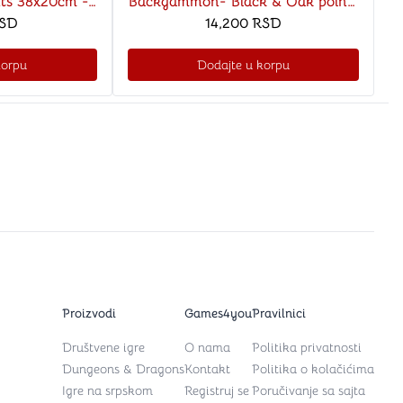
nts 38x20cm -
Backgammon- Black & Oak points
SMEN
SD
30x15cm - F42 CHESSMEN
14,200
RSD
korpu
Dodajte u korpu
Proizvodi
Games4you
Pravilnici
Društvene igre
O nama
Politika privatnosti
Dungeons & Dragons
Kontakt
Politika o kolačićima
Igre na srpskom
Registruj se
Poručivanje sa sajta