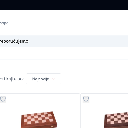
reporučujemo
igaciji
re
Dungeons & Dragons
Arm
ortirajte po
Knjige za Dungeons & Dragons
Boje za fi
ortirajte po:
Najnovije
Kockice za Dungeons & Dragons
Setovi za 
Figure za Dungeons & Dragons
Lepak i o
Podloge za Dungeons & Dragons
Četkice
Ostalo za Dungeons & Dragons
Alati
Dugme za dodavanje stvari u kategoriju omiljeno
Dugme za dodavanje 
Ostali Ar
zle)
Klasične igre
Dod
Šah + Backgammon (Tavla)
Albumi, st