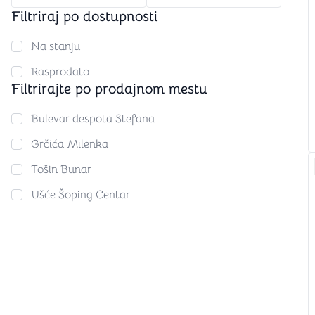
Igre na srpskom
Puzzle 1000 delova
Filtriraj po dostupnosti
Puzzle 2000 delova
(TCG)
Na stanju
Rasprodato
Yu-Gi-Oh
Filtrirajte po prodajnom mestu
Pokemon
One Piece
Riftbound
Bulevar despota Stefana
Karte za igra
Grčića Milenka
Karte Bicycle
Tošin Bunar
Karte Fournier
Ušće Šoping Centar
Tarot karte
Setovi za poker