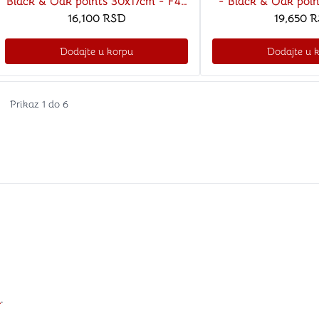
Black & Oak points 30x17cm - F42
- Black & Oak poi
CHESSMEN
16,100
RSD
F43 CHES
19,650
R
Dodajte u korpu
Dodajte u 
Prikaz
1
do
6
i
.