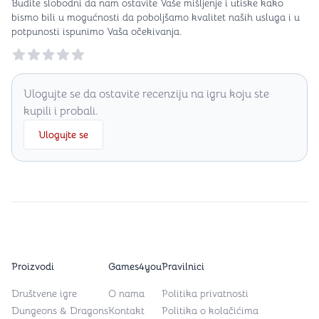
Budite slobodni da nam ostavite Vaše mišljenje i utiske kako
bismo bili u mogućnosti da poboljšamo kvalitet naših usluga i u
potpunosti ispunimo Vaša očekivanja.
Reviews
Ulogujte se da ostavite recenziju na igru koju ste
kupili i probali.
Ulogujte se
Proizvodi
Games4you
Pravilnici
Društvene igre
O nama
Politika privatnosti
Dungeons & Dragons
Kontakt
Politika o kolačićima