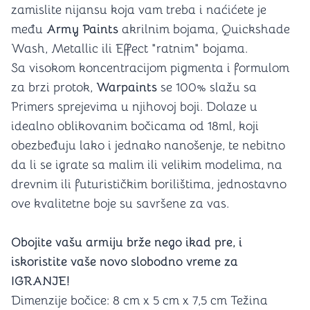
zamislite nijansu koja vam treba i naćićete je
među
Army Paints
akrilnim bojama, Quickshade
Wash, Metallic ili Effect "ratnim" bojama.
Sa visokom koncentracijom pigmenta i formulom
za brzi protok,
Warpaints
se 100% slažu sa
Primers sprejevima u njihovoj boji. Dolaze u
idealno oblikovanim bočicama od 18ml, koji
obezbeđuju lako i jednako nanošenje, te nebitno
da li se igrate sa malim ili velikim modelima, na
drevnim ili futurističkim borilištima, jednostavno
ove kvalitetne boje su savršene za vas.
Obojite vašu armiju brže nego ikad pre, i
iskoristite vaše novo slobodno vreme za
IGRANJE!
Dimenzije bočice: 8 cm x 5 cm x 7,5 cm Težina