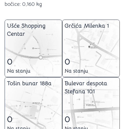
bočice: 0,160 kg
Ušće Shopping
Grčića Milenka 1
Centar
0
0
Na stanju
Na stanju
Tošin bunar 188a
Bulevar despota
Stefana 101
0
0
Na stanju
Na stanju