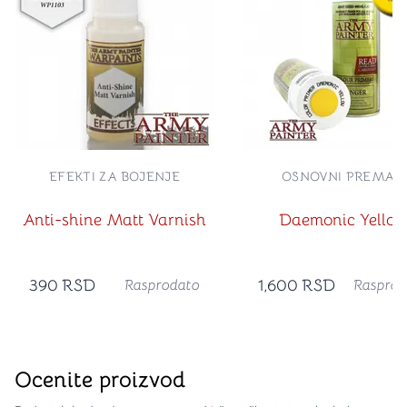
EFEKTI ZA BOJENJE
OSNOVNI PREMAZI
Anti-shine Matt Varnish
Daemonic Yello
390
RSD
1,600
RSD
Rasprodato
Rasprod
Ocenite proizvod