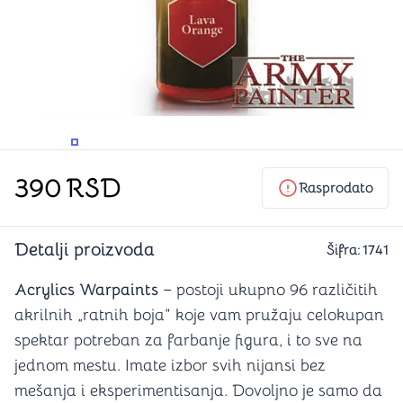
PROMENITE UGAO GLEDANJA
PROMENITE UGAO GLEDANJA
390
RSD
Rasprodato
Detalji proizvoda
Šifra:
1741
Acrylics Warpaints
– postoji ukupno 96 različitih
akrilnih „ratnih boja“ koje vam pružaju celokupan
spektar potreban za farbanje figura, i to sve na
jednom mestu. Imate izbor svih nijansi bez
mešanja i eksperimentisanja. Dovoljno je samo da