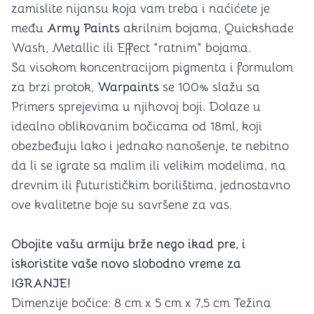
zamislite nijansu koja vam treba i naćićete je
među
Army Paints
akrilnim bojama, Quickshade
Wash, Metallic ili Effect "ratnim" bojama.
Sa visokom koncentracijom pigmenta i formulom
za brzi protok,
Warpaints
se 100% slažu sa
Primers sprejevima u njihovoj boji. Dolaze u
idealno oblikovanim bočicama od 18ml, koji
obezbeđuju lako i jednako nanošenje, te nebitno
da li se igrate sa malim ili velikim modelima, na
drevnim ili futurističkim borilištima, jednostavno
ove kvalitetne boje su savršene za vas.
Obojite vašu armiju brže nego ikad pre, i
iskoristite vaše novo slobodno vreme za
IGRANJE!
Dimenzije bočice: 8 cm x 5 cm x 7,5 cm Težina