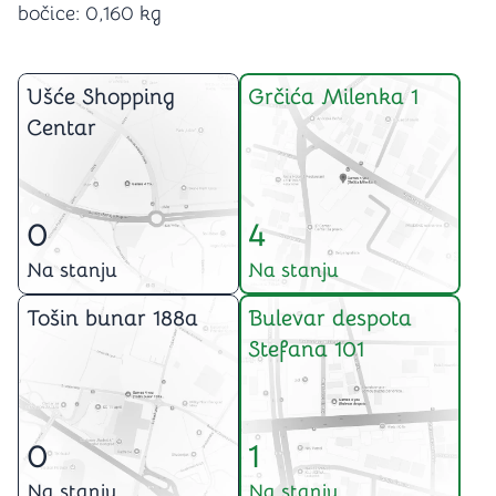
bočice: 0,160 kg
Ušće Shopping
Grčića Milenka 1
Centar
0
4
Na stanju
Na stanju
Tošin bunar 188a
Bulevar despota
Stefana 101
0
1
Na stanju
Na stanju