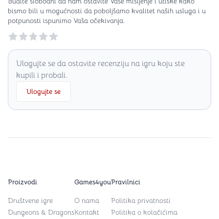
Budite slobodni da nam ostavite Vaše mišljenje i utiske kako
bismo bili u mogućnosti da poboljšamo kvalitet naših usluga i u
potpunosti ispunimo Vaša očekivanja.
Reviews
Ulogujte se da ostavite recenziju na igru koju ste
kupili i probali.
Ulogujte se
Proizvodi
Games4you
Pravilnici
Društvene igre
O nama
Politika privatnosti
Dungeons & Dragons
Kontakt
Politika o kolačićima