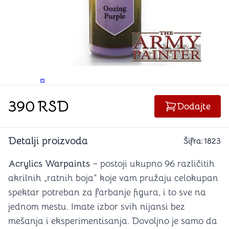
PROMENITE UGAO GLEDANJA
PROMENITE UGAO GLEDANJA
390
RSD
Dodajte
Detalji proizvoda
Šifra:
1823
Acrylics Warpaints
– postoji ukupno 96 različitih
akrilnih „ratnih boja“ koje vam pružaju celokupan
spektar potreban za farbanje figura, i to sve na
jednom mestu. Imate izbor svih nijansi bez
mešanja i eksperimentisanja. Dovoljno je samo da