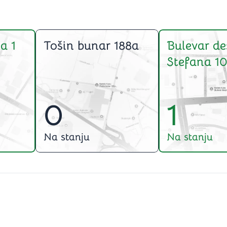
a 1
Tošin bunar 188a
Bulevar de
Stefana 10
0
1
Na stanju
Na stanju