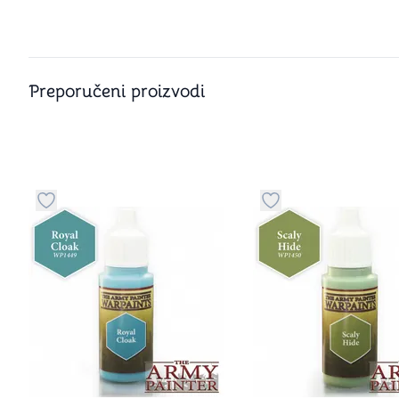
Preporučeni proizvodi
Dugme za dodavanje stvari u kategoriju omiljeno
Dugme za dodavanje 