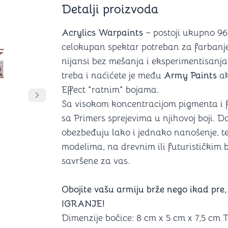
Detalji proizvoda
Šah
Podloge z
Domine
Zaštite za
4 u 1 igre
Kockice 
Acrylics Warpaints
– postoji ukupno 96 
Backgammon (Tavla)
Kutijice
celokupan spektar potreban za farbanje 
nijansi bez mešanja i eksperimentisanja
treba i naćićete je među
Army Paints
ak
Effect "ratnim" bojama.
nje
Mozgalice
DANJA
DANJA
Pomeranje sadržaja slajdera u desno
Sa visokom koncentracijom pigmenta i 
sa Primers sprejevima u njihovoj boji. 
Hanayama
obezbeđuju lako i jednako nanošenje, te 
Kocke
Ostale mozgalice
modelima, na drevnim ili futurističkim b
Stripovi
savršene za vas.
Obojite vašu armiju brže nego ikad pre,
IGRANJE!
Dimenzije bočice: 8 cm x 5 cm x 7,5 cm T