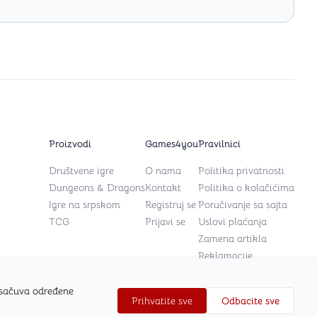
Proizvodi
Games4you
Pravilnici
Društvene igre
O nama
Politika privatnosti
Dungeons & Dragons
Kontakt
Politika o kolačićima
Igre na srpskom
Registruj se
Poručivanje sa sajta
TCG
Prijavi se
Uslovi plaćanja
Zamena artikla
Reklamacije
 sačuva određene
Prihvatite sve
Odbacite sve