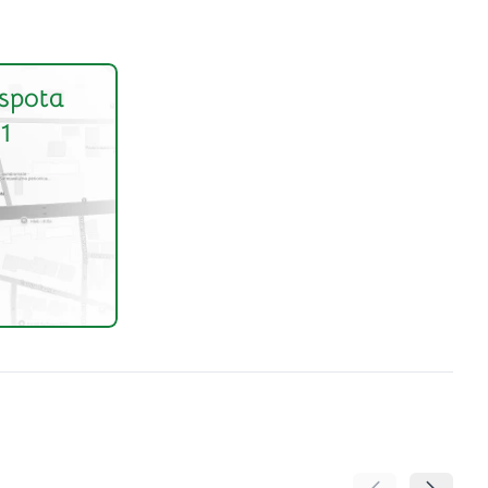
spota
1