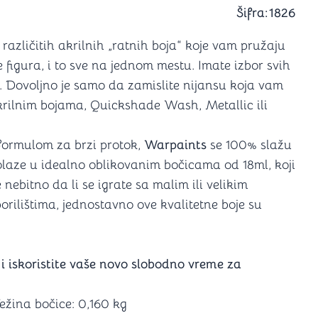
a igranje
Šifra:
1826
 karte
D6 (za Jamb)
različitih akrilnih „ratnih boja“ koje vam pružaju
figura, i to sve na jednom mestu. Imate izbor svih
. Dovoljno je samo da zamislite nijansu koja vam
rilnim bojama, Quickshade Wash, Metallic ili
formulom za brzi protok,
Warpaints
se 100% slažu
Dolaze u idealno oblikovanim bočicama od 18ml, koji
nebitno da li se igrate sa malim ili velikim
orilištima, jednostavno ove kvalitetne boje su
 i iskoristite vaše novo slobodno vreme za
ežina bočice: 0,160 kg