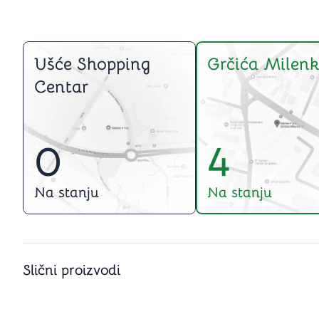
Ušće Shopping
Grčića Milenk
Centar
0
4
Na stanju
Na stanju
Slični proizvodi