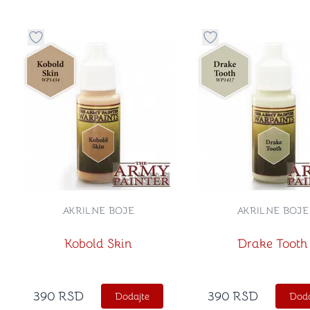
Dugme za dodavanje stvari u kategoriju omiljeno
Dugme za dodavanje 
AKRILNE BOJE
AKRILNE BOJE
Kobold Skin
Drake Tooth
390
RSD
390
RSD
Dodajte
Doda