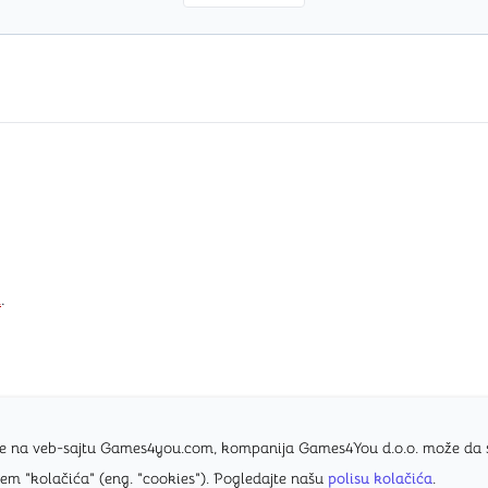
i
.
nice na veb-sajtu Games4you.com, kompanija Games4You d.o.o. može da
tem "kolačića" (eng. "cookies"). Pogledajte našu
polisu kolačića
.