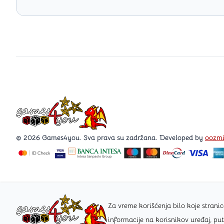
Games4you logo
© 2026 Games4you. Sva prava su zadržana. Developed by
oozm
Za vreme korišćenja bilo koje stra
informacije na korisnikov uređaj, pu