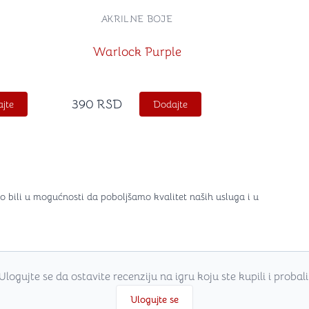
AKRILNE BOJE
Warlock Purple
390
RSD
jte
Dodajte
o bili u mogućnosti da poboljšamo kvalitet naših usluga i u
Ulogujte se da ostavite recenziju na igru koju ste kupili i probali
Ulogujte se