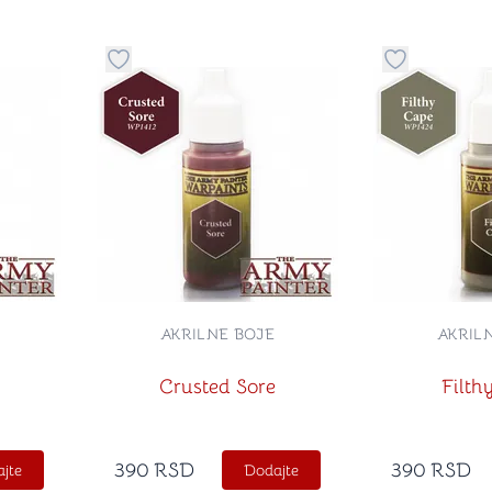
stvari u kategoriju omiljeno
Dugme za dodavanje stvari u kategoriju omilje
Dugme za do
AKRILNE BOJE
AKRIL
Crusted Sore
Filth
390
RSD
390
RSD
jte
Dodajte