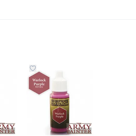
stvari u kategoriju omiljeno
Dugme za dodavanje stvari u kategoriju omilje