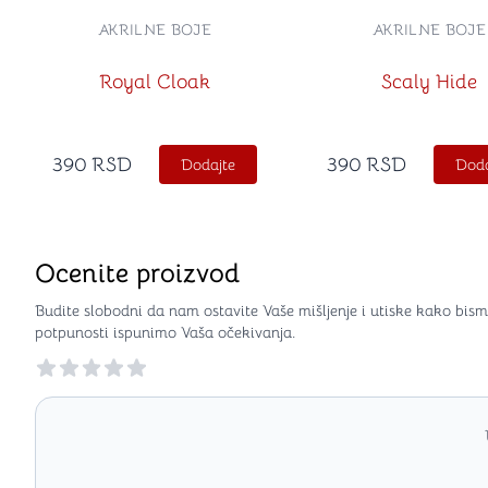
AKRILNE BOJE
AKRILNE BOJE
Royal Cloak
Scaly Hide
390
RSD
390
RSD
Dodajte
Doda
Ocenite proizvod
Budite slobodni da nam ostavite Vaše mišljenje i utiske kako bism
potpunosti ispunimo Vaša očekivanja.
Reviews