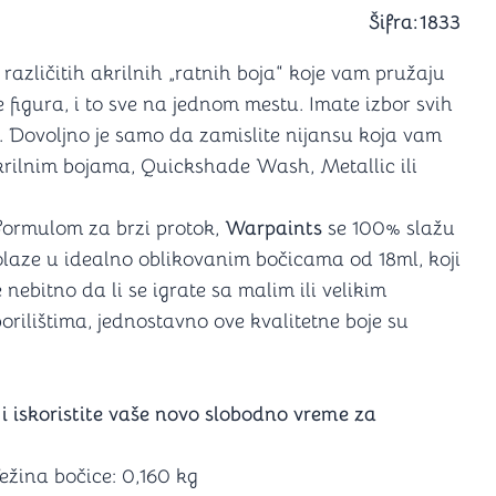
a igranje
Šifra:
1833
 karte
D6 (za Jamb)
različitih akrilnih „ratnih boja“ koje vam pružaju
figura, i to sve na jednom mestu. Imate izbor svih
. Dovoljno je samo da zamislite nijansu koja vam
rilnim bojama, Quickshade Wash, Metallic ili
formulom za brzi protok,
Warpaints
se 100% slažu
Dolaze u idealno oblikovanim bočicama od 18ml, koji
nebitno da li se igrate sa malim ili velikim
orilištima, jednostavno ove kvalitetne boje su
 i iskoristite vaše novo slobodno vreme za
ežina bočice: 0,160 kg