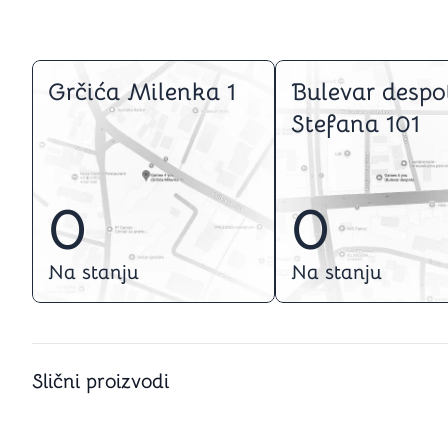
Grčića Milenka 1
Bulevar despo
Stefana 101
0
0
Na stanju
Na stanju
Slični proizvodi