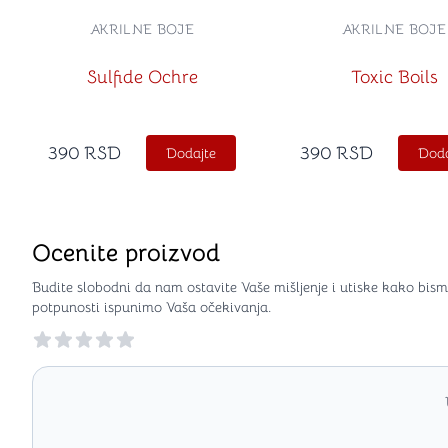
AKRILNE BOJE
AKRILNE BOJE
Sulfide Ochre
Toxic Boils
390
RSD
390
RSD
Dodajte
Doda
Ocenite proizvod
Budite slobodni da nam ostavite Vaše mišljenje i utiske kako bism
potpunosti ispunimo Vaša očekivanja.
Reviews