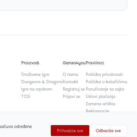
Proizvodi
Games4you
Pravilnici
Društvene igre
O nama
Politika privatnosti
Dungeons & Dragons
Kontakt
Politika o kolačićima
Igre na srpskom
Registruj se
Poručivanje sa sajta
TCG
Prijavi se
Uslovi plaćanja
Zamena artikla
Reklamacije
 sačuva određene
Prihvatite sve
Odbacite sve