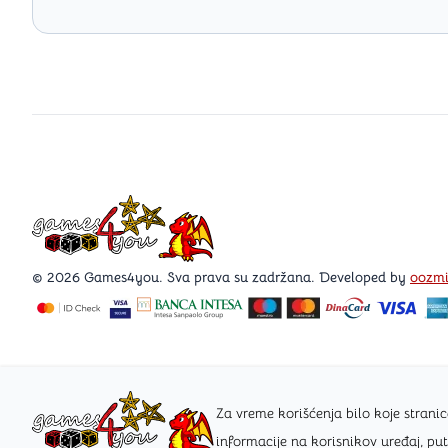
Games4you logo
© 2026 Games4you. Sva prava su zadržana. Developed by
oozm
Za vreme korišćenja bilo koje stra
informacije na korisnikov uređaj, pu