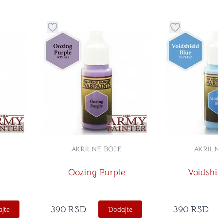
stvari u kategoriju omiljeno
Dugme za dodavanje stvari u kategoriju omilje
Dugme za do
AKRILNE BOJE
AKRIL
Oozing Purple
Voidshi
390
RSD
390
RSD
jte
Dodajte