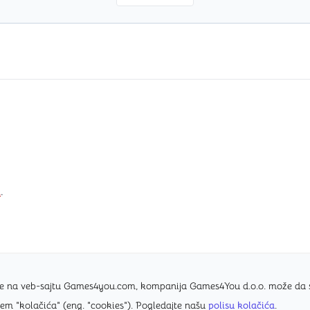
i
.
nice na veb-sajtu Games4you.com, kompanija Games4You d.o.o. može da
tem "kolačića" (eng. "cookies"). Pogledajte našu
polisu kolačića
.