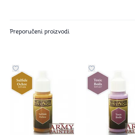
Preporučeni proizvodi
Dugme za dodavanje stvari u kategoriju omiljeno
Dugme za dodavanje 