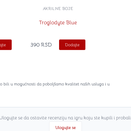
AKRILNE BOJE
Troglodyte Blue
390
RSD
jte
Dodajte
o bili u mogućnosti da poboljšamo kvalitet naših usluga i u
Ulogujte se da ostavite recenziju na igru koju ste kupili i probali
Ulogujte se