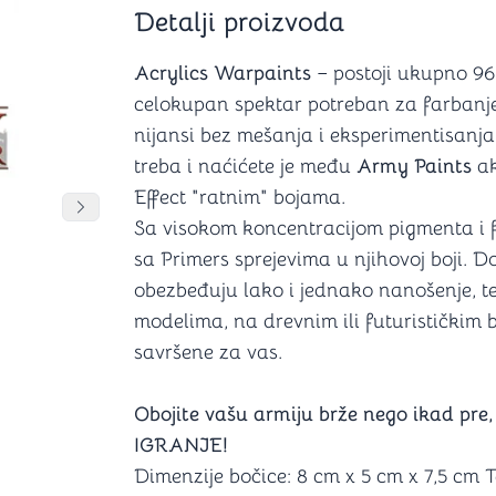
Šah
Podloge z
Detalji proizvoda
Domine
Zaštite za
4 u 1 igre
Kockice 
Acrylics Warpaints
– postoji ukupno 96 
Backgammon (Tavla)
Kutijice
celokupan spektar potreban za farbanje 
nijansi bez mešanja i eksperimentisanja
treba i naćićete je među
Army Paints
ak
Effect "ratnim" bojama.
nje
Mozgalice
DANJA
DANJA
Pomeranje sadržaja slajdera u desno
Sa visokom koncentracijom pigmenta i 
sa Primers sprejevima u njihovoj boji. 
Hanayama
Kocke
obezbeđuju lako i jednako nanošenje, te 
Ostale mozgalice
modelima, na drevnim ili futurističkim b
Stripovi
savršene za vas.
Obojite vašu armiju brže nego ikad pre,
IGRANJE!
Dimenzije bočice: 8 cm x 5 cm x 7,5 cm T