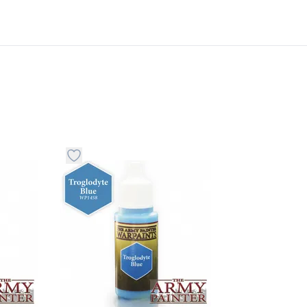
stvari u kategoriju omiljeno
Dugme za dodavanje stvari u kategoriju omilje