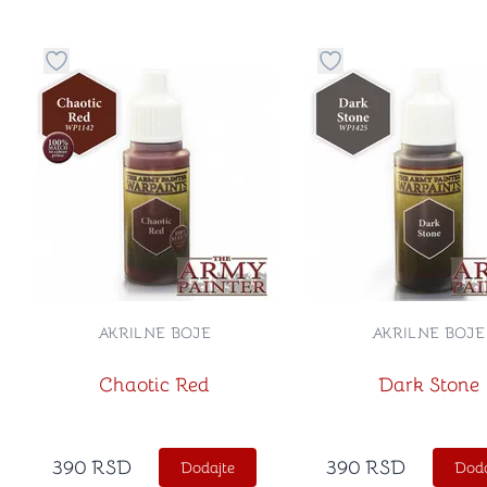
Dugme za dodavanje stvari u kategoriju omiljeno
Dugme za dodavanje 
AKRILNE BOJE
AKRILNE BOJE
Chaotic Red
Dark Stone
390
RSD
390
RSD
Dodajte
Doda