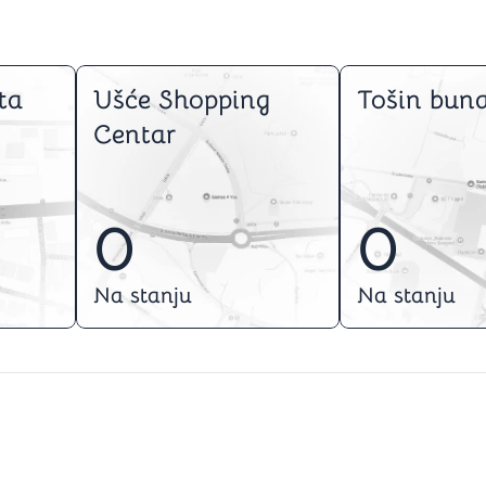
ta
Ušće Shopping
Tošin buna
Centar
0
0
Na stanju
Na stanju