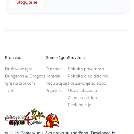
Ulogujte se
Proizvodi
Games4you
Pravilnici
Društvene igre
O nama
Politika privatnosti
Dungeons & Dragons
Kontakt
Politika o kolačićima
Igre na srpskom
Registruj se
Poručivanje sa sajta
TCG
Prijavi se
Uslovi plaćanja
Zamena artikla
Reklamacije
Games4you logo
© 2026 Games4you. Sva prava su zadržana. Developed by