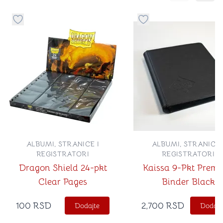
Dugme za dodavanje stvari u kategoriju omiljeno
Dugme za dodavanje st
ALBUMI, STRANICE I
ALBUMI, STRANICE 
REGISTRATORI
REGISTRATORI
Dragon Shield 24-pkt
Kaissa 9-Pkt Prem
Clear Pages
Binder Black
100
RSD
2,700
RSD
Dodajte
Dodajt