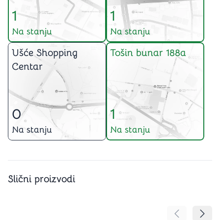
1
1
Na stanju
Na stanju
Ušće Shopping
Tošin bunar 188a
Centar
0
1
Na stanju
Na stanju
Slični proizvodi
Pomeranje sa
Pomer