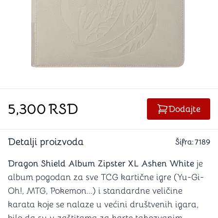
5,300
RSD
Dodajte
Detalji proizvoda
Šifra:
7189
Dragon Shield Album Zipster XL Ashen White
je
a
lbum pogodan za sve TCG kartične igre (Yu-Gi-
Oh!, MTG, Pokemon...) i standardne veličine
karata koje se nalaze u većini društvenih igara,