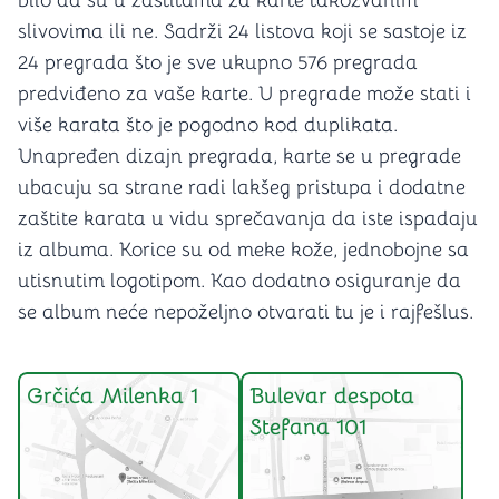
bilo da su u zaštitama za karte takozvanim
slivovima ili ne. Sadrži 24 listova koji se sastoje iz
24 pregrada što je sve ukupno 576 pregrada
predviđeno za vaše karte. U pregrade može stati i
više karata što je pogodno kod duplikata.
Unapređen dizajn pregrada, karte se u pregrade
ubacuju sa strane radi lakšeg pristupa i dodatne
zaštite karata u vidu sprečavanja da iste ispadaju
iz albuma. Korice su od meke kože, jednobojne sa
utisnutim logotipom. Kao dodatno osiguranje da
se album neće nepoželjno otvarati tu je i rajfešlus.
Grčića Milenka 1
Bulevar despota
Stefana 101