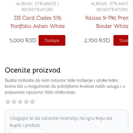
ALBUMI, STRANICE I
ALBUMI, STRANICE 
REGISTRATORI
REGISTRATORI
DS Card Codex 576
Kaissa 9-Pkt Prem
Portfolio Ashen White
Binder White
5,000
RSD
2,700
RSD
Dodajte
Dodajt
Ocenite proizvod
Budite slobodni da nam ostavite Vaše mišljenje i utiske kako
bismo bili u mogućnosti da poboljšamo kvalitet naših usluga i u
potpunosti ispunimo Vaša očekivanja.
Reviews
Ulogujte se da ostavite recenziju na igru koju ste
kupili i probali.