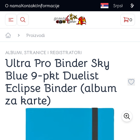
O nama
Kontakt
Informacije
Language
0
Otvorite meni
Dugme u obliku lupe predstavlja ikonicu za otvaranj
Korp
proizv
Games4you logo
Proizvodi
Početna strana
ALBUMI, STRANICE I REGISTRATORI
Ultra Pro Binder Sky
Blue 9-pkt Duelist
Eclipse Binder (album
Dug
za karte)
store