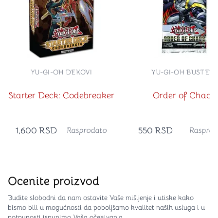
YU-GI-OH DEKOVI
YU-GI-OH BUSTERI
Starter Deck: Codebreaker
Order of Chaos
1,600
RSD
550
RSD
Rasprodato
Rasprod
Ocenite proizvod
Budite slobodni da nam ostavite Vaše mišljenje i utiske kako
bismo bili u mogućnosti da poboljšamo kvalitet naših usluga i u
potpunosti ispunimo Vaša očekivanja.