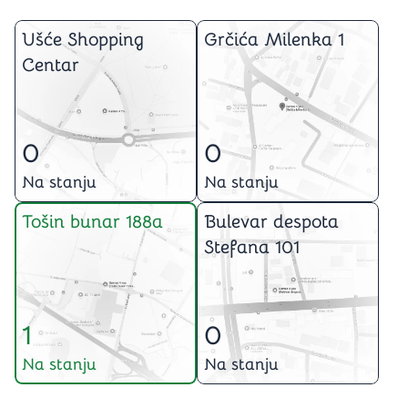
Ušće Shopping
Grčića Milenka 1
Centar
0
0
Na stanju
Na stanju
Tošin bunar 188a
Bulevar despota
Stefana 101
1
0
Na stanju
Na stanju