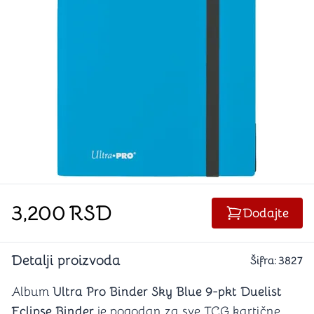
3,200
RSD
Dodajte
Detalji proizvoda
Šifra:
3827
Album
Ultra Pro Binder Sky Blue 9-pkt Duelist
Eclipse Binder
je pogodan za sve TCG kartične