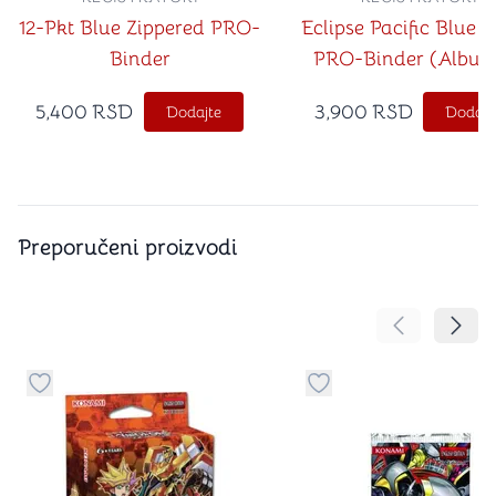
12-Pkt Blue Zippered PRO-
Eclipse Pacific Blue 1
Binder
PRO-Binder (Album
karte)
5,400
RSD
3,900
RSD
Dodajte
Dodajt
Preporučeni proizvodi
Pomeranje sa
Pomer
Dugme za dodavanje stvari u kategoriju omiljeno
Dugme za dodavanje st