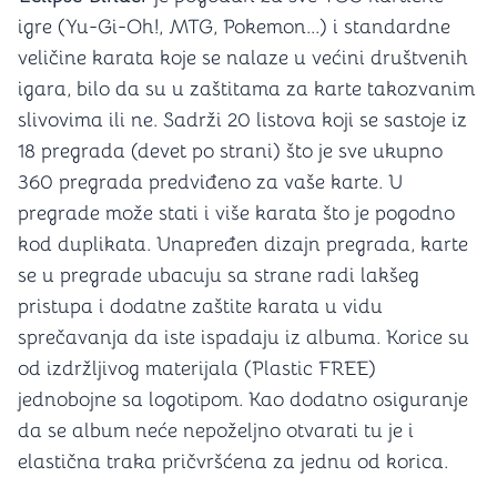
igre (Yu-Gi-Oh!, MTG, Pokemon...) i standardne
veličine karata koje se nalaze u većini društvenih
igara, bilo da su u zaštitama za karte takozvanim
slivovima ili ne. Sadrži 20 listova koji se sastoje iz
18 pregrada (devet po strani) što je sve ukupno
360 pregrada predviđeno za vaše karte. U
pregrade može stati i više karata što je pogodno
kod duplikata. Unapređen dizajn pregrada, karte
se u pregrade ubacuju sa strane radi lakšeg
pristupa i dodatne zaštite karata u vidu
sprečavanja da iste ispadaju iz albuma. Korice su
od izdržljivog materijala (Plastic FREE)
jednobojne sa logotipom. Kao dodatno osiguranje
da se album neće nepoželjno otvarati tu je i
elastična traka pričvršćena za jednu od korica.