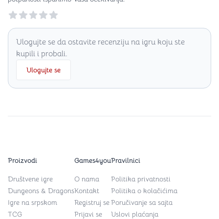
Reviews
Ulogujte se da ostavite recenziju na igru koju ste
kupili i probali.
Ulogujte se
Proizvodi
Games4you
Pravilnici
Društvene igre
O nama
Politika privatnosti
Dungeons & Dragons
Kontakt
Politika o kolačićima
Igre na srpskom
Registruj se
Poručivanje sa sajta
TCG
Prijavi se
Uslovi plaćanja