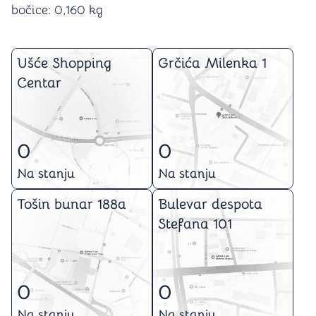
bočice: 0,160 kg
Ušće Shopping
Grčića Milenka 1
Centar
0
0
Na stanju
Na stanju
Tošin bunar 188a
Bulevar despota
Stefana 101
0
0
Na stanju
Na stanju