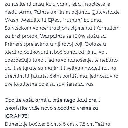
zamislite nijansu koja vam treba i naćićete je
među
Army Paints
akrilnim bojama, Quickshade
Wash, Metallic ili Effect "ratnim" bojama.
Sa visokom koncentracijom pigmenta i formulom
za brzi protok,
Warpaints
se 100% slažu sa
Primers sprejevima u njihovoj boji. Dolaze u
idealno oblikovanim bočicama od 18ml, koji
obezbeđuju lako i jednako nanošenje, te nebitno
da li se igrate sa malim ili velikim modelima, na
drevnim ili futurističkim borilištima, jednostavno
ove kvalitetne boje su savršene za vas.
Obojite vašu armiju brže nego ikad pre, i
iskoristite vaše novo slobodno vreme za
IGRANJE!
Dimenzije bočice: 8 cm x 5 cm x 7,5 cm Težina