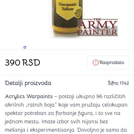
PROMENITE UGAO GLEDANJA
PROMENITE UGAO GLEDANJA
390
RSD
Rasprodato
Detalji proizvoda
Šifra:
1742
Acrylics Warpaints
– postoji ukupno 96 različitih
akrilnih „ratnih boja“ koje vam pružaju celokupan
spektar potreban za farbanje figura, i to sve na
jednom mestu. Imate izbor svih nijansi bez
mešanja i eksperimentisanja. Dovoljno je samo da