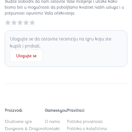
Budite slobodni da nam ostavite Vaše mišljenje i utiske kako
bismo bili u mogućnosti da poboljšamo kvalitet naših usluga i u
potpunosti ispunimo Vaša očekivanja.
Reviews
Ulogujte se da ostavite recenziju na igru koju ste
kupili i probali.
Ulogujte se
Proizvodi
Games4you
Pravilnici
Društvene igre
O nama
Politika privatnosti
Dungeons & Dragons
Kontakt
Politika o kolačićima