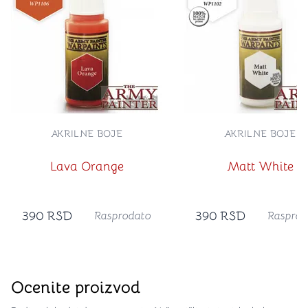
AKRILNE BOJE
AKRILNE BOJE
Lava Orange
Matt White
390
RSD
390
RSD
Rasprodato
Rasprod
Ocenite proizvod