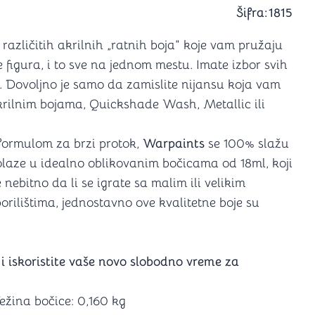
a igranje
Šifra:
1815
 karte
D6 (za Jamb)
različitih akrilnih „ratnih boja“ koje vam pružaju
figura, i to sve na jednom mestu. Imate izbor svih
. Dovoljno je samo da zamislite nijansu koja vam
rilnim bojama, Quickshade Wash, Metallic ili
formulom za brzi protok,
Warpaints
se 100% slažu
Dolaze u idealno oblikovanim bočicama od 18ml, koji
nebitno da li se igrate sa malim ili velikim
orilištima, jednostavno ove kvalitetne boje su
 i iskoristite vaše novo slobodno vreme za
ežina bočice: 0,160 kg