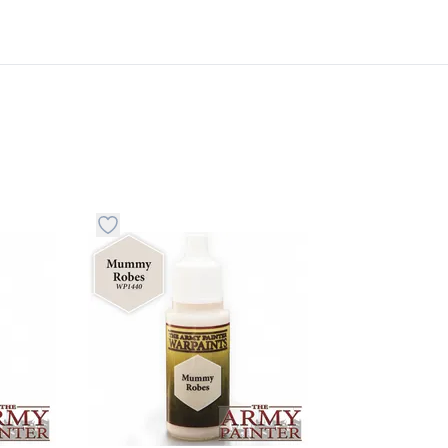
stvari u kategoriju omiljeno
Dugme za dodavanje stvari u kategoriju omilje