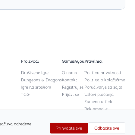
Proizvodi
Games4you
Pravilnici
Društvene igre
O nama
Politika privatnosti
Dungeons & Dragons
Kontakt
Politika o kolačićima
Igre na srpskom
Registruj se
Poručivanje sa sajta
TCG
Prijavi se
Uslovi plaćanja
Zamena artikla
Reklamacije
 sačuva određene
Prihvatite sve
Odbacite sve