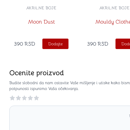
AKRILNE BOJE
AKRILNE BOJE
Moon Dust
Mouldy Cloth
390
RSD
390
RSD
Dodajte
Doda
Ocenite proizvod
Budite slobodni da nam ostavite Vaše mišljenje i utiske kako bism
potpunosti ispunimo Vaša očekivanja.
Reviews