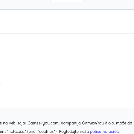
i
.
nice na veb-sajtu Games4you.com, kompanija Games4You d.o.o. može da
tem "kolačića" (eng. "cookies"). Pogledajte našu
polisu kolačića
.