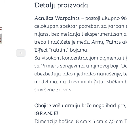
Detalji proizvoda
Šah
Podloge z
Domine
Zaštite za
4 u 1 igre
Kockice 
Acrylics Warpaints
– postoji ukupno 96 
Backgammon (Tavla)
Kutijice
celokupan spektar potreban za farbanje 
nijansi bez mešanja i eksperimentisanja
treba i naćićete je među
Army Paints
ak
Effect "ratnim" bojama.
nje
Mozgalice
DANJA
DANJA
Pomeranje sadržaja slajdera u desno
Sa visokom koncentracijom pigmenta i 
sa Primers sprejevima u njihovoj boji. 
Hanayama
obezbeđuju lako i jednako nanošenje, te 
Kocke
Ostale mozgalice
modelima, na drevnim ili futurističkim b
Stripovi
savršene za vas.
Obojite vašu armiju brže nego ikad pre,
IGRANJE!
Dimenzije bočice: 8 cm x 5 cm x 7,5 cm T