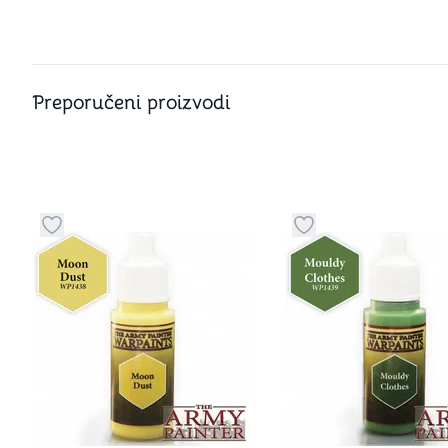
Preporučeni proizvodi
Dugme za dodavanje stvari u kategoriju omiljeno
Dugme za dodavanje 