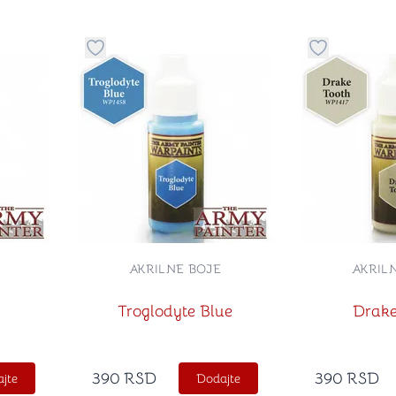
stvari u kategoriju omiljeno
Dugme za dodavanje stvari u kategoriju omilje
Dugme za do
AKRILNE BOJE
AKRIL
Troglodyte Blue
Drake
390
RSD
390
RSD
jte
Dodajte