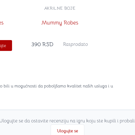
AKRILNE BOJE
es
Mummy Robes
390
RSD
Rasprodato
jte
o bili u mogućnosti da poboljšamo kvalitet naših usluga i u
Ulogujte se da ostavite recenziju na igru koju ste kupili i probali
Ulogujte se