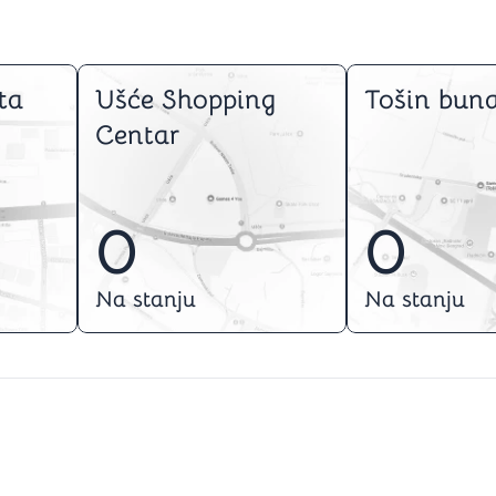
ta
Ušće Shopping
Tošin buna
Centar
0
0
Na stanju
Na stanju