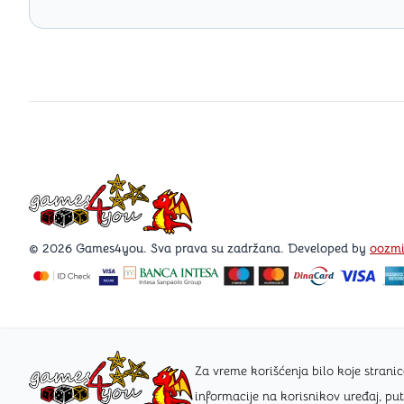
Games4you logo
© 2026 Games4you. Sva prava su zadržana. Developed by
oozm
Za vreme korišćenja bilo koje stra
informacije na korisnikov uređaj, pu