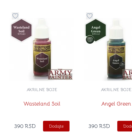
Dugme za dodavanje stvari u kategoriju omiljeno
Dugme za dodavanje 
AKRILNE BOJE
AKRILNE BOJE
Wasteland Soil
Angel Green
390
RSD
390
RSD
Dodajte
Doda