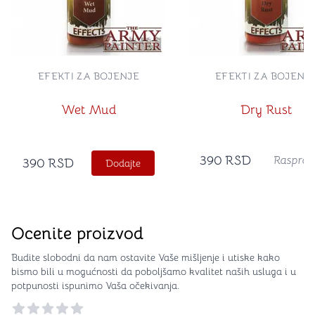
EFEKTI ZA BOJENJE
EFEKTI ZA BOJENJ
Wet Mud
Dry Rust
390
RSD
Rasprod
390
RSD
Dodajte
Ocenite proizvod
Budite slobodni da nam ostavite Vaše mišljenje i utiske kako
bismo bili u mogućnosti da poboljšamo kvalitet naših usluga i u
potpunosti ispunimo Vaša očekivanja.
Reviews