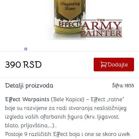
PROMENITE UGAO GLEDANJA
PROMENITE UGAO GLEDANJA
390
RSD
Dodajte
Detalji proizvoda
Šifra:
1855
Effect Warpaints
(Bele Kapice) – Effect „ratne“
boje su razvijene za radi stvaranja realističnijeg
izgleda vaših ofarbanih figura (krv, ljigavost,
blato, prljavština,…)..
Postoje 9 različitih Effect boja i one se skoro uvek