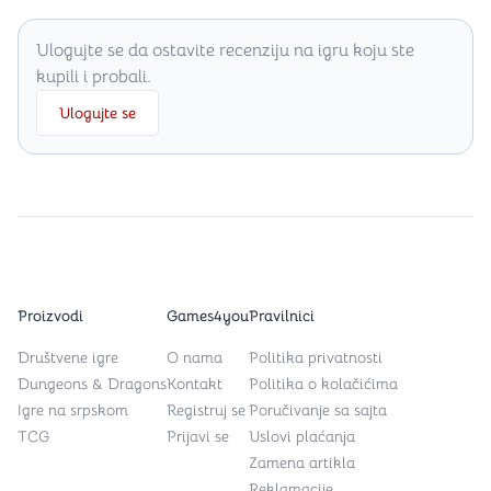
Ulogujte se da ostavite recenziju na igru koju ste
kupili i probali.
Ulogujte se
Proizvodi
Games4you
Pravilnici
Društvene igre
O nama
Politika privatnosti
Dungeons & Dragons
Kontakt
Politika o kolačićima
Igre na srpskom
Registruj se
Poručivanje sa sajta
TCG
Prijavi se
Uslovi plaćanja
Zamena artikla
Reklamacije