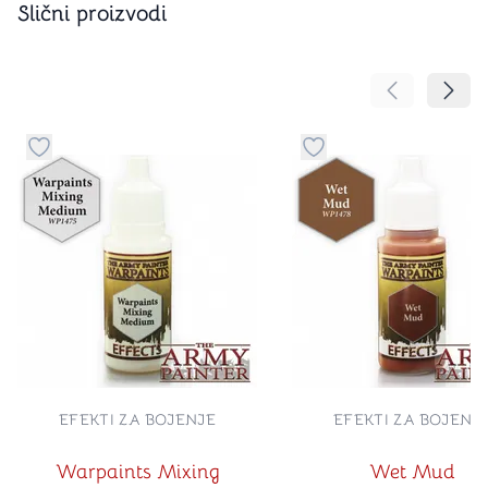
Slični proizvodi
Pomeranje sa
Pomer
Dugme za dodavanje stvari u kategoriju omiljeno
Dugme za dodavanje st
EFEKTI ZA BOJENJE
EFEKTI ZA BOJENJ
Warpaints Mixing
Wet Mud