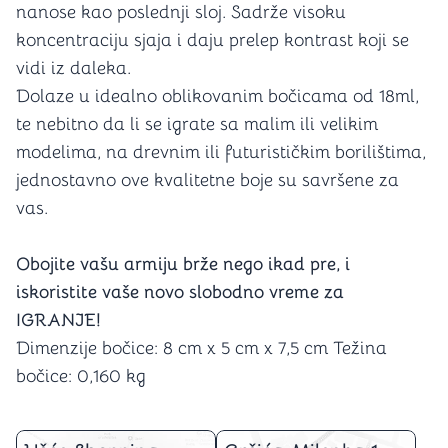
nanose kao poslednji sloj. Sadrže visoku
koncentraciju sjaja i daju prelep kontrast koji se
vidi iz daleka.
Dolaze u idealno oblikovanim bočicama od 18ml,
te nebitno da li se igrate sa malim ili velikim
modelima, na drevnim ili futurističkim borilištima,
jednostavno ove kvalitetne boje su savršene za
vas.
Obojite vašu armiju brže nego ikad pre, i
iskoristite vaše novo slobodno vreme za
IGRANJE!
Dimenzije bočice: 8 cm x 5 cm x 7,5 cm Težina
bočice: 0,160 kg