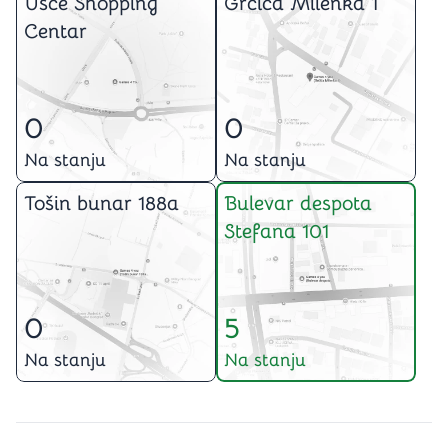
Ušće Shopping
Grčića Milenka 1
Centar
0
0
Na stanju
Na stanju
Tošin bunar 188a
Bulevar despota
Stefana 101
0
5
Na stanju
Na stanju