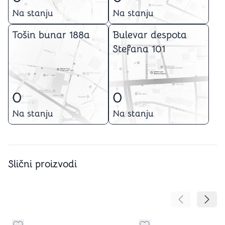
Na stanju
Na stanju
Tošin bunar 188a
Bulevar despota
Stefana 101
0
0
Na stanju
Na stanju
Slični proizvodi
Pomeranje sa
Pomer