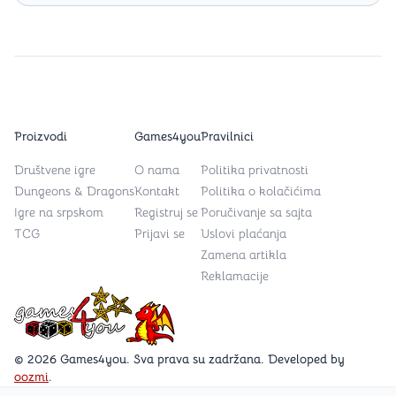
Proizvodi
Games4you
Pravilnici
Društvene igre
O nama
Politika privatnosti
Dungeons & Dragons
Kontakt
Politika o kolačićima
Igre na srpskom
Registruj se
Poručivanje sa sajta
TCG
Prijavi se
Uslovi plaćanja
Zamena artikla
Reklamacije
Games4you logo
© 2026 Games4you. Sva prava su zadržana. Developed by
oozmi
.