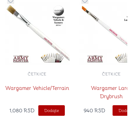
Dugme za dodavanje stvari u kategoriju omiljeno
Dugme za dodavanje st
ČETKICE
ČETKICE
Wargamer Vehicle/Terrain
Wargamer Large
Drybrush
1,080
RSD
940
RSD
Dodajte
Dodajt