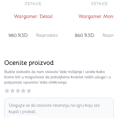
ČETKICE
ČETKICE
Wargamer: Detail
Wargamer Monst
980
RSD
860
RSD
Rasprodato
Rasprod
Ocenite proizvod
Budite slobodni da nam ostavite Vaše mišljenje i utiske kako
bismo bili u mogućnosti da poboljšamo kvalitet naših usluga i u
potpunosti ispunimo Vaša očekivanja.
Reviews
Ulogujte se da ostavite recenziju na igru koju ste
kupili i probali.