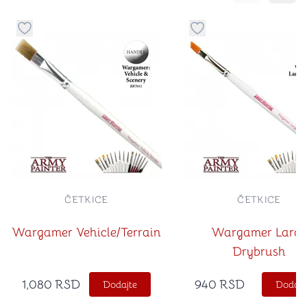
Dugme za dodavanje stvari u kategoriju omiljeno
Dugme za dodavanje st
ČETKICE
ČETKICE
Wargamer Vehicle/Terrain
Wargamer Large
Drybrush
1,080
RSD
940
RSD
Dodajte
Dodajt