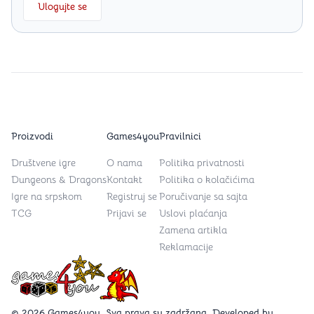
Ulogujte se
Proizvodi
Games4you
Pravilnici
Društvene igre
O nama
Politika privatnosti
Dungeons & Dragons
Kontakt
Politika o kolačićima
Igre na srpskom
Registruj se
Poručivanje sa sajta
TCG
Prijavi se
Uslovi plaćanja
Zamena artikla
Reklamacije
Games4you logo
© 2026 Games4you. Sva prava su zadržana. Developed by