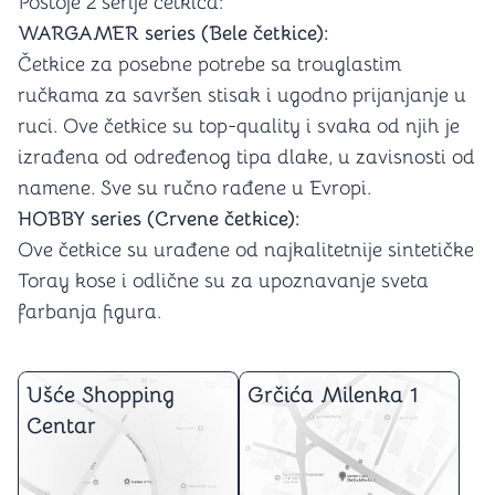
Postoje 2 serije četkica:
WARGAMER series (Bele četkice):
Četkice za posebne potrebe sa trouglastim
ručkama za savršen stisak i ugodno prijanjanje u
ruci. Ove četkice su top-quality i svaka od njih je
izrađena od određenog tipa dlake, u zavisnosti od
namene. Sve su ručno rađene u Evropi.
HOBBY series (Crvene četkice):
Ove četkice su urađene od najkalitetnije sintetičke
Toray kose i odlične su za upoznavanje sveta
farbanja figura.
Ušće Shopping
Grčića Milenka 1
Centar