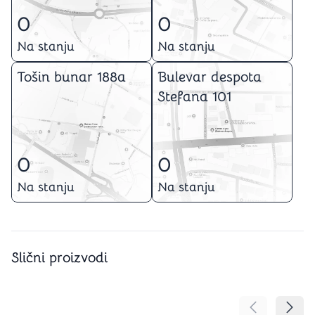
0
0
Na stanju
Na stanju
Tošin bunar 188a
Bulevar despota
Stefana 101
0
0
Na stanju
Na stanju
Slični proizvodi
Pomeranje sa
Pomer