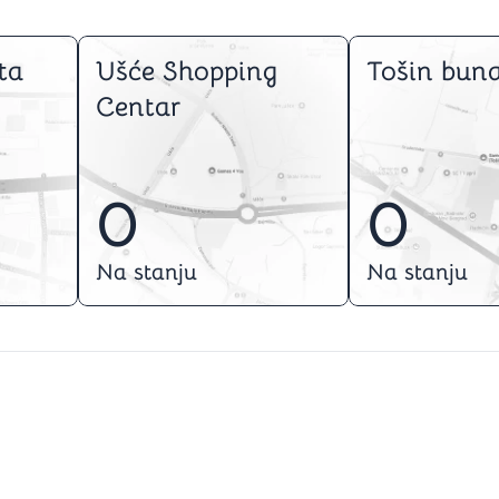
ta
Ušće Shopping
Tošin buna
Centar
0
0
Na stanju
Na stanju