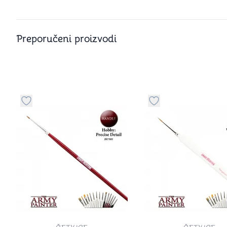
Preporučeni proizvodi
Dugme za dodavanje stvari u kategoriju omiljeno
Dugme za dodavanje 