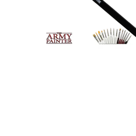
Igre na srpskom
Puzzle 1000 delova
Puzzle 2000 delova
(TCG)
Yu-Gi-Oh
Pokemon
One Piece
Riftbound
Karte za igra
Karte Bicycle
Karte Fournier
Tarot karte
Setovi za poker