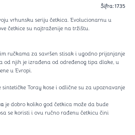
a igranje
Šifra:
1735
 karte
D6 (za Jamb)
oju vrhunsku seriju četkica. Evolucionarnu u
 četkice su najtraženije na tržištu.
tim ručkama za savršen stisak i ugodno prijanjanje
ka od njih je izrađena od određenog tipa dlake, u
ene u Evropi.
e sintetičke Toray kose i odlične su za upoznavanje
ca
je dobro koliko god četkica može da bude
sa se koristi i ovu ručno rađenu četkicu čini