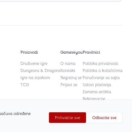
Proizvodi
Games4you
Pravilnici
Društvene igre
O nama
Politika privatnosti
Dungeons & Dragons
Kontakt
Politika o kolačićima
Igre na srpskom
Registruj se
Poručivanje sa sajta
TCG
Prijavi se
Uslovi plaćanja
Zamena artikla
Reklamacije
 sačuva određene
Prihvatite sve
Odbacite sve