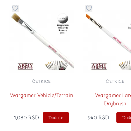
Dugme za dodavanje stvari u kategoriju omiljeno
Dugme za dodavanje 
ČETKICE
ČETKICE
Wargamer Vehicle/Terrain
Wargamer Lar
Drybrush
1,080
RSD
940
RSD
Dodajte
Doda