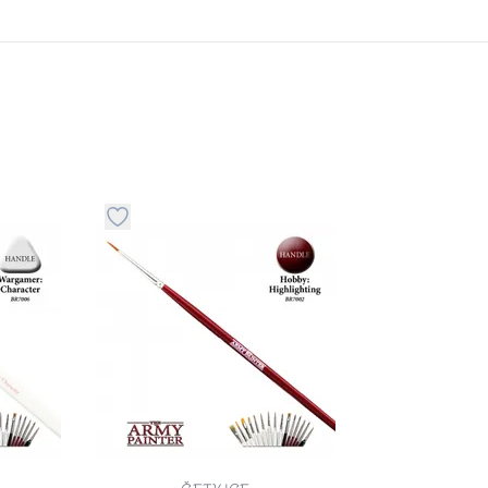
stvari u kategoriju omiljeno
Dugme za dodavanje stvari u kategoriju omilje