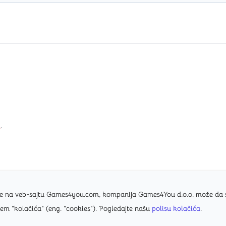
i
.
nice na veb-sajtu Games4you.com, kompanija Games4You d.o.o. može da
tem "kolačića" (eng. "cookies"). Pogledajte našu
polisu kolačića
.