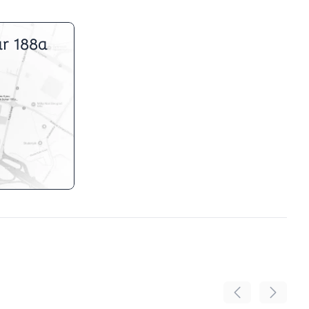
r 188a
Pomeranje sadr
Pomeran