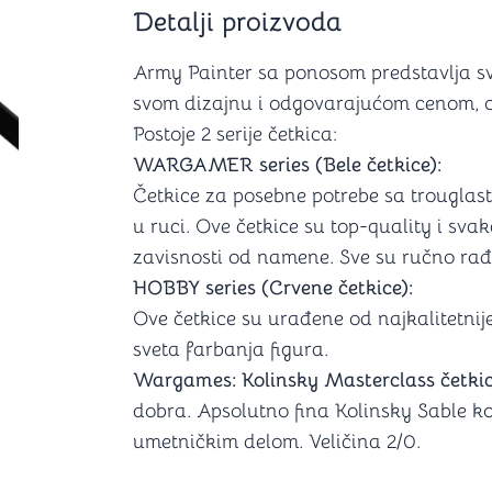
Šah
Podloge z
Detalji proizvoda
Domine
Zaštite za
4 u 1 igre
Kockice 
Army Painter sa ponosom predstavlja sv
Backgammon (Tavla)
Kutijice
svom dizajnu i odgovarajućom cenom, ove
Postoje 2 serije četkica:
WARGAMER series (Bele četkice):
Četkice za posebne potrebe sa trouglas
nje
Mozgalice
u ruci. Ove četkice su top-quality i sva
zavisnosti od namene. Sve su ručno rađ
Hanayama
Kocke
HOBBY series (Crvene četkice):
Ostale mozgalice
Ove četkice su urađene od najkalitetnij
Stripovi
sveta farbanja figura.
Wargames: Kolinsky Masterclass četki
dobra. Apsolutno fina Kolinsky Sable ko
umetničkim delom. Veličina 2/0.