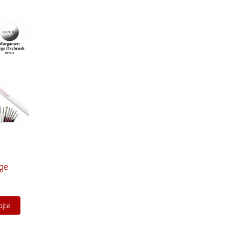
stvari u kategoriju omiljeno
ge
jte