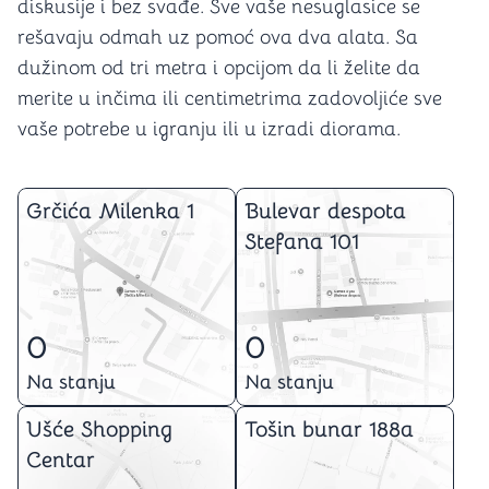
diskusije i bez svađe. Sve vaše nesuglasice se
rešavaju odmah uz pomoć ova dva alata. Sa
dužinom od tri metra i opcijom da li želite da
merite u inčima ili centimetrima zadovoljiće sve
vaše potrebe u igranju ili u izradi diorama.
Grčića Milenka 1
Bulevar despota
Stefana 101
0
0
Na stanju
Na stanju
Ušće Shopping
Tošin bunar 188a
Centar