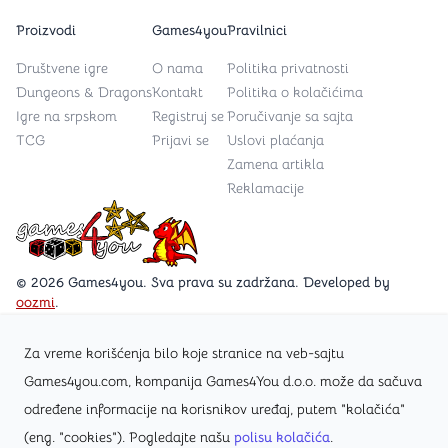
Proizvodi
Games4you
Pravilnici
Društvene igre
O nama
Politika privatnosti
Dungeons & Dragons
Kontakt
Politika o kolačićima
Igre na srpskom
Registruj se
Poručivanje sa sajta
TCG
Prijavi se
Uslovi plaćanja
Zamena artikla
Reklamacije
Games4you logo
© 2026 Games4you. Sva prava su zadržana. Developed by
oozmi
.
Za vreme korišćenja bilo koje stranice na veb-sajtu
Posetite Facebook stranicu /Games4you.rs
Games4you.com, kompanija Games4You d.o.o. može da sačuva
određene informacije na korisnikov uređaj, putem "kolačića"
Zapratite Instagram profil @games4yours
(eng. "cookies"). Pogledajte našu
polisu kolačića
.