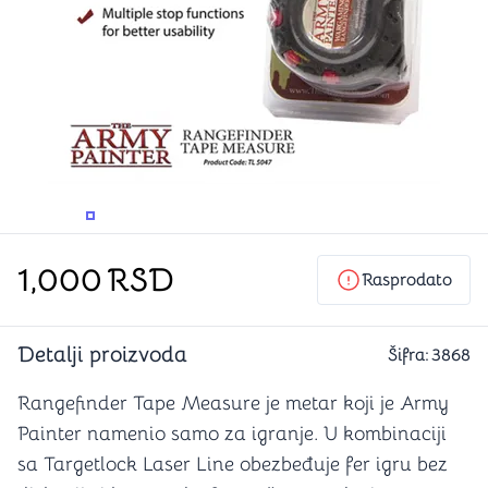
PROMENITE UGAO GLEDANJA
PROMENITE UGAO GLEDANJA
PROMENITE
PROMENITE UGAO GLEDANJA
1,000
RSD
Rasprodato
Detalji proizvoda
Šifra:
3868
Rangefinder Tape Measure je metar koji je Army
Painter namenio samo za igranje. U kombinaciji
sa Targetlock Laser Line obezbeđuje fer igru bez