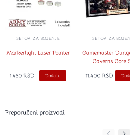
SETOVI ZA BOJENJE
SETOVI ZA BOJENJ
Markerlight Laser Pointer
Gamemaster Dungeo
Caverns Core Se
1,450
RSD
11,400
RSD
Dodajte
Dodajt
Preporučeni proizvodi