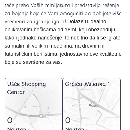
teče preko Vaših minijatura i predstavlja rešenje
za bojenje koje će Vam omogućiti da dobijete više
vremena za igranje igara!
Dolaze u idealno
oblikovanim bočicama od 18ml, koji obezbeđuju
lako i
jednako nanošenje, te nebitno da li se igrate
sa malim ili velikim modelima, na drevnim ili
futurističkim borilištima, jednostavno ove kvalitetne
boje su savršene za vas.
Ušće Shopping
Grčića Milenka 1
Centar
0
0
Na stanju
Na stanju