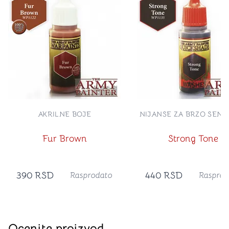
AKRILNE BOJE
NIJANSE ZA BRZO SEN
Fur Brown
Strong Tone
390
RSD
440
RSD
Rasprodato
Rasprod
Ocenite proizvod