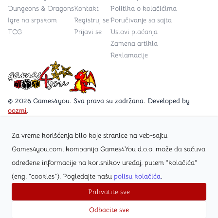
Dungeons & Dragons
Kontakt
Politika o kolačićima
Igre na srpskom
Registruj se
Poručivanje sa sajta
TCG
Prijavi se
Uslovi plaćanja
Zamena artikla
Reklamacije
Games4you logo
© 2026 Games4you. Sva prava su zadržana. Developed by
oozmi
.
Za vreme korišćenja bilo koje stranice na veb-sajtu
Posetite Facebook stranicu /Games4you.rs
Games4you.com, kompanija Games4You d.o.o. može da sačuva
određene informacije na korisnikov uređaj, putem "kolačića"
Zapratite Instagram profil @games4yours
(eng. "cookies"). Pogledajte našu
polisu kolačića
.
Prihvatite sve
Odbacite sve