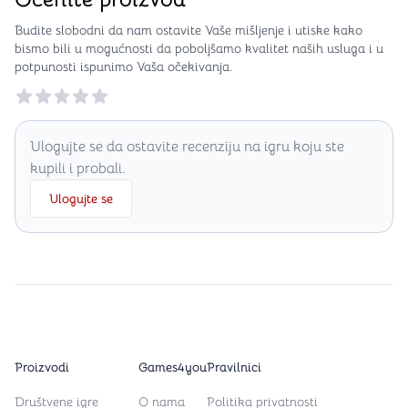
Budite slobodni da nam ostavite Vaše mišljenje i utiske kako
bismo bili u mogućnosti da poboljšamo kvalitet naših usluga i u
potpunosti ispunimo Vaša očekivanja.
Reviews
Ulogujte se da ostavite recenziju na igru koju ste
kupili i probali.
Ulogujte se
Proizvodi
Games4you
Pravilnici
Društvene igre
O nama
Politika privatnosti