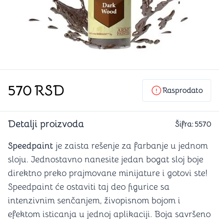
570
RSD
Rasprodato
Detalji proizvoda
Šifra:
5570
Speedpaint
je zaista rešenje za farbanje u jednom
sloju. Jednostavno nanesite jedan bogat sloj boje
direktno preko prajmovane minijature i gotovi ste!
Speedpaint će ostaviti taj deo figurice sa
intenzivnim senčanjem, živopisnom bojom i
efektom isticanja u jednoj aplikaciji. Boja savršeno