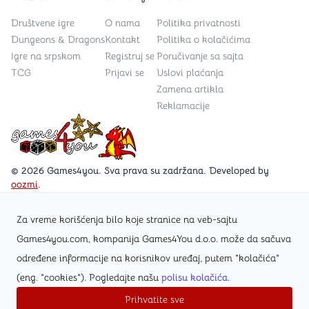
Društvene igre
O nama
Politika privatnosti
Dungeons & Dragons
Kontakt
Politika o kolačićima
Igre na srpskom
Registruj se
Poručivanje sa sajta
TCG
Prijavi se
Uslovi plaćanja
Zamena artikla
Reklamacije
Games4you logo
© 2026 Games4you. Sva prava su zadržana. Developed by
oozmi
.
Za vreme korišćenja bilo koje stranice na veb-sajtu
Posetite Facebook stranicu /Games4you.rs
Games4you.com, kompanija Games4You d.o.o. može da sačuva
određene informacije na korisnikov uređaj, putem "kolačića"
Zapratite Instagram profil @games4yours
(eng. "cookies"). Pogledajte našu
polisu kolačića
.
Prihvatite sve