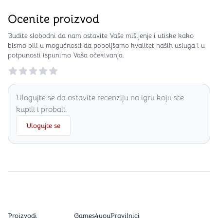
Ocenite proizvod
Budite slobodni da nam ostavite Vaše mišljenje i utiske kako
bismo bili u mogućnosti da poboljšamo kvalitet naših usluga i u
potpunosti ispunimo Vaša očekivanja.
Reviews
Ulogujte se da ostavite recenziju na igru koju ste
kupili i probali.
Ulogujte se
Proizvodi
Games4you
Pravilnici