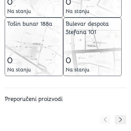
0
0
Na stanju
Na stanju
Tošin bunar 188a
Bulevar despota
Stefana 101
0
0
Na stanju
Na stanju
Preporučeni proizvodi
Pomeranje sa
Pomer