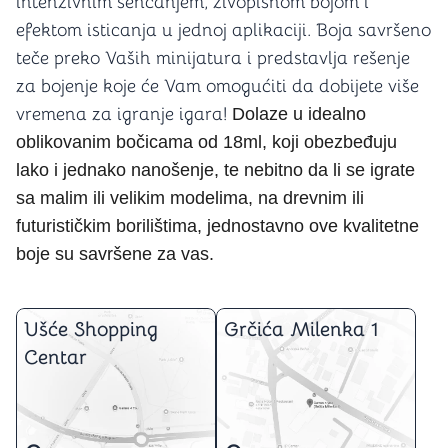
intenzivnim senčanjem, živopisnom bojom i
efektom isticanja u jednoj aplikaciji. Boja savršeno
teče preko Vaših minijatura i predstavlja rešenje
za bojenje koje će Vam omogućiti da dobijete više
vremena za igranje igara!
Dolaze u idealno
oblikovanim bočicama od 18ml, koji obezbeđuju
lako i
jednako nanošenje, te nebitno da li se igrate
sa malim ili velikim modelima, na drevnim ili
futurističkim borilištima, jednostavno ove kvalitetne
boje su savršene za vas.
Ušće Shopping
Grčića Milenka 1
Centar