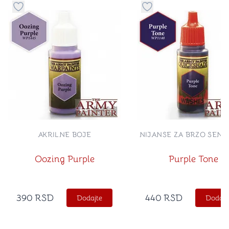
Dugme za dodavanje stvari u kategoriju omiljeno
Dugme za dodavanje st
AKRILNE BOJE
NIJANSE ZA BRZO SEN
Oozing Purple
Purple Tone
390
RSD
440
RSD
Dodajte
Dodajt