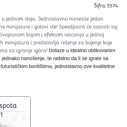
a igranje
Šifra:
5574
 karte
D6 (za Jamb)
je u jednom sloju. Jednostavno nanesite jedan
 minijature i gotovi ste! Speedpaint će ostaviti taj
živopisnom bojom i efektom isticanja u jednoj
h minijatura i predstavlja rešenje za bojenje koje
ena za igranje igara!
Dolaze u idealno oblikovanim
i
jednako nanošenje, te nebitno da li se igrate sa
 futurističkim borilištima, jednostavno ove kvalitetne
spota
1