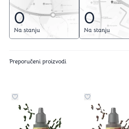
0
0
Na stanju
Na stanju
Preporučeni proizvodi
Dugme za dodavanje stvari u kategoriju omiljeno
Dugme za dodavanje 