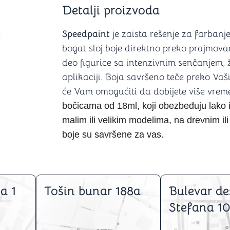
Šah
Podloge z
Detalji proizvoda
Domine
Zaštite za
4 u 1 igre
Kockice 
Speedpaint
je zaista rešenje za farban
Backgammon (Tavla)
Kutijice
bogat sloj boje direktno preko prajmovane
deo figurice sa intenzivnim senčanjem, 
aplikaciji. Boja savršeno teče preko Vaši
će Vam omogućiti da dobijete više vrem
nje
Mozgalice
bočicama od 18ml, koji obezbeđuju lako 
malim ili velikim modelima, na drevnim ili
Hanayama
Kocke
boje su savršene za vas.
Ostale mozgalice
Stripovi
a 1
Tošin bunar 188a
Bulevar de
Stefana 10