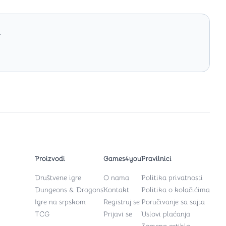
.
Proizvodi
Games4you
Pravilnici
Društvene igre
O nama
Politika privatnosti
Dungeons & Dragons
Kontakt
Politika o kolačićima
Igre na srpskom
Registruj se
Poručivanje sa sajta
TCG
Prijavi se
Uslovi plaćanja