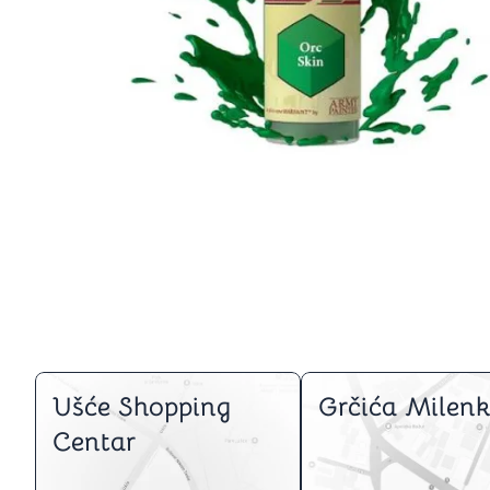
Igre na srpskom
Puzzle 1000 delova
Puzzle 2000 delova
(TCG)
Yu-Gi-Oh
Pokemon
One Piece
Riftbound
Karte za igra
Karte Bicycle
Karte Fournier
Tarot karte
Setovi za poker
Ušće Shopping
Grčića Milenk
Centar