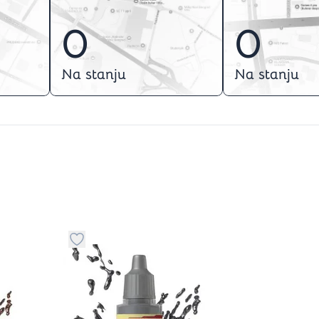
0
0
Na stanju
Na stanju
stvari u kategoriju omiljeno
Dugme za dodavanje stvari u kategoriju omilje