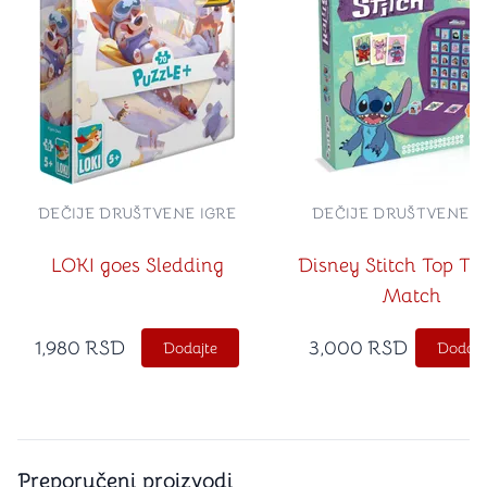
DEČIJE DRUŠTVENE IGRE
DEČIJE DRUŠTVENE I
LOKI goes Sledding
Disney Stitch Top Tr
Match
1,980
RSD
3,000
RSD
Dodajte
Dodajt
Preporučeni proizvodi