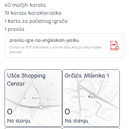
40 mačjih karata
19 karata karakteristika
1 karta za početnog igrača
1 pravila
pravila-igre-na-engleskom-jeziku
Otvara se PDF dokument u novom tabu koji po želji možete
preuzeti
Ušće Shopping
Grčića Milenka 1
Centar
0
0
Na stanju
Na stanju