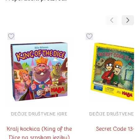
Pomeranje sa
Pomer
Dugme za dodavanje stvari u kategoriju omiljeno
Dugme za dodavanje st
DEČIJE DRUŠTVENE IGRE
DEČIJE DRUŠTVENE I
Kralj kockica (King of the
Secret Code 13+4
Dice na srpskom jeziku)