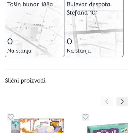
Tošin bunar 188a
Bulevar despota
Stefana 101
0
0
Na stanju
Na stanju
Slični proizvodi
Pomeranje sa
Pomer
Dugme za dodavanje stvari u kategoriju omiljeno
Dugme za dodavanje st