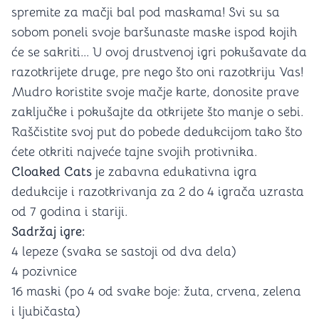
spremite za mačji bal pod maskama! Svi su sa
sobom poneli svoje baršunaste maske ispod kojih
će se sakriti... U ovoj drustvenoj igri pokušavate da
razotkrijete druge, pre nego što oni razotkriju Vas!
Mudro koristite svoje mačje karte, donosite prave
zaključke i pokušajte da otkrijete što manje o sebi.
Raščistite svoj put do pobede dedukcijom tako što
ćete otkriti najveće tajne svojih protivnika.
Cloaked Cats
je zabavna edukativna igra
dedukcije i razotkrivanja za 2 do 4 igrača uzrasta
od 7 godina i stariji.
Sadržaj igre:
4 lepeze (svaka se sastoji od dva dela)
4 pozivnice
16 maski (po 4 od svake boje: žuta, crvena, zelena
i ljubičasta)