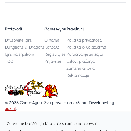
Proizvodi
Games4you
Pravilnici
Društvene igre
O nama
Politika privatnosti
Dungeons & Dragons
Kontakt
Politika o kolačićima
Igre na srpskom
Registruj se
Poručivanje sa sajta
TCG
Prijavi se
Uslovi plaćanja
Zamena artikla
Reklamacije
Games4you logo
© 2026 Games4you. Sva prava su zadržana. Developed by
oozmi
.
Za vreme korišćenja bilo koje stranice na veb-sajtu
Posetite Facebook stranicu /Games4you.rs