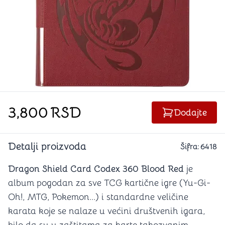
3,800
RSD
Dodajte
Detalji proizvoda
Šifra:
6418
Dragon Shield Card Codex 360 Blood Red
je
a
lbum pogodan za sve TCG kartične igre (Yu-Gi-
Oh!, MTG, Pokemon...) i standardne veličine
karata koje se nalaze u većini društvenih igara,