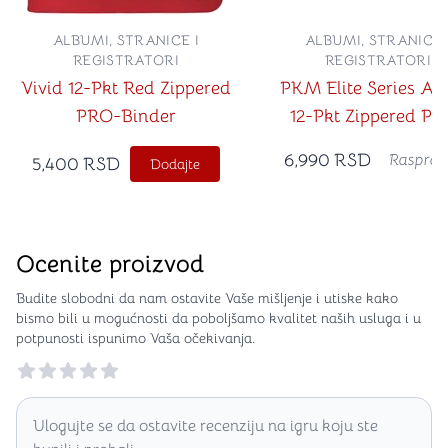
ALBUMI, STRANICE I
ALBUMI, STRANICE 
REGISTRATORI
REGISTRATORI
Vivid 12-Pkt Red Zippered
PKM Elite Series Ar
PRO-Binder
12-Pkt Zippered P
Binder
6,990
RSD
Rasprod
5,400
RSD
Dodajte
Ocenite proizvod
Budite slobodni da nam ostavite Vaše mišljenje i utiske kako
bismo bili u mogućnosti da poboljšamo kvalitet naših usluga i u
potpunosti ispunimo Vaša očekivanja.
Reviews
Ulogujte se da ostavite recenziju na igru koju ste