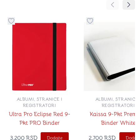
Pomeranje sa
Pomer
Dugme za dodavanje stvari u kategoriju omiljeno
Dugme za dodavanje st
ALBUMI, STRANICE I
ALBUMI, STRANICE 
REGISTRATORI
REGISTRATORI
Ultra Pro Eclipse Red 9-
Kaissa 9-Pkt Prem
Pkt PRO Binder
Binder White
3,200
RSD
2,700
RSD
Dodajte
Dodajt