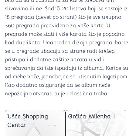
bilo da su u zaštitama za karte takozvanim
slivovima ili ne. Sadrži 20 listova koji se sastoje iz
18 pregrada (devet po strani) što je sve ukupno
360 pregrada predviđeno za vaše karte. U
pregrade može stati i više karata što je pogodno
kod duplikata. Unapređen dizajn pregrada, karte
se u pregrade ubacuju sa strane radi lakšeg
pristupa i dodatne zaštite karata u vidu
sprečavanja da iste ispadaju iz albuma. Korice su
od meke kože, jednobojne sa utisnutim logotipom.
Kao dodatno osiguranje da se album neće
nepoželjno otvarati tu je i elastična traka.
Ušće Shopping
Grčića Milenka 1
Centar