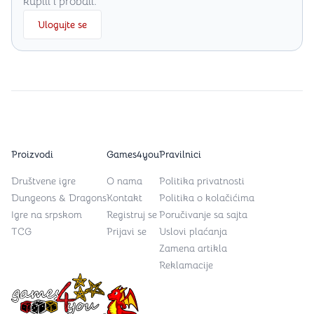
kupili i probali.
Ulogujte se
Proizvodi
Games4you
Pravilnici
Društvene igre
O nama
Politika privatnosti
Dungeons & Dragons
Kontakt
Politika o kolačićima
Igre na srpskom
Registruj se
Poručivanje sa sajta
TCG
Prijavi se
Uslovi plaćanja
Zamena artikla
Reklamacije
Games4you logo