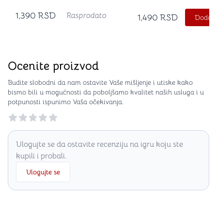
(12 Dice)
(12 Dice)
1,390
RSD
Rasprodato
1,490
RSD
Dodajt
Ocenite proizvod
Budite slobodni da nam ostavite Vaše mišljenje i utiske kako
bismo bili u mogućnosti da poboljšamo kvalitet naših usluga i u
potpunosti ispunimo Vaša očekivanja.
Reviews
Ulogujte se da ostavite recenziju na igru koju ste
kupili i probali.
Ulogujte se