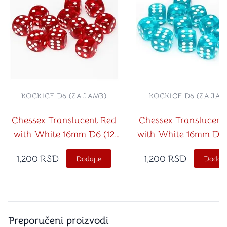
KOCKICE D6 (ZA JAMB)
KOCKICE D6 (ZA JAM
Chessex Translucent Red
Chessex Translucent 
with White 16mm D6 (12
with White 16mm D6 
Dice)
Block (12 Dice)
1,200
RSD
1,200
RSD
Dodajte
Dodajt
Preporučeni proizvodi