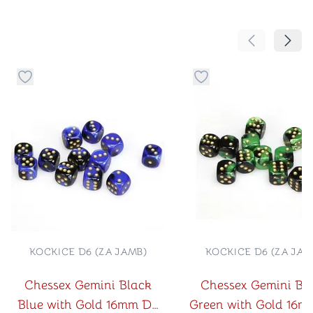
Pomeranje sa
Pomer
Dugme za dodavanje stvari u kategoriju omiljeno
Dugme za dodavanje st
KOCKICE D6 (ZA JAMB)
KOCKICE D6 (ZA JAM
Chessex Gemini Black
Chessex Gemini Bl
Blue with Gold 16mm D6
Green with Gold 16m