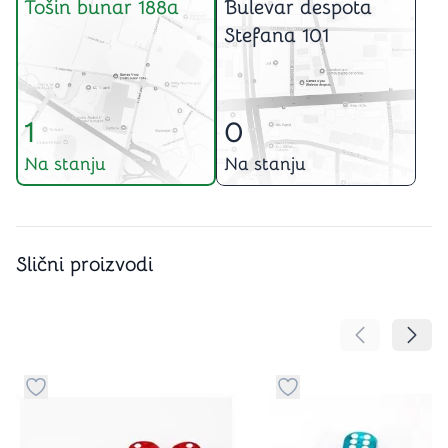
Tošin bunar 188a
Bulevar despota
Stefana 101
1
0
Na stanju
Na stanju
Slični proizvodi
Pomeranje sa
Pomer
Dugme za dodavanje stvari u kategoriju omiljeno
Dugme za dodavanje st