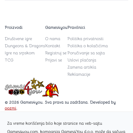
Proizvodi
Games4you
Pravilnici
Društvene igre
O nama
Politika privatnosti
Dungeons & Dragons
Kontakt
Politika o kolačićima
Igre na srpskom
Registruj se
Poručivanje sa sajta
TCG
Prijavi se
Uslovi plaćanja
Zamena artikla
Reklamacije
Games4you logo
© 2026 Games4you. Sva prava su zadržana. Developed by
oozmi
.
Za vreme korišćenja bilo koje stranice na veb-sajtu
Posetite Facebook stranicu /Games4you.rs
Games4you.com, kompanija Games4You d.o.o. može da sačuva