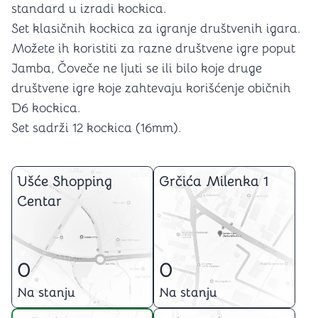
standard u izradi kockica.
Set klasičnih kockica za igranje društvenih igara.
Možete ih koristiti za razne društvene igre poput
Jamba, Čoveče ne ljuti se ili bilo koje druge
društvene igre koje zahtevaju korišćenje običnih
D6 kockica.
Set sadrži 12 kockica (16mm).
Ušće Shopping
Grčića Milenka 1
Centar
0
0
Na stanju
Na stanju