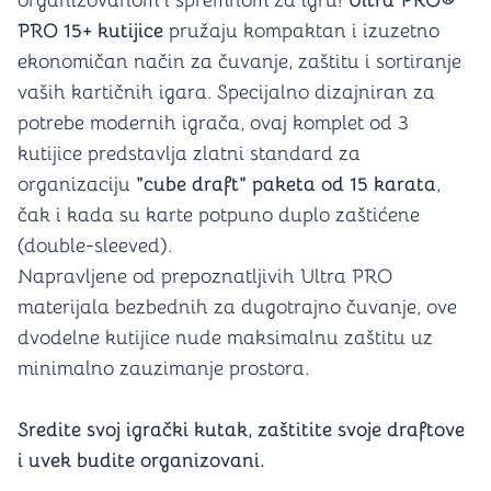
organizovanom i spremnom za igru!
Ultra PRO®
PRO 15+ kutijice
pružaju kompaktan i izuzetno
ekonomičan način za čuvanje, zaštitu i sortiranje
vaših kartičnih igara. Specijalno dizajniran za
potrebe modernih igrača, ovaj komplet od 3
kutijice predstavlja zlatni standard za
organizaciju
"cube draft" paketa od 15 karata
,
čak i kada su karte potpuno duplo zaštićene
(double-sleeved).
Napravljene od prepoznatljivih Ultra PRO
materijala bezbednih za dugotrajno čuvanje, ove
dvodelne kutijice nude maksimalnu zaštitu uz
minimalno zauzimanje prostora.
Sredite svoj igrački kutak, zaštitite svoje draftove
i uvek budite organizovani.