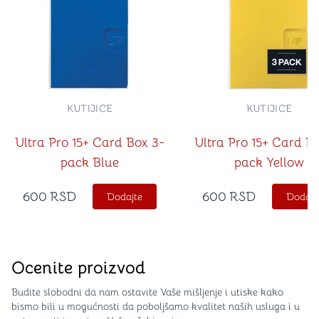
KUTIJICE
KUTIJICE
Ultra Pro 15+ Card Box 3-
Ultra Pro 15+ Card B
pack Blue
pack Yellow
600
RSD
600
RSD
Dodajte
Dodajt
Ocenite proizvod
Budite slobodni da nam ostavite Vaše mišljenje i utiske kako
bismo bili u mogućnosti da poboljšamo kvalitet naših usluga i u