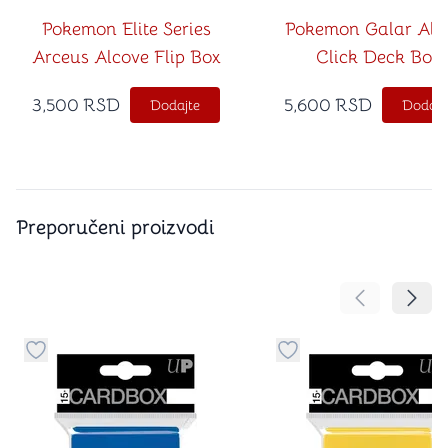
Pokemon Elite Series
Pokemon Galar Alc
Arceus Alcove Flip Box
Click Deck Box
3,500
RSD
5,600
RSD
Dodajte
Dodajt
Preporučeni proizvodi
Pomeranje sa
Pomer
Dugme za dodavanje stvari u kategoriju omiljeno
Dugme za dodavanje st