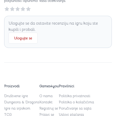
potpunosti ispunimo Vaša očekivanja.
Reviews
Ulogujte se da ostavite recenziju na igru koju ste
kupili i probali.
Ulogujte se
Proizvodi
Games4you
Pravilnici
Društvene igre
O nama
Politika privatnosti
Dungeons & Dragons
Kontakt
Politika o kolačićima
Igre na srpskom
Registruj se
Poručivanje sa sajta
TCG
Prijavi se
Uslovi plaćanja