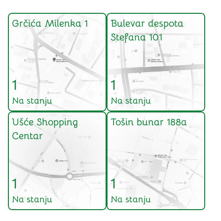
Grčića Milenka 1
Bulevar despota
Stefana 101
1
1
Na stanju
Na stanju
Ušće Shopping
Tošin bunar 188a
Centar
1
1
Na stanju
Na stanju