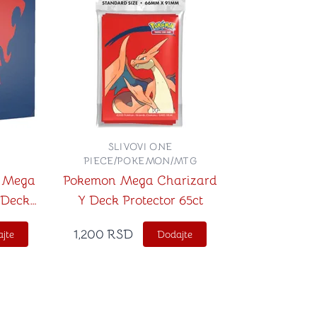
SLIVOVI ONE
PIECE/POKEMON/MTG
n Mega
Pokemon Mega Charizard
 Deck
Y Deck Protector 65ct
1,200
RSD
jte
Dodajte