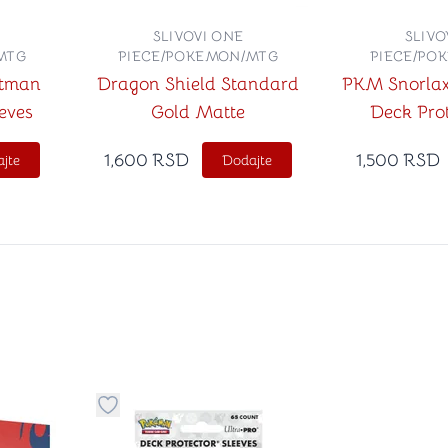
SLIVOVI ONE
SLIVO
MTG
PIECE/POKEMON/MTG
PIECE/PO
atman
Dragon Shield Standard
PKM Snorla
eves
Gold Matte
Deck Prot
1,600
RSD
1,500
RSD
jte
Dodajte
stvari u kategoriju omiljeno
Dugme za dodavanje stvari u kategoriju omilje