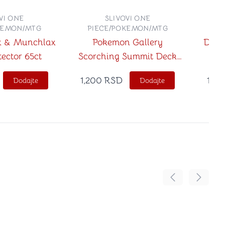
VI ONE
SLIVOVI ONE
KEMON/MTG
PIECE/POKEMON/MTG
PI
x & Munchlax
Pokemon Gallery
Drag
ector 65ct
Scorching Summit Deck
Protector 65ct
1,200
RSD
1,60
Dodajte
Dodajte
Pomeranje sadr
Pomeran
no