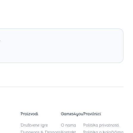
.
Proizvodi
Games4you
Pravilnici
Društvene igre
O nama
Politika privatnosti
Dungeons & Dragons
Kontakt
Politika o kolačićima