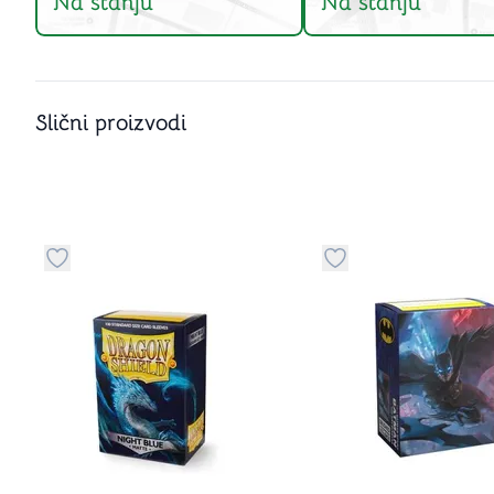
Na stanju
Na stanju
Slični proizvodi
Dugme za dodavanje stvari u kategoriju omiljeno
Dugme za dodavanje 