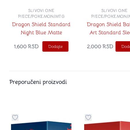
SLIVOVI ONE
SLIVOVI ONE
PIECE/POKEMON/MTG
PIECE/POKEMON/
Dragon Shield Standard
Dragon Shield B
Night Blue Matte
Art Standard Sle
1,600
RSD
2,000
RSD
Dodajte
Doda
Preporučeni proizvodi
Dugme za dodavanje stvari u kategoriju omiljeno
Dugme za dodavanje 