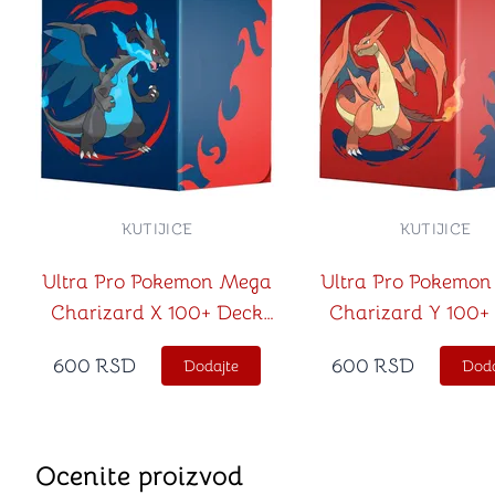
KUTIJICE
KUTIJICE
Ultra Pro Pokemon Mega
Ultra Pro Pokemo
Charizard X 100+ Deck
Charizard Y 100+
Box
Box
600
RSD
600
RSD
Dodajte
Doda
Ocenite proizvod