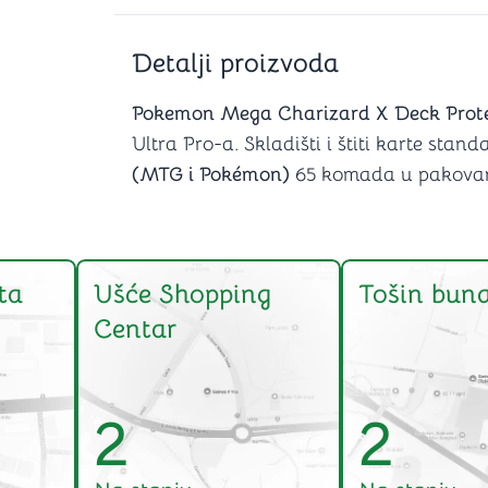
Šah
Podloge z
Domine
Zaštite za
Detalji proizvoda
4 u 1 igre
Kockice 
Backgammon (Tavla)
Kutijice
Pokemon Mega Charizard X Deck Prote
Ultra Pro-a. Skladišti i štiti karte stand
(MTG i Pokémon)
65 komada u pakovan
nje
Mozgalice
Hanayama
Kocke
ta
Ušće Shopping
Tošin buna
Ostale mozgalice
Centar
Stripovi
2
2