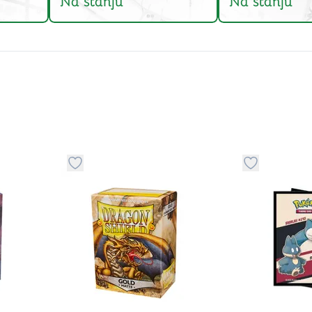
Na stanju
Na stanju
stvari u kategoriju omiljeno
Dugme za dodavanje stvari u kategoriju omilje
Dugme za do