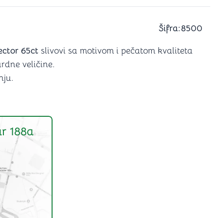
a igranje
 karte
D6 (za Jamb)
Šifra:
8500
ctor 65ct
slivovi sa motivom i pečatom kvaliteta
ardne veličine.
ju.
r 188a