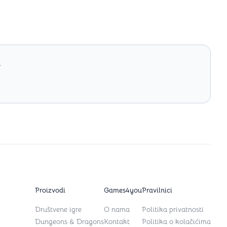
.
Proizvodi
Games4you
Pravilnici
Društvene igre
O nama
Politika privatnosti
Dungeons & Dragons
Kontakt
Politika o kolačićima