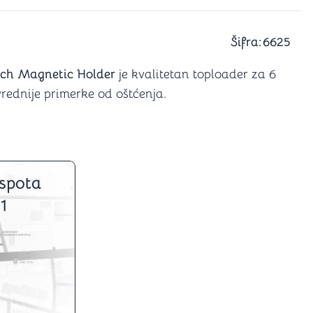
a igranje
 karte
D6 (za Jamb)
Šifra:
6625
uch Magnetic Holder
je kvalitetan toploader za 6
vrednije primerke od oštćenja.
spota
1