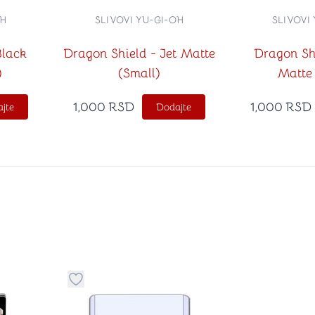
OH
SLIVOVI YU-GI-OH
SLIVOVI
Black
Dragon Shield - Jet Matte
Dragon Shi
)
(Small)
Matte 
1,000
RSD
1,000
RSD
jte
Dodajte
stvari u kategoriju omiljeno
Dugme za dodavanje stvari u kategoriju omilje