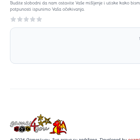
Budite slobodni da nam ostavite Vaše mišljenje i utiske kako bism
potpunosti ispunimo Vaša očekivanja.
Reviews
Games4you logo
© 2026 Games4you. Sva prava su zadržana. Developed by
oozm