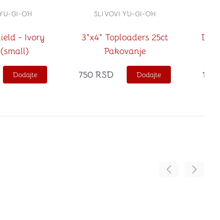
 YU-GI-OH
SLIVOVI YU-GI-OH
eld - Ivory
3"x4" Toploaders 25ct
Drag
(small)
Pakovanje
Art
202
750
RSD
1,0
Dodajte
Dodajte
Pomeranje sadr
Pomeran
no