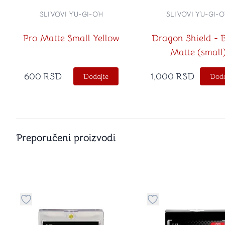
SLIVOVI YU-GI-OH
SLIVOVI YU-GI-
Pro Matte Small Yellow
Dragon Shield - 
Matte (small
600
RSD
1,000
RSD
Dodajte
Doda
Preporučeni proizvodi
Dugme za dodavanje stvari u kategoriju omiljeno
Dugme za dodavanje 