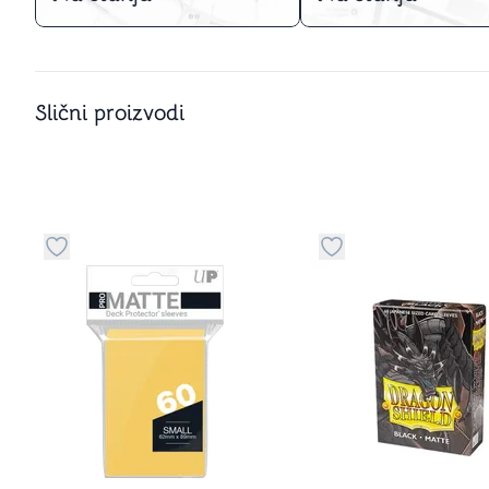
Slični proizvodi
Dugme za dodavanje stvari u kategoriju omiljeno
Dugme za dodavanje 