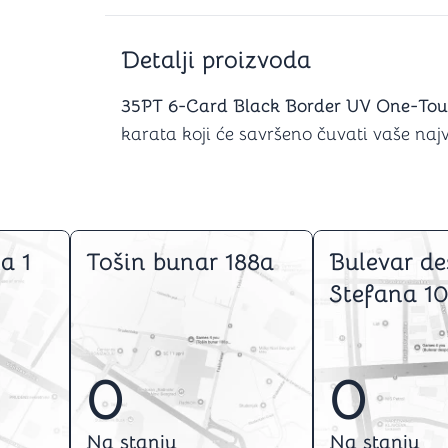
Šah
Podloge z
Domine
Zaštite za
4 u 1 igre
Kockice 
Detalji proizvoda
Backgammon (Tavla)
Kutijice
35PT 6-Card Black Border UV One-To
karata koji će savršeno čuvati vaše naj
nje
Mozgalice
Hanayama
a 1
Tošin bunar 188a
Bulevar de
Kocke
Ostale mozgalice
Stefana 10
Stripovi
0
0
Na stanju
Na stanju