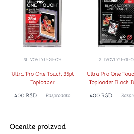
SLIVOVI YU-GI-OH
SLIVOVI YU-GI-
Ultra Pro One Touch 35pt
Ultra Pro One Touc
Toploader
Toploader Black B
400
RSD
400
RSD
Rasprodato
Raspr
Ocenite proizvod