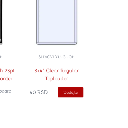
OH
SLIVOVI YU-GI-OH
h 23pt
3x4" Clear Regular
order
Toploader
odato
40
RSD
Dodajte