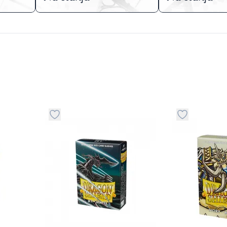
stvari u kategoriju omiljeno
Dugme za dodavanje stvari u kategoriju omilje
Dugme za do