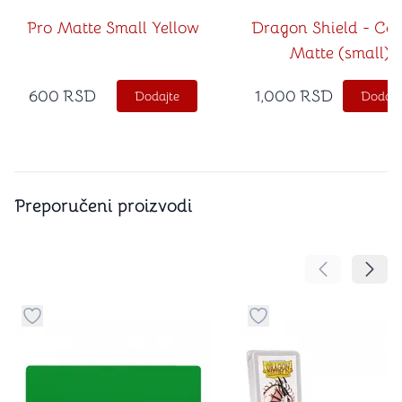
Pro Matte Small Yellow
Dragon Shield - Co
Matte (small)
600
RSD
1,000
RSD
Dodajte
Dodajt
Preporučeni proizvodi
Pomeranje sa
Pomer
Dugme za dodavanje stvari u kategoriju omiljeno
Dugme za dodavanje st