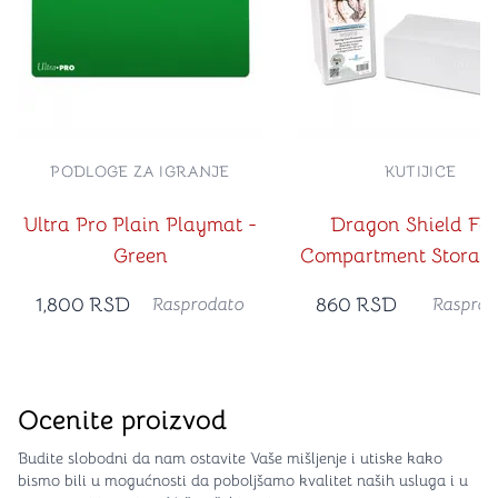
PODLOGE ZA IGRANJE
KUTIJICE
Ultra Pro Plain Playmat -
Dragon Shield Fo
Green
Compartment Storag
Bela
1,800
RSD
860
RSD
Rasprodato
Rasprod
Ocenite proizvod
Budite slobodni da nam ostavite Vaše mišljenje i utiske kako
bismo bili u mogućnosti da poboljšamo kvalitet naših usluga i u