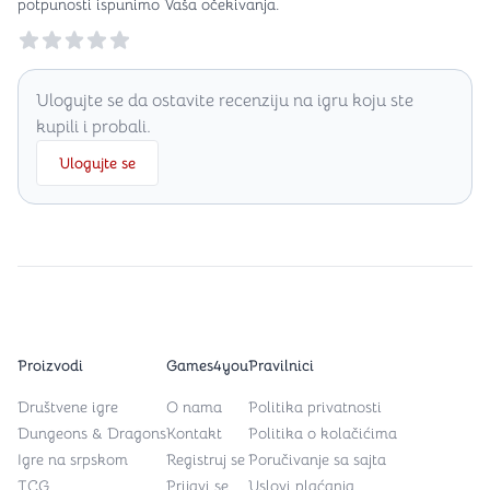
potpunosti ispunimo Vaša očekivanja.
Reviews
Ulogujte se da ostavite recenziju na igru koju ste
kupili i probali.
Ulogujte se
Proizvodi
Games4you
Pravilnici
Društvene igre
O nama
Politika privatnosti
Dungeons & Dragons
Kontakt
Politika o kolačićima
Igre na srpskom
Registruj se
Poručivanje sa sajta
TCG
Prijavi se
Uslovi plaćanja