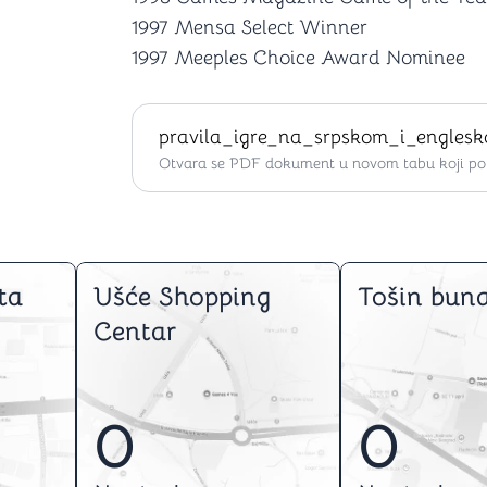
1997 Mensa Select Winner
1997 Meeples Choice Award Nominee
pravila_igre_na_srpskom_i_engles
Otvara se PDF dokument u novom tabu koji po ž
ta
Ušće Shopping
Tošin buna
Centar
0
0