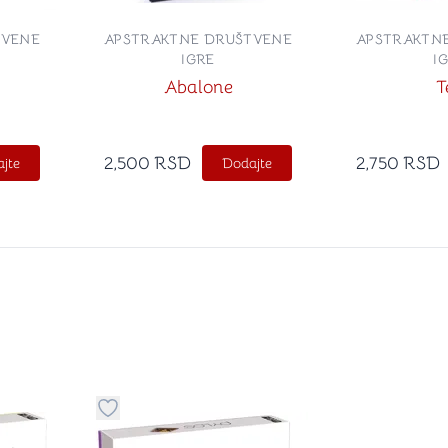
TVENE
APSTRAKTNE DRUŠTVENE
APSTRAKTN
IGRE
I
Abalone
T
2,500
RSD
2,750
RSD
jte
Dodajte
stvari u kategoriju omiljeno
Dugme za dodavanje stvari u kategoriju omilje