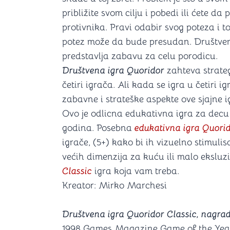
približite svom cilju i pobedi ili ćete 
protivnika. Pravi odabir svog poteza i 
potez može da bude presudan. Društven
predstavlja zabavu za celu porodicu.
Društvena igra Quoridor
zahteva strategi
četiri igrača. Ali kada se igra u četiri 
zabavne i strateške aspekte ove sjajne i
Ovo je odlicna edukativna igra za decu 
godina. Posebna
edukativna igra Quori
igrače, (5+) kako bi ih vizuelno stimuli
većih dimenzija za kuću ili malo eksluz
Classic
igra koja vam treba.
Kreator: Mirko Marchesi
Društvena igra Quoridor Classic, nagrad
1998 Games Magazine Game of the Ye