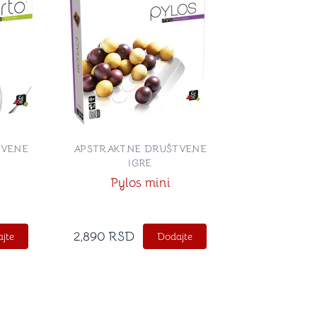
TVENE
APSTRAKTNE DRUŠTVENE
IGRE
Pylos mini
2,890
RSD
jte
Dodajte