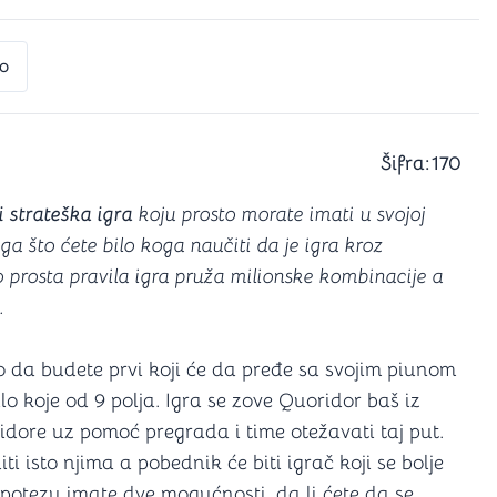
a igranje
 karte
D6 (za Jamb)
o
Šifra:
170
i strateška igra
koju prosto morate imati u svojoj
oga što ćete bilo koga naučiti da je igra kroz
o prosta pravila igra pruža milionske kombinacije a
.
 da budete prvi koji će da pređe sa svojim piunom
lo koje od 9 polja. Igra se zove Quoridor baš iz
ridore uz pomoć pregrada i time otežavati taj put.
ti isto njima a pobednik će biti igrač koji se bolje
 potezu imate dve mogućnosti, da li ćete da se