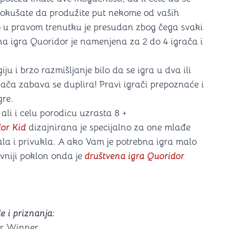
da pokušate da produžite put nekome od vaših
to u pravom trenutku je presudan zbog čega svaki
a igra Quoridor je namenjena za 2 do 4 igrača i
ju i brzo razmišljanje bilo da se igra u dva ili
igrača zabava se duplira! Pravi igrači prepoznaće i
gre.
ali i celu porodicu uzrasta 8 +
dor Kid
dizajnirana je specijalno za one mlađe
sala i privukla. A ako Vam je potrebna igra malo
ivniji poklon onda je
društvena igra Quoridor
e i priznanja:
ar Winner