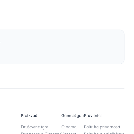
.
Proizvodi
Games4you
Pravilnici
Društvene igre
O nama
Politika privatnosti