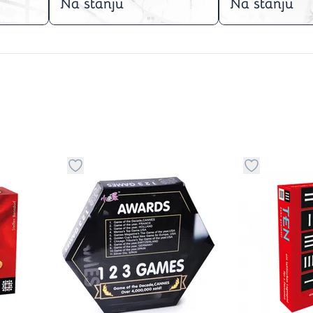
Na stanju
Na stanju
stvari u kategoriju omiljeno
Dugme za dodavanje stvari u kategoriju omilje
Dugme za do