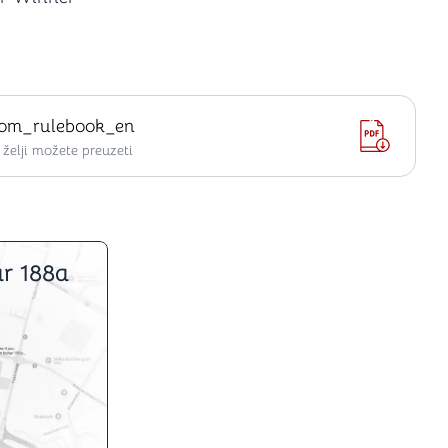
kom_rulebook_en
elji možete preuzeti
r 188a