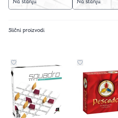
Na stanju
Na stanju
Slični proizvodi
Dugme za dodavanje stvari u kategoriju omiljeno
Dugme za dodavanje 