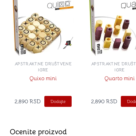
APSTRAKTNE DRUŠTVENE
APSTRAKTNE DRUŠ
IGRE
IGRE
Quixo mini
Quarto mini
2,890
RSD
2,890
RSD
Dodajte
Doda
Ocenite proizvod