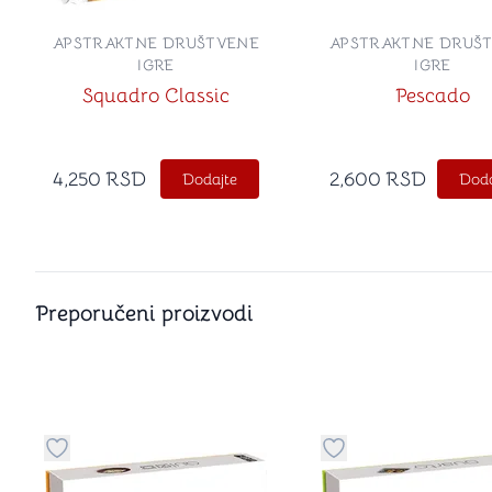
APSTRAKTNE DRUŠTVENE
APSTRAKTNE DRUŠ
IGRE
IGRE
Squadro Classic
Pescado
4,250
RSD
2,600
RSD
Dodajte
Doda
Preporučeni proizvodi
Dugme za dodavanje stvari u kategoriju omiljeno
Dugme za dodavanje 