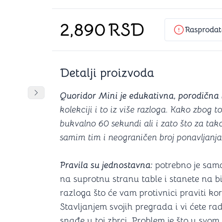
Šah
Podloge z
Domine
Zaštite za
2,890
RSD
4 u 1 igre
Kockice 
Rasprodat
Backgammon (Tavla)
Kutijice
Detalji proizvoda
nje
Mozgalice
DANJA
DANJA
Quoridor Mini je edukativna, porodična 
Pomeranje sadržaja slajdera u desno
kolekciji i to iz više razloga. Kako zbog t
Hanayama
bukvalno 60 sekundi ali i zato što za tak
Kocke
samim tim i neograničen broj ponavljanja
Ostale mozgalice
Stripovi
Pravila su jednostavna:
potrebno je samo
na suprotnu stranu table i stanete na bi
razloga što će vam protivnici praviti ko
Stavljanjem svojih pregrada i vi ćete radi
snađe u toj zbrci. Problem je što u svom