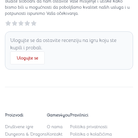
Budite slobodni da nam ostavite Vaše mišljenje i utiske kako
bismo bili u mogućnosti da poboljšamo kvalitet naših usluga i u
potpunosti ispunimo Vaša očekivanja.
Reviews
Ulogujte se da ostavite recenziju na igru koju ste
kupili i probali.
Ulogujte se
Proizvodi
Games4you
Pravilnici
Društvene igre
O nama
Politika privatnosti
Dungeons & Dragons
Kontakt
Politika o kolačićima