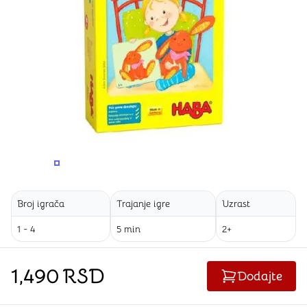
PROMENITE UGAO GLEDANJA
PROMENITE UGAO GLEDANJA
PROMENITE
Broj igrača
Trajanje igre
Uzrast
1 - 4
5 min
2+
1,490
RSD
Dodajte