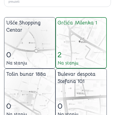
preuzeti
Ušće Shopping
Grčića Milenka 1
Centar
0
2
Na stanju
Na stanju
Tošin bunar 188a
Bulevar despota
Stefana 101
0
0
Na stanju
Na stanju