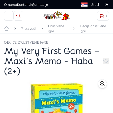
O nama
Kontakt
Informacije
Language
0
Otvorite meni
Dugme u obliku lupe predstavlja ikonicu za otvaranj
Korp
proizv
Games4you logo
Društvene
Dečije društvene
Proizvodi
igre
igre
Početna strana
DEČIJE DRUŠTVENE IGRE
My Very First Games –
Maxi’s Memo - Haba
Dug
(2+)
store