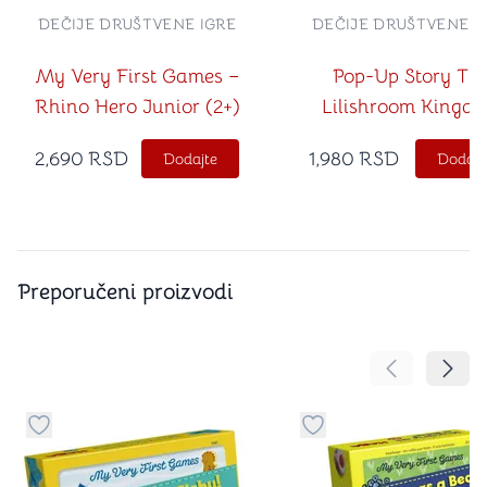
DEČIJE DRUŠTVENE IGRE
DEČIJE DRUŠTVENE I
My Very First Games –
Pop-Up Story Th
Rhino Hero Junior (2+)
Lilishroom Kingd
2,690
RSD
1,980
RSD
Dodajte
Dodajt
Preporučeni proizvodi
Pomeranje sa
Pomer
Dugme za dodavanje stvari u kategoriju omiljeno
Dugme za dodavanje st