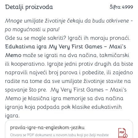
Detalji proizvoda
Šifra:
4999
Mnoge umiljate životinje čekaju da budu otkrivene -
po mogućnosti u paru!
Gde su se mogle sakriti? Igrači ih moraju pronaći.
Edukativna igra My Very First Games – Maxi’s
Memo
može se igrati na dva načina, takmičarski
ili kooperativno. Igrajte jedni protiv drugih da biste
napravili najveći broj parova i pobedite, ili zajedno
radite na tome da sve umiljate životinje stavite na
spavanje što pre. My Very First Games – Maxi’s
Memo je klasična igra memorije sa dva načina
igranja koja podpada pok klasike edukativnih
igara.
pravila-igre-na-engleskom-jeziku
Otvara se PDF dokument u novom tabu koji po želji možete