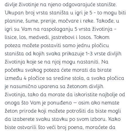
divlje životinje na njeno odgovarajuće stanište.
Ukupan broj vrsta staništa u igri je 5 - to mogu biti
planine, šume, prerije, močvare i reke. Takođe, u
igri su Vam na raspolaganju 5 vrsta životinja -
lisice, los, medvedi, jastrebovi i losos. Tokom
poteza možete postaviti samo jednu pločicu
staništa od kojih svaka prikazuje 1-3 vrste divljih
životinja koje se na njoj mogu nastaniti. Na
početku svakog poteza ćete morati da birate
između 4 pločice sa sredine stola, a svaka pločica
je nasumično uparena sa žetonom divljih
životinja, tako da morate da iskoristite najbolje od
onoga što Vam je ponuđeno — osim ako nemate
žeton prirode koji možete potrošiti da biste mogli
da izaberete svaku stavku po svom izboru. Kako
biste ostvarili što veći broj poena, moraćete da