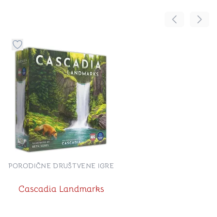
Pomeranje sa
Pomer
Dugme za dodavanje stvari u kategoriju omiljeno
PORODIČNE DRUŠTVENE IGRE
Cascadia Landmarks