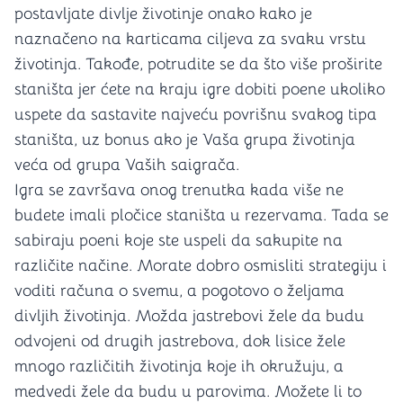
postavljate divlje životinje onako kako je
naznačeno na karticama ciljeva za svaku vrstu
životinja. Takođe, potrudite se da što više proširite
staništa jer ćete na kraju igre dobiti poene ukoliko
uspete da sastavite najveću povrišnu svakog tipa
staništa, uz bonus ako je Vaša grupa životinja
veća od grupa Vaših saigrača.
Igra se završava onog trenutka kada više ne
budete imali pločice staništa u rezervama. Tada se
sabiraju poeni koje ste uspeli da sakupite na
različite načine. Morate dobro osmisliti strategiju i
voditi računa o svemu, a pogotovo o željama
divljih životinja. Možda jastrebovi žele da budu
odvojeni od drugih jastrebova, dok lisice žele
mnogo različitih životinja koje ih okružuju, a
medvedi žele da budu u parovima. Možete li to