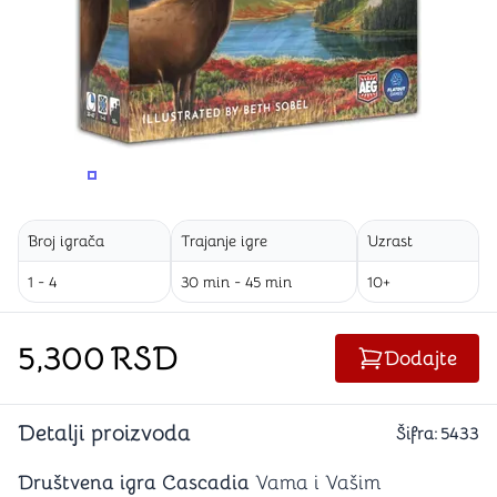
PROMENITE UGAO GLEDANJA
PROMENITE UGAO GLEDANJA
PROMENITE
Broj igrača
Trajanje igre
Uzrast
1 - 4
30 min - 45 min
10+
5,300
RSD
Dodajte
Detalji proizvoda
Šifra:
5433
Društvena igra Cascadia
Vama i Vašim