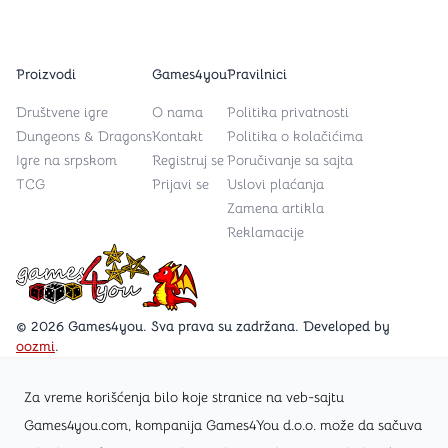
Proizvodi
Games4you
Pravilnici
Društvene igre
O nama
Politika privatnosti
Dungeons & Dragons
Kontakt
Politika o kolačićima
Igre na srpskom
Registruj se
Poručivanje sa sajta
TCG
Prijavi se
Uslovi plaćanja
Zamena artikla
Reklamacije
Games4you logo
© 2026 Games4you. Sva prava su zadržana. Developed by
oozmi
.
Za vreme korišćenja bilo koje stranice na veb-sajtu
Posetite Facebook stranicu /Games4you.rs
Games4you.com, kompanija Games4You d.o.o. može da sačuva