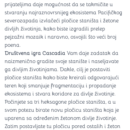
prijateljima daje mogućnost da se takmičite u
stvaranju najraznovrsnijeg ekosistema Pacifičkog
severozapada izvlačeći pločice staništa i žetone
divljih životinja, kako biste izgradili prelep
pejzažni mozaik i naravno, osvojili što veći broj
poena.
Društvena igra Cascadia
Vam daje zadatak da
naizmenično gradite svoje stanište i naseljavate
ga divljim životinjama. Dakle, cilj je postaviti
pločice staništa kako biste kreirali odgovarajući
teren koji smanjuje fragmentaciju i propadanje
ekosistema i stvara koridore za divlje životinje.
Počinjete sa tri heksagone pločice staništa, a u
svom potezu birate novu pločicu staništa koja je
uparena sa određenim žetonom divlje životinje.
Zatim postavljate tu pločicu pored ostalih i žeton