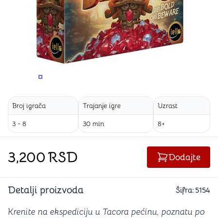
PROMENITE UGAO GLEDANJA
PROMENITE UGAO GLEDANJA
Broj igrača
Trajanje igre
Uzrast
3 - 8
30 min
8+
3,200
RSD
Dodajte
Detalji proizvoda
Šifra:
5154
Krenite na ekspediciju u Tacora pećinu, poznatu po