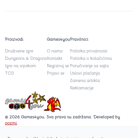
Proizvodi
Games4you
Pravilnici
Društvene igre
O nama
Politika privatnosti
Dungeons & Dragons
Kontakt
Politika o kolačićima
Igre na srpskom
Registruj se
Poručivanje sa sajta
TCG
Prijavi se
Uslovi plaćanja
Zamena artikla
Reklamacije
Games4you logo
© 2026 Games4you. Sva prava su zadržana. Developed by
oozmi
.