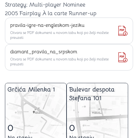
Strategy; Multi-player Nominee
2005 Fairplay À la carte Runner-up
pravila-igre-na-engleskom-jeziku
Otvara se PDF dokument u novom tabu koji po želji možete
preuzeti
diamant_pravila_na_srpskom
Otvara se PDF dokument u novom tabu koji po želji možete
preuzeti
Grčića Milenka 1
Bulevar despota
Stefana 101
0
0
Na stanju
Na stanju