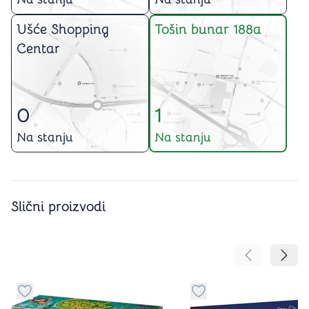
Ušće Shopping
Tošin bunar 188a
Centar
0
1
Na stanju
Na stanju
Slični proizvodi
Pomeranje sa
Pomer
Dugme za dodavanje stvari u kategoriju omiljeno
Dugme za dodavanje st