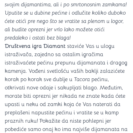
svojim dijamantima, ali i po smrtonosnim zamkama!
Uputite se u dubine pećine i odlučite koliko duboko
ćete otići pre nego što se vratite sa plenom u logor,
ali budite oprezni jer vrlo lako možete otići
predaleko i ostati bez blaga!
Društvena igra Diamant
staviće Vas u ulogu
istraživača, zajedno sa ostalim igračima
istraživaćete pećinu prepunu dijamanata i dragog
kamenja. Vođeni svetlošću vaših baklji zalazićete
korak po korak sve dublje u
Tacora
pećinu,
otkrivati nove odaje i sakupljati blago. Međutim,
morate biti oprezni jer nikada ne znate kada ćete
upasti u neku od zamki koja će Vas naterati da
preplašeni napustite pećinu i vratite se u kamp
praznih ruku! Pokažite da niste pohlepni jer
pobediće samo onaj ko ima najviše dijamanata na