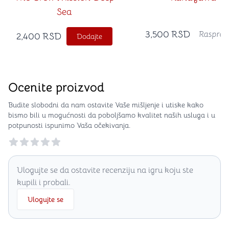
Sea
3,500
RSD
Rasprod
2,400
RSD
Dodajte
Ocenite proizvod
Budite slobodni da nam ostavite Vaše mišljenje i utiske kako
bismo bili u mogućnosti da poboljšamo kvalitet naših usluga i u
potpunosti ispunimo Vaša očekivanja.
Reviews
Ulogujte se da ostavite recenziju na igru koju ste
kupili i probali.
Ulogujte se