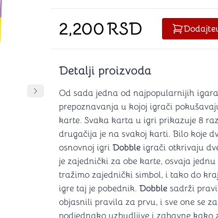
Šah
Podloge z
Domine
Zaštite za
2,200
RSD
4 u 1 igre
Kockice 
Dodajte
Backgammon (Tavla)
Kutijice
Detalji proizvoda
nje
Mozgalice
Od sada jedna od najpopularnijih igara
DANJA
DANJA
DANJA
Pomeranje sadržaja slajdera u desno
prepoznavanja u kojoj igrači pokušavaj
Hanayama
karte. Svaka karta u igri prikazuje 8 raz
Kocke
drugačija je na svakoj karti. Bilo koje 
Ostale mozgalice
Stripovi
osnovnoj igri
Dobble
igrači otkrivaju dve
je zajednički za obe karte, osvaja jedn
tražimo zajednički simbol, i tako do kra
igre taj je pobednik.
Dobble
sadrži pravi
objasnili pravila za prvu, i sve one se 
podjednako uzbudljive i zabavne kako za