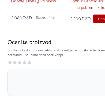
Dobble Disney Princess
Dobble Dinosaurus
srpskom jezik
2,080
RSD
Rasprodato
2,200
RSD
Doda
Ocenite proizvod
Budite slobodni da nam ostavite Vaše mišljenje i utiske kako bism
potpunosti ispunimo Vaša očekivanja.
Reviews