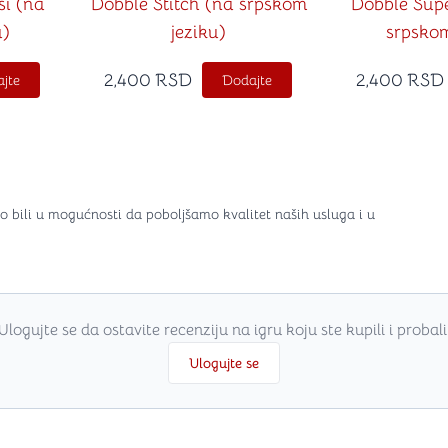
i (na
Dobble Stitch (na srpskom
Dobble Sup
u)
jeziku)
srpskom
2,400
RSD
2,400
RSD
jte
Dodajte
o bili u mogućnosti da poboljšamo kvalitet naših usluga i u
Ulogujte se da ostavite recenziju na igru koju ste kupili i probali
Ulogujte se