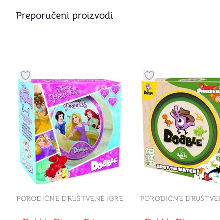
Preporučeni proizvodi
Dugme za dodavanje stvari u kategoriju omiljeno
Dugme za dodavanje 
PORODIČNE DRUŠTVENE IGRE
PORODIČNE DRUŠTVE