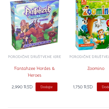
PORODIČNE DRUŠTVENE IGRE
PORODIČNE DRUŠTVE
Fantahzee Hordes &
Zoomino
Heroes
2,990
RSD
1,750
RSD
Dodajte
Doda