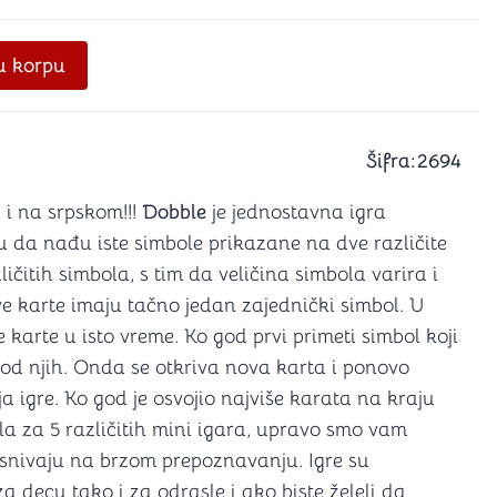
a igranje
 karte
D6 (za Jamb)
u korpu
Šifra:
2694
 i na srpskom!!!
Dobble
je jednostavna igra
u da nađu iste simbole prikazane na dve različite
ličitih simbola, s tim da veličina simbola varira i
dve karte imaju tačno jedan zajednički simbol. U
 karte u isto vreme. Ko god prvi primeti simbol koji
u od njih. Onda se otkriva nova karta i ponovo
ja igre. Ko god je osvojio najviše karata na kraju
la za 5 različitih mini igara, upravo smo vam
zasnivaju na brzom prepoznavanju. Igre su
 decu tako i za odrasle i ako biste želeli da