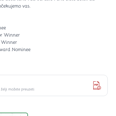
 očekujemo vas.
nee
or Winner
s Winner
Award Nominee
elji možete preuzeti