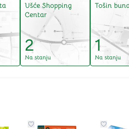
ta
Ušće Shopping
Tošin buna
Centar
2
1
Na stanju
Na stanju
stvari u kategoriju omiljeno
Dugme za dodavanje stvari u kategoriju omilje
Dugme za do