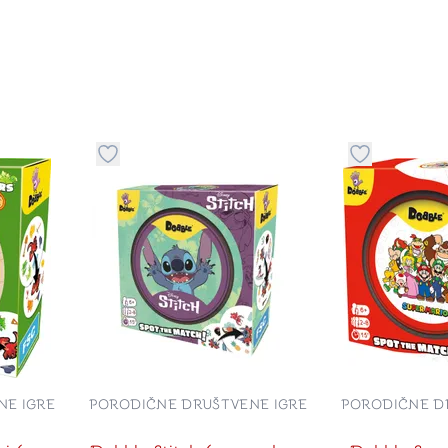
stvari u kategoriju omiljeno
Dugme za dodavanje stvari u kategoriju omilje
Dugme za do
NE IGRE
PORODIČNE DRUŠTVENE IGRE
PORODIČNE D