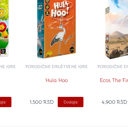
NE IGRE
PORODIČNE DRUŠTVENE IGRE
PORODIČNE D
Hula Hoo
Ecos The Fi
1,500
RSD
4,900
RSD
jte
Dodajte