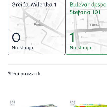
Grčića Milenka 1
Bulevar despo
Stefana 101
0
1
Na stanju
Na stanju
Slični proizvodi
Dugme za dodavanje stvari u kategoriju omiljeno
Dugme za dodavanje 