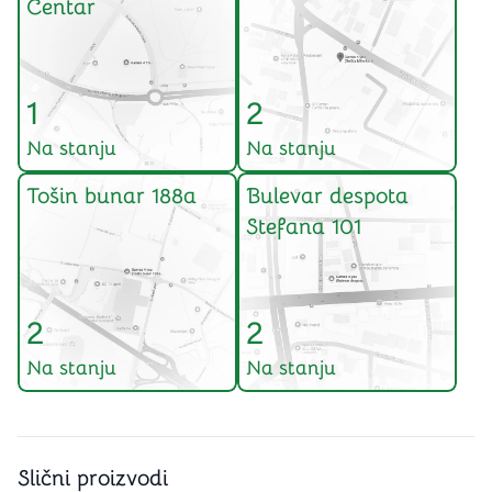
Centar
1
2
Na stanju
Na stanju
Tošin bunar 188a
Bulevar despota
Stefana 101
2
2
Na stanju
Na stanju
Slični proizvodi