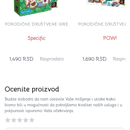
PORODIČNE DRUŠTVENE IGRE
PORODIČNE DRUŠTVENE
Specific
POW!
1,490
RSD
1,690
RSD
Rasprodato
Rasprod
Ocenite proizvod
Budite slobodni da nam ostavite Vaše mišljenje i utiske kako
bismo bili u mogućnosti da poboljšamo kvalitet naših usluga i u
potpunosti ispunimo Vaša očekivanja.
Reviews