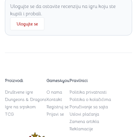
Ulogujte se da ostavite recenziju na igru koju ste
kupili i probali.
Ulogujte se
Proizvodi
Games4you
Pravilnici
Društvene igre
O nama
Politika privatnosti
Dungeons & Dragons
Kontakt
Politika o kolačićima
Igre na srpskom
Registruj se
Poručivanje sa sajta
TCG
Prijavi se
Uslovi plaćanja
Zamena artikla
Reklamacije
Games4you logo