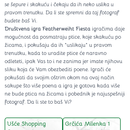
se šepure i skakuću i čekaju da ih neko uslika u
pravom trenutku. Da li ste spremni da taj fotograf
budete baš Vi.
Društvena igra Featherweiht Fiesta
igračima daje
mogućnost da posmatraju ptice, koje skakuću po
žicama, i pokušaju da ih "uslikaju" u pravom
trenutku, kada to uradite ptice će naravno
odleteti, ipak Vas to i ne zanima jer imate njihovu
sliku koja će Vam obezbediti poene. Igrači će
pokušati da svojim oštrim okom na ovaj način
sakupe što više poena a igra je gotova kada više
ne bude ptica na žicama i pobednik je najuspešniji
fotograf. Da li ste to baš Vi?
Ušće Shopping
Grčića Milenka 1