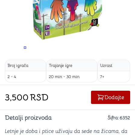
PROMENITE UGAO GLEDANJA
PROMENITE UGAO GLEDANJA
PROMENITE
Broj igrača
Trajanje igre
Uzrast
2 - 4
20 min - 30 min
7+
3,500
RSD
Dodajte
Detalji proizvoda
Šifra:
6352
Letnje je doba i ptice uživaju da sede na žicama, da