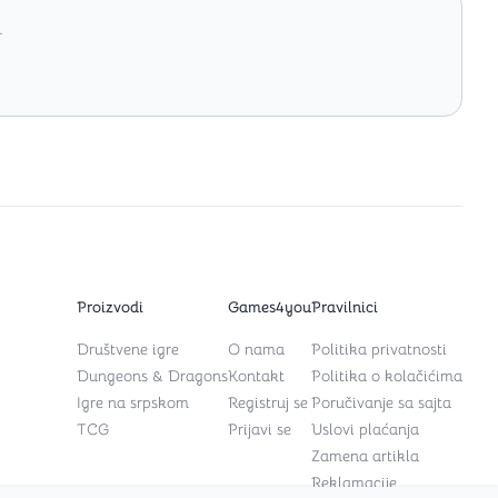
.
Proizvodi
Games4you
Pravilnici
Društvene igre
O nama
Politika privatnosti
Dungeons & Dragons
Kontakt
Politika o kolačićima
Igre na srpskom
Registruj se
Poručivanje sa sajta
TCG
Prijavi se
Uslovi plaćanja
Zamena artikla
Reklamacije