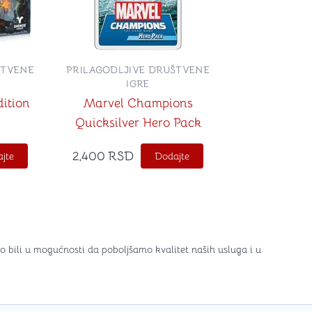
ŠTVENE
PRILAGODLJIVE DRUŠTVENE
IGRE
ition
Marvel Champions
Quicksilver Hero Pack
2,400
RSD
jte
Dodajte
o bili u mogućnosti da poboljšamo kvalitet naših usluga i u