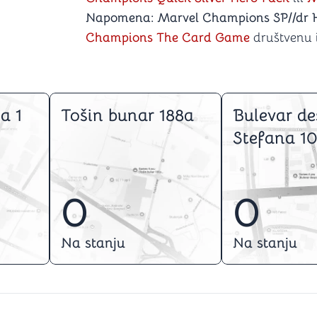
Napomena:
Marvel Champions SP//dr 
Champions The Card Game
društvenu i
a 1
Tošin bunar 188a
Bulevar de
Stefana 10
0
0
Na stanju
Na stanju