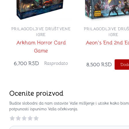
PRILAGODLJIVE DRUŠTVENE
PRILAGODLJIVE DRU
IGRE
IGRE
Arkham Horror Card
Aeon's End 2nd Ed
Game
6,700
RSD
Rasprodato
8,500
RSD
Doda
Ocenite proizvod
Budite slobodni da nam ostavite Vaše mišljenje i utiske kako bism
potpunosti ispunimo Vaša očekivanja.
Reviews