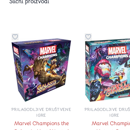
Slični proizvodi
Dugme za dodavanje stvari u kategoriju omiljeno
Dugme za dodavanje 
PRILAGODLJIVE DRUŠTVENE
PRILAGODLJIVE DRU
IGRE
IGRE
Marvel Champions the
Marvel Champi