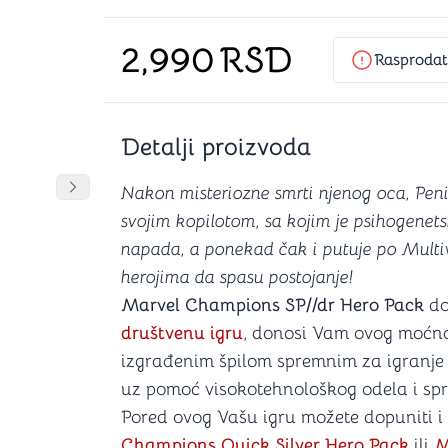
Šah
Podloge z
Domine
Zaštite za
2,990
RSD
4 u 1 igre
Kockice 
Rasproda
Backgammon (Tavla)
Kutijice
Detalji proizvoda
nje
Mozgalice
DANJA
DANJA
Nakon misteriozne smrti njenog oca, Peni 
Pomeranje sadržaja slajdera u desno
svojim kopilotom, sa kojim je psihogenet
Hanayama
napada, a ponekad čak i putuje po Mul
Kocke
herojima da spasu postojanje!
Ostale mozgalice
Stripovi
Marvel Champions SP//dr Hero Pack
d
društvenu igru
, donosi Vam ovog moćno
izgrađenim špilom spremnim za igranje 
uz pomoć visokotehnološkog odela i spreč
Pored ovog Vašu igru možete dopuniti 
Champions Quick Silver Hero Pack
ili
M