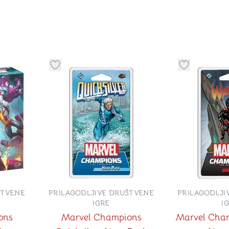
stvari u kategoriju omiljeno
Dugme za dodavanje stvari u kategoriju omilje
Dugme za do
ŠTVENE
PRILAGODLJIVE DRUŠTVENE
PRILAGODLJI
IGRE
I
ons
Marvel Champions
Marvel Cha