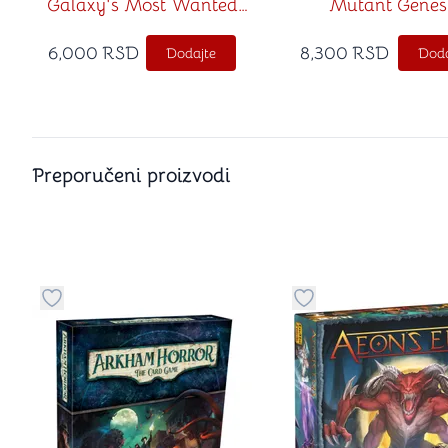
Galaxy's Most Wanted
Mutant Genes
Expansion
Expansion
6,000
RSD
8,300
RSD
Dodajte
Doda
Preporučeni proizvodi
Dugme za dodavanje stvari u kategoriju omiljeno
Dugme za dodavanje 