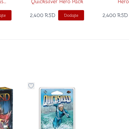
is
Quicksilver Hero Pack
Hero
2,400
RSD
2,400
RSD
jte
Dodajte
stvari u kategoriju omiljeno
Dugme za dodavanje stvari u kategoriju omilje