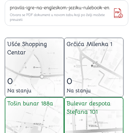
pravila-igre-na-engleskom-jeziku-rulebook-en
Otvara se PDF dokument u novom tabu koji po želji možete
preuzeti
Ušće Shopping
Grčića Milenka 1
Centar
0
0
Na stanju
Na stanju
Tošin bunar 188a
Bulevar despota
Stefana 101