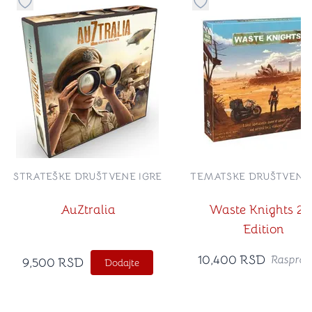
Dugme za dodavanje stvari u kategoriju omiljeno
Dugme za dodavanje st
STRATEŠKE DRUŠTVENE IGRE
TEMATSKE DRUŠTVENE 
AuZtralia
Waste Knights 2n
Edition
10,400
RSD
Rasprod
9,500
RSD
Dodajte