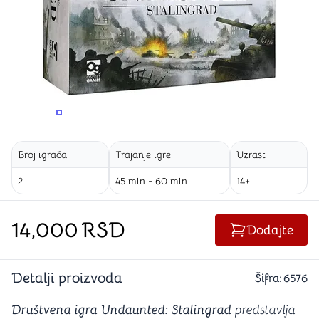
PROMENITE UGAO GLEDANJA
PROMENITE UGAO GLEDANJA
Broj igrača
Trajanje igre
Uzrast
2
45 min - 60 min
14+
14,000
RSD
Dodajte
Detalji proizvoda
Šifra:
6576
Društvena igra Undaunted: Stalingrad
predstavlja