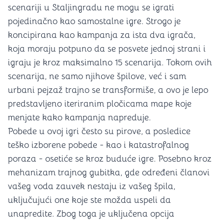
scenariji u Staljingradu ne mogu se igrati
pojedinačno kao samostalne igre. Strogo je
koncipirana kao kampanja za ista dva igrača,
koja moraju potpuno da se posvete jednoj strani i
igraju je kroz maksimalno 15 scenarija. Tokom ovih
scenarija, ne samo njihove špilove, već i sam
urbani pejzaž trajno se transformiše, a ovo je lepo
predstavljeno iteriranim pločicama mape koje
menjate kako kampanja napreduje​.
Pobede u ovoj igri često su pirove, a posledice
teško izborene pobede - kao i katastrofalnog
poraza - osetiće se kroz buduće igre. Posebno kroz
mehanizam trajnog gubitka, gde određeni članovi
vašeg voda zauvek nestaju iz vašeg špila,
uključujući one koje ste možda uspeli da
unapredite. Zbog toga je uključena opcija