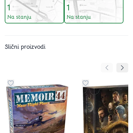
1
1
Na stanju
Na stanju
Slični proizvodi
Pomeranje sa
Pomer
Dugme za dodavanje stvari u kategoriju omiljeno
Dugme za dodavanje st