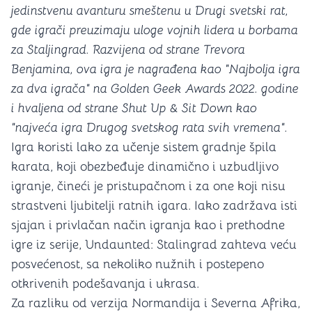
jedinstvenu avanturu smeštenu u Drugi svetski rat,
gde igrači preuzimaju uloge vojnih lidera u borbama
za Staljingrad. Razvijena od strane Trevora
Benjamina, ova igra je nagrađena kao "Najbolja igra
za dva igrača" na Golden Geek Awards 2022. godine
i hvaljena od strane Shut Up & Sit Down kao
"najveća igra Drugog svetskog rata svih vremena"​.
Igra koristi lako za učenje sistem gradnje špila
karata, koji obezbeđuje dinamično i uzbudljivo
igranje, čineći je pristupačnom i za one koji nisu
strastveni ljubitelji ratnih igara. Iako zadržava isti
sjajan i privlačan način igranja kao i prethodne
igre iz serije, Undaunted: Stalingrad zahteva veću
posvećenost, sa nekoliko nužnih i postepeno
otkrivenih podešavanja i ukrasa​.
Za razliku od verzija Normandija i Severna Afrika,