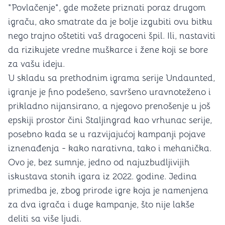
"Povlačenje", gde možete priznati poraz drugom
igraču, ako smatrate da je bolje izgubiti ovu bitku
nego trajno oštetiti vaš dragoceni špil. Ili, nastaviti
da rizikujete vredne muškarce i žene koji se bore
za vašu ideju.
U skladu sa prethodnim igrama serije Undaunted,
igranje je fino podešeno, savršeno uravnoteženo i
prikladno nijansirano, a njegovo prenošenje u još
epskiji prostor čini Staljingrad kao vrhunac serije,
posebno kada se u razvijajućoj kampanji pojave
iznenađenja - kako narativna, tako i mehanička.
Ovo je, bez sumnje, jedno od najuzbudljivijih
iskustava stonih igara iz 2022. godine. Jedina
primedba je, zbog prirode igre koja je namenjena
za dva igrača i duge kampanje, što nije lakše
deliti sa više ljudi​.