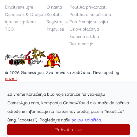
Društvene igre
O nama
Politika privatnosti
Dungeons & Dragons
Kontakt
Politika o kolačićima
Igre na srpskom
Registruj se
Poručivanje sa sajta
TCG
Prijavi se
Uslovi plaćanja
Zamena artikla
Reklamacije
Games4you logo
© 2026 Games4you. Sva prava su zadržana. Developed by
oozmi
.
Za vreme korišćenja bilo koje stranice na veb-sajtu
Posetite Facebook stranicu /Games4you.rs
Games4you.com, kompanija Games4You d.o.o. može da sačuva
određene informacije na korisnikov uređaj, putem "kolačića"
Zapratite Instagram profil @games4yours
(eng. "cookies"). Pogledajte našu
polisu kolačića
.
Prihvatite sve