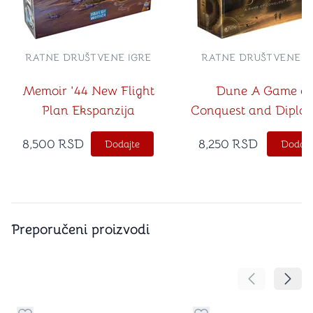
RATNE DRUŠTVENE IGRE
RATNE DRUŠTVENE I
Memoir '44 New Flight
Dune A Game of
Plan Ekspanzija
Conquest and Diplo
8,500
RSD
8,250
RSD
Dodajte
Dodajt
Preporučeni proizvodi
Pomeranje sa
Pomer