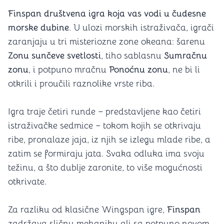
Finspan društvena igra koja vas vodi u čudesne
morske dubine
. U ulozi morskih istraživača, igrači
zaranjaju u tri misteriozne zone okeana: šarenu
Zonu sunčeve svetlosti
, tiho sablasnu
Sumračnu
zonu
, i potpuno mračnu
Ponoćnu zonu
, ne bi li
otkrili i proučili raznolike vrste riba.
Igra traje četiri runde – predstavljene kao četiri
istraživačke sedmice – tokom kojih se otkrivaju
ribe, pronalaze jaja, iz njih se izlegu mlade ribe, a
zatim se formiraju jata. Svaka odluka ima svoju
težinu, a što dublje zaronite, to više mogućnosti
otkrivate.
Za razliku od klasične Wingspan igre,
Finspan
zadržava sličnu mehaniku ali sa potpuno novom