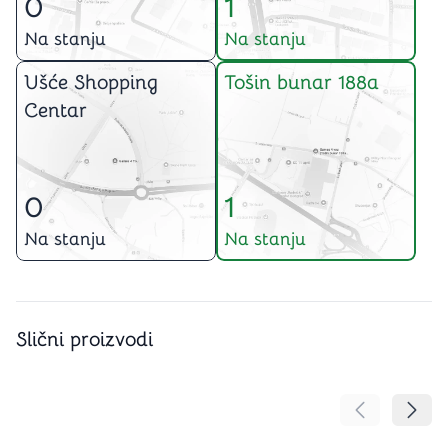
0
1
Na stanju
Na stanju
Ušće Shopping
Tošin bunar 188a
Centar
0
1
Na stanju
Na stanju
Slični proizvodi
Pomeranje sa
Pomer