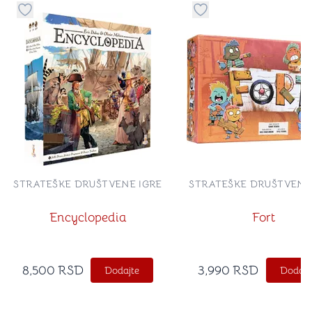
Dugme za dodavanje stvari u kategoriju omiljeno
Dugme za dodavanje st
STRATEŠKE DRUŠTVENE IGRE
STRATEŠKE DRUŠTVENE
Encyclopedia
Fort
8,500
RSD
3,990
RSD
Dodajte
Dodajt