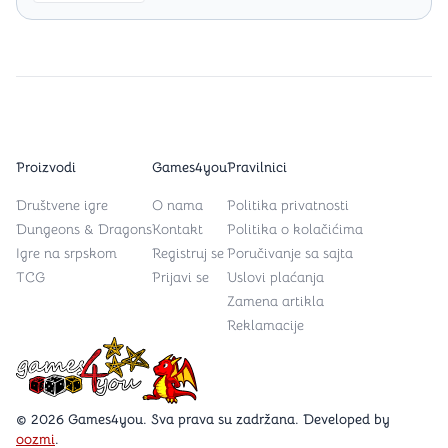
Proizvodi
Games4you
Pravilnici
Društvene igre
O nama
Politika privatnosti
Dungeons & Dragons
Kontakt
Politika o kolačićima
Igre na srpskom
Registruj se
Poručivanje sa sajta
TCG
Prijavi se
Uslovi plaćanja
Zamena artikla
Reklamacije
Games4you logo
© 2026 Games4you. Sva prava su zadržana. Developed by
oozmi
.