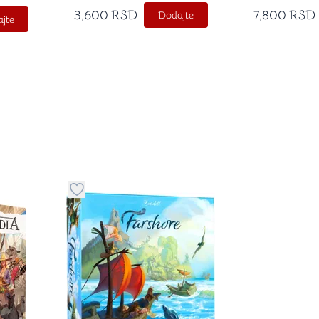
3,600
RSD
7,800
RSD
Dodajte
jte
stvari u kategoriju omiljeno
Dugme za dodavanje stvari u kategoriju omilje