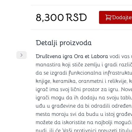
Šah
Podloge z
Domine
Zaštite za
8,300
RSD
4 u 1 igre
Kockice 
Dodajte
Backgammon (Tavla)
Kutijice
Detalji proizvoda
nje
Mozgalice
Društvena igra Ora et Labora
vodi vas u
DANJA
DANJA
Pomeranje sadržaja slajdera u desno
manastira koji stiče zemlju i gradi različi
Hanayama
da se izgradi funkcionalna infrastruktu
Kocke
knjige, keramika, oranmetni i relikvije, 
Ostale mozgalice
Stripovi
igrač ima svoj lični prostor za igru. No
igrači mogu da ih dodaju na svoju tablu
uđu u građevine da bi odradili određene
mesta moraju svi da budu u istoj građev
možete da iskoristite na najbolji moguć
nudi, ili će Vaši protivnici preuzeti titu