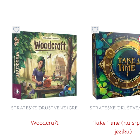
Dugme za dodavanje stvari u kategoriju omiljeno
Dugme za dodavanje 
STRATEŠKE DRUŠTVENE IGRE
STRATEŠKE DRUŠTVEN
Woodcraft
Take Time (na sr
jeziku)