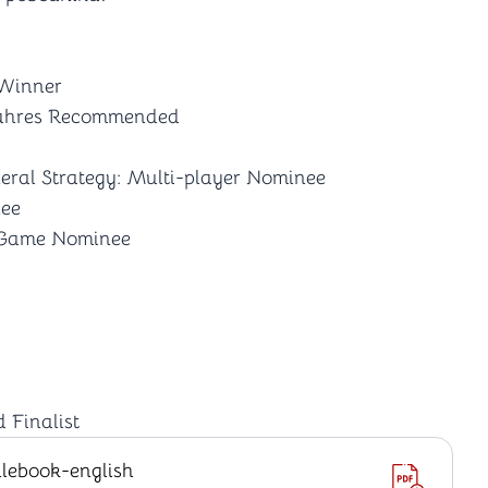
 Winner
 Jahres Recommended
eral Strategy: Multi-player Nominee
nee
d Game Nominee
 Finalist
ulebook-english