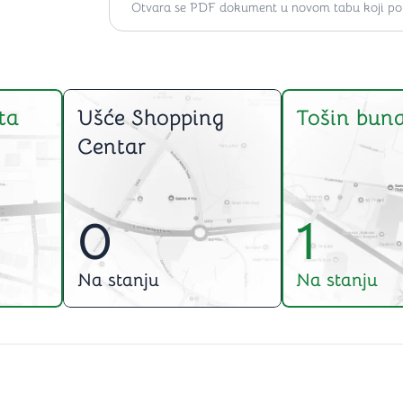
Otvara se PDF dokument u novom tabu koji po ž
ta
Ušće Shopping
Tošin buna
Centar
0
1
Na stanju
Na stanju