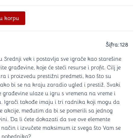
a igranje
 karte
D6 (za Jamb)
u korpu
Šifra:
128
 Srednji vek i postavlja sve igrače kao starešine
te građevine, koje će steći resurse i profit. Cilj je
ra i proizvedu prestižni predmeti, kao što su
kako bi se na kraju zaradio ugled i prestiž. Svaki
ve građevine ulaze u igru s vremena na vreme i
. Igrači takođe imaju i tri radnika koji mogu da
 akcije, međutim da bi se pomerili sa jednog
ini. Da li ćete dokazati da sve ove elemente
i način i izvučete maksimum iz svega što Vam se
lu pobednika?