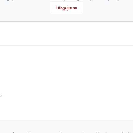
Ulogujte se
i
.