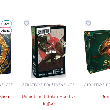
20%
stvari u kategoriju omiljeno
Dugme za dodavanje stvari u kategoriju omilje
Dugme za do
Akcija
E IGRE
STRATEŠKE DRUŠTVENE IGRE
STRATEŠKE D
pskom
Unmatched Robin Hood vs
San
Bigfoot