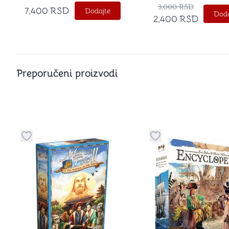
3,000
RSD
7,400
RSD
Dodajte
Doda
2,400
RSD
Preporučeni proizvodi
Dugme za dodavanje stvari u kategoriju omiljeno
Dugme za dodavanje 