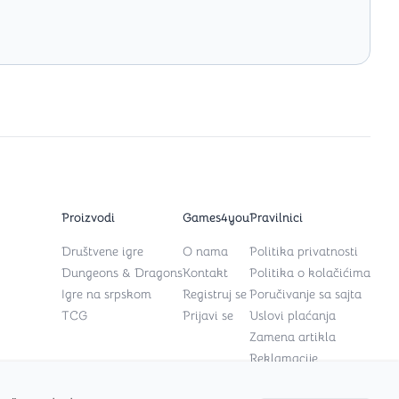
Proizvodi
Games4you
Pravilnici
Društvene igre
O nama
Politika privatnosti
Dungeons & Dragons
Kontakt
Politika o kolačićima
Igre na srpskom
Registruj se
Poručivanje sa sajta
TCG
Prijavi se
Uslovi plaćanja
Zamena artikla
Reklamacije