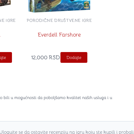
E IGRE
PORODIČNE DRUŠTVENE IGRE
a
Everdell Farshore
12,000
RSD
jte
Dodajte
o bili u mogućnosti da poboljšamo kvalitet naših usluga i u
Ulogujte se da ostavite recenziju na igru koju ste kupili i probali