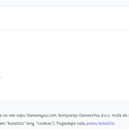
i
.
nice na veb-sajtu Games4you.com, kompanija Games4You d.o.o. može da
tem "kolačića" (eng. "cookies"). Pogledajte našu
polisu kolačića
.