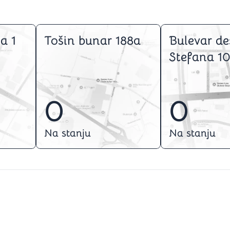
a 1
Tošin bunar 188a
Bulevar de
Stefana 10
0
0
Na stanju
Na stanju