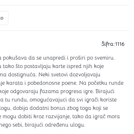
a igranje
 karte
D6 (za Jamb)
to
Šifra:
1116
oja pokušava da se unapredi i proširi po svemiru.
u tako što postavljaju karte ispred njih koje
alna dostignuća. Neki svetovi dozvoljavaju
nje karata i pobedonosne poene. Na početku runde
 koje odgovaraju fazama progresa igre. Birajući
za tu rundu, omogućavajuci da svi igrači koriste
 ulogu, dobija dodatni bonus zbog toga koji se
 mogu dobiti kroz razvijanje, tako da igrač mora
ego sebi, birajući određenu ulogu.