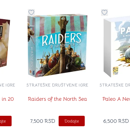
stvari u kategoriju omiljeno
Dugme za dodavanje stvari u kategoriju omilje
Dugme za do
E IGRE
STRATEŠKE DRUŠTVENE IGRE
STRATEŠKE D
 in 20
Raiders of the North Sea
Paleo A Ne
7,500
RSD
6,500
RSD
jte
Dodajte