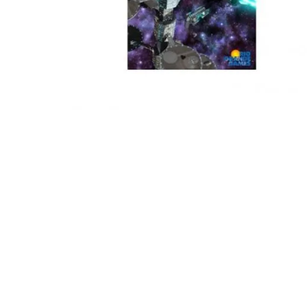
Igre na srpskom
Puzzle 1000 delova
Puzzle 2000 delova
(TCG)
Yu-Gi-Oh
Pokemon
One Piece
Riftbound
Karte za igra
Karte Bicycle
Karte Fournier
Tarot karte
Setovi za poker