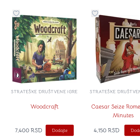
Dugme za dodavanje stvari u kategoriju omiljeno
Dugme za dodavanje 
STRATEŠKE DRUŠTVENE IGRE
STRATEŠKE DRUŠTVEN
Woodcraft
Caesar Seize Rome
Minutes
7,400
RSD
4,150
RSD
Dodajte
Doda