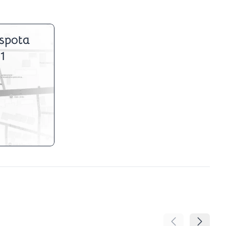
spota
1