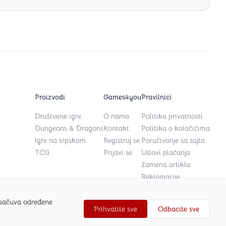
Proizvodi
Games4you
Pravilnici
Društvene igre
O nama
Politika privatnosti
Dungeons & Dragons
Kontakt
Politika o kolačićima
Igre na srpskom
Registruj se
Poručivanje sa sajta
TCG
Prijavi se
Uslovi plaćanja
Zamena artikla
Reklamacije
 sačuva određene
Prihvatite sve
Odbacite sve