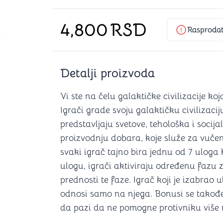
Šah
Podloge z
Domine
Zaštite za
4,800
RSD
4 u 1 igre
Kockice 
Rasproda
Backgammon (Tavla)
Kutijice
Detalji proizvoda
nje
Mozgalice
Vi ste na čelu galaktičke civilizacije k
Igrači grade svoju galaktičku civilizacij
Hanayama
predstavljaju svetove, tehološka i socij
Kocke
proizvodnju dobara, koje služe za vuče
Ostale mozgalice
Stripovi
svaki igrač tajno bira jednu od 7 uloga
ulogu, igrači aktiviraju određenu fazu 
prednosti te faze. Igrač koji je izabrao
odnosi samo na njega. Bonusi se takođe
da pazi da ne pomogne protivniku više n