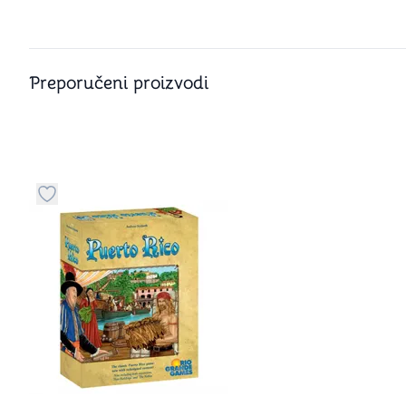
Preporučeni proizvodi
Dugme za dodavanje stvari u kategoriju omiljeno