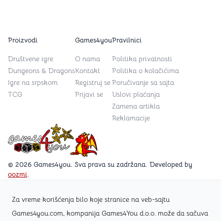
Proizvodi
Games4you
Pravilnici
Društvene igre
O nama
Politika privatnosti
Dungeons & Dragons
Kontakt
Politika o kolačićima
Igre na srpskom
Registruj se
Poručivanje sa sajta
TCG
Prijavi se
Uslovi plaćanja
Zamena artikla
Reklamacije
Games4you logo
© 2026 Games4you. Sva prava su zadržana. Developed by
oozmi
.
Za vreme korišćenja bilo koje stranice na veb-sajtu
Posetite Facebook stranicu /Games4you.rs
Games4you.com, kompanija Games4You d.o.o. može da sačuva