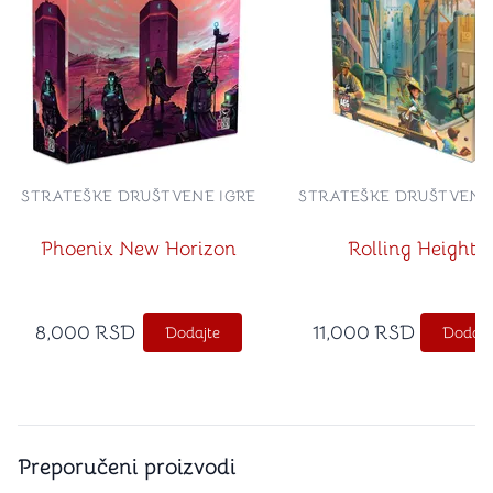
STRATEŠKE DRUŠTVENE IGRE
STRATEŠKE DRUŠTVENE
Phoenix New Horizon
Rolling Heights
8,000
RSD
11,000
RSD
Dodajte
Dodajt
Preporučeni proizvodi