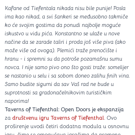
Kafane od Tiefentala nikada nisu bile punije! Posla
ima kao nikad, a svi šankeri se međusobno takmiče
ko će svojim gostima da ponudi najbolje moguće
iskustvo u vidu pića. Konstantno se ulaže u nove
načine da se zarade taliri i proda još više piva (ako
može više od ovoga). Plemići traže prenoćište i
hranu - i spremni su da potroše pozamašnu sumu
novca. I nije samo pivo ono što gosti traže: somelijer
se nastanio u selu i sa sobom doneo zalihu finih vina.
Samo budite sigurni da sav Vaš rad ne bude u
suprotnosti sa gradonačelnikovim turističkim
naporima!
Taverns of Tiefenthal: Open Doors je ekspanzija
za
društvenu igru Taverns of Tiefenthal
. Ovo
proširenje uvodi četiri dodatna modula u osnovnu
igru, čime se omogućava igračima da promene