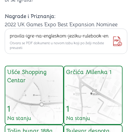
Nagrade i Priznanja:
2022 UK Games Expo Best Expansion Nominee
pravila-igre-na-engleskom-jeziku-rulebook-en
Otvara se PDF dokument u novom tabu koji po želji možete
preuzeti
Ušće Shopping
Grčića Milenka 1
Centar
1
1
Na stanju
Na stanju
Tošin bunar 188a
Bulevar despota