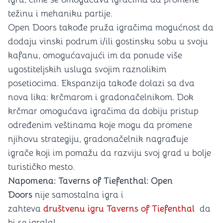
težinu i mehaniku partije.
Open Doors takođe pruža igračima mogućnost da
dodaju vinski podrum i/ili gostinsku sobu u svoju
kafanu, omogućavajući im da ponude više
ugostiteljskih usluga svojim raznolikim
posetiocima. Ekspanzija takođe dolazi sa dva
nova lika: krčmarom i gradonačelnikom. Dok
krčmar omogućava igračima da dobiju pristup
određenim veštinama koje mogu da promene
njihovu strategiju, gradonačelnik nagrađuje
igrače koji im pomažu da razviju svoj grad u bolje
turističko mesto.
Napomena: Taverns of Tiefenthal: Open
Doors
nije samostalna igra i
zahteva
društvenu igru Taverns of Tiefenthal
da
bi se igrala!