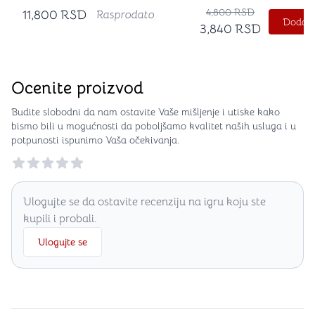
4,800
RSD
11,800
RSD
Rasprodato
Dodajt
3,840
RSD
Ocenite proizvod
Budite slobodni da nam ostavite Vaše mišljenje i utiske kako
bismo bili u mogućnosti da poboljšamo kvalitet naših usluga i u
potpunosti ispunimo Vaša očekivanja.
Reviews
Ulogujte se da ostavite recenziju na igru koju ste
kupili i probali.
Ulogujte se