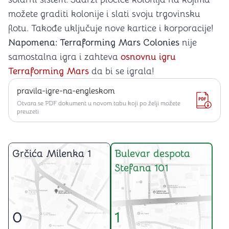
možete graditi kolonije i slati svoju trgovinsku
flotu. Takođe uključuje nove kartice i korporacije!
Napomena: Terraforming Mars Colonies
nije
samostalna igra i zahteva
osnovnu igru
Terraforming Mars
da bi se igrala!
pravila-igre-na-engleskom
Otvara se PDF dokument u novom tabu koji po želji možete
preuzeti
Grčića Milenka 1
Bulevar despota
Stefana 101
0
1