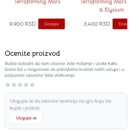
Terraforming Mars
Terraforming Mars H
& Elysium
9,900
RSD
3,400
RSD
Dodajte
Dodajt
Ocenite proizvod
Budite slobodni da nam ostavite Vaše mišljenje i utiske kako
bismo bili u mogućnosti da poboljšamo kvalitet naših usluga i u
potpunosti ispunimo Vaša očekivanja.
Reviews
Ulogujte se da ostavite recenziju na igru koju ste
kupili i probali.
Ulogujte se