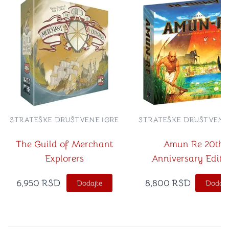
STRATEŠKE DRUŠTVENE IGRE
STRATEŠKE DRUŠTVENE
The Guild of Merchant
Amun Re 20th
Explorers
Anniversary Editi
6,950
RSD
8,800
RSD
Dodajte
Dodajt