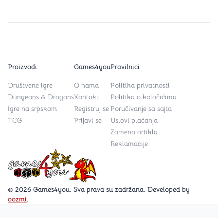
Proizvodi
Games4you
Pravilnici
Društvene igre
O nama
Politika privatnosti
Dungeons & Dragons
Kontakt
Politika o kolačićima
Igre na srpskom
Registruj se
Poručivanje sa sajta
TCG
Prijavi se
Uslovi plaćanja
Zamena artikla
Reklamacije
Games4you logo
© 2026 Games4you. Sva prava su zadržana. Developed by
oozmi
.