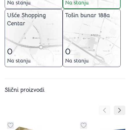
Na stanju
Na stanju
Ušće Shopping
Tošin bunar 188a
Centar
0
0
Na stanju
Na stanju
Slični proizvodi
Pomeranje sa
Pomer
Dugme za dodavanje stvari u kategoriju omiljeno
Dugme za dodavanje st