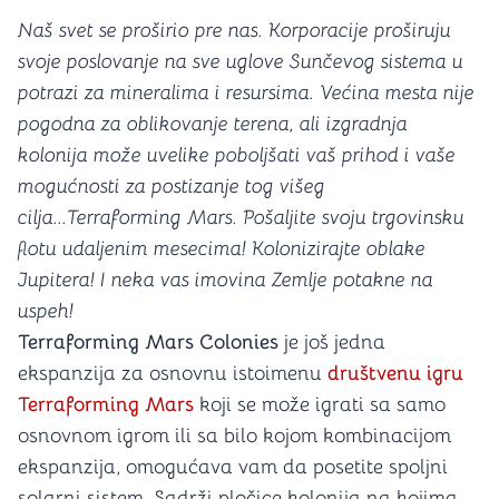
Naš svet se proširio pre nas. Korporacije proširuju
svoje poslovanje na sve uglove Sunčevog sistema u
potrazi za mineralima i resursima. Većina mesta nije
pogodna za oblikovanje terena, ali izgradnja
kolonija može uvelike poboljšati vaš prihod i vaše
mogućnosti za postizanje tog višeg
cilja...Terraforming Mars. Pošaljite svoju trgovinsku
flotu udaljenim mesecima! Kolonizirajte oblake
Jupitera! I neka vas imovina Zemlje potakne na
uspeh!
Terraforming Mars Colonies
je još jedna
ekspanzija za osnovnu istoimenu
društvenu igru
Terraforming Mars
koji se može igrati sa samo
osnovnom igrom ili sa bilo kojom kombinacijom
ekspanzija, omogućava vam da posetite spoljni
solarni sistem. Sadrži pločice kolonija na kojima