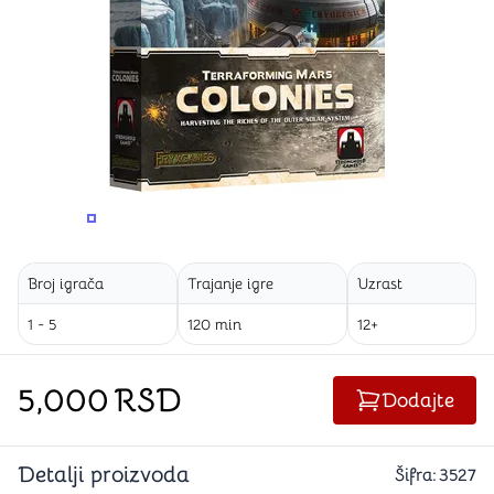
PROMENITE UGAO GLEDANJA
PROMENITE UGAO GLEDANJA
Broj igrača
Trajanje igre
Uzrast
1 - 5
120 min
12+
5,000
RSD
Dodajte
Detalji proizvoda
Šifra:
3527