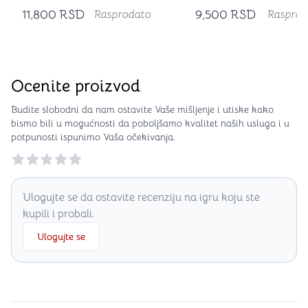
11,800
RSD
9,500
RSD
Rasprodato
Rasprod
Ocenite proizvod
Budite slobodni da nam ostavite Vaše mišljenje i utiske kako
bismo bili u mogućnosti da poboljšamo kvalitet naših usluga i u
potpunosti ispunimo Vaša očekivanja.
Reviews
Ulogujte se da ostavite recenziju na igru koju ste
kupili i probali.
Ulogujte se