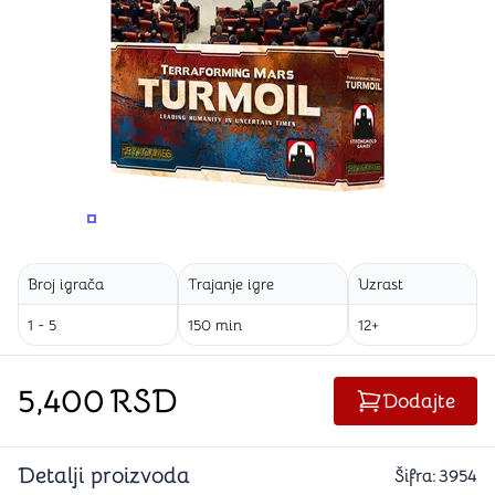
PROMENITE UGAO GLEDANJA
PROMENITE UGAO GLEDANJA
PROMENITE
Broj igrača
Trajanje igre
Uzrast
1 - 5
150 min
12+
5,400
RSD
Dodajte
Detalji proizvoda
Šifra:
3954