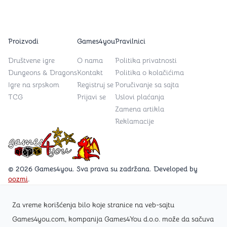
Proizvodi
Games4you
Pravilnici
Društvene igre
O nama
Politika privatnosti
Dungeons & Dragons
Kontakt
Politika o kolačićima
Igre na srpskom
Registruj se
Poručivanje sa sajta
TCG
Prijavi se
Uslovi plaćanja
Zamena artikla
Reklamacije
Games4you logo
© 2026 Games4you. Sva prava su zadržana. Developed by
oozmi
.
Za vreme korišćenja bilo koje stranice na veb-sajtu
Posetite Facebook stranicu /Games4you.rs
Games4you.com, kompanija Games4You d.o.o. može da sačuva