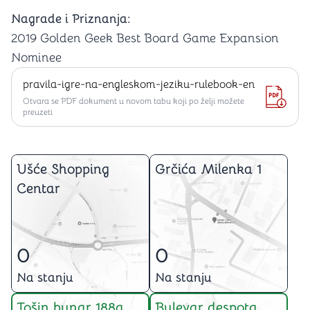
Nagrade i Priznanja:
2019 Golden Geek Best Board Game Expansion
Nominee
pravila-igre-na-engleskom-jeziku-rulebook-en
Otvara se PDF dokument u novom tabu koji po želji možete
preuzeti
Ušće Shopping
Grčića Milenka 1
Centar
0
0
Na stanju
Na stanju
Tošin bunar 188a
Bulevar despota