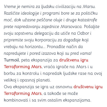
Vreme je nemira za ljudsku civilizaciju na Marsu.
Različite ideologije i programi bore se za političku
moć, dok užasne peščane oluje i druge katastrofe
prete napredovanju zajednice Marsovaca. Pošaljite
svoju sopstvenu delegaciju da utiče na Odbor i
pripremite svoju korporaciju za događaje koji
vrebaju na horizontu... Pronađite način da
napredujete i pored izazova koji su pred vama!
Turmoil
, peta ekspanzija za
društvenu igru
Terraforming Mars
, vraća igrače na Mars i u
borbu za kontrolu i napredak ljudske rase na ovoj
velikoj i opasnoj planeti.
Ova ekspanzija se igra uz osnovnu
društvenu igru
Terraforming Mars
, a takođe se može
kombinovati i sa svim ostalim ekspanzijama.