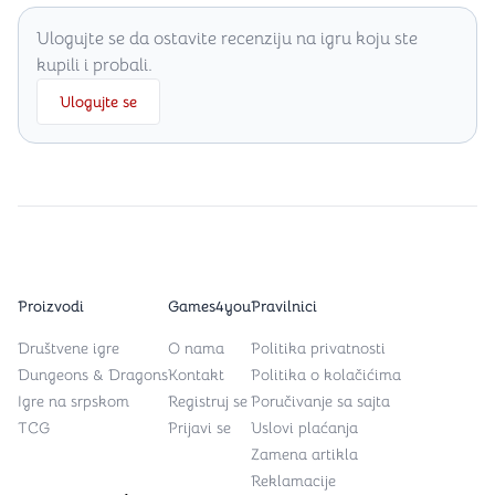
Ulogujte se da ostavite recenziju na igru koju ste
kupili i probali.
Ulogujte se
Proizvodi
Games4you
Pravilnici
Društvene igre
O nama
Politika privatnosti
Dungeons & Dragons
Kontakt
Politika o kolačićima
Igre na srpskom
Registruj se
Poručivanje sa sajta
TCG
Prijavi se
Uslovi plaćanja
Zamena artikla
Reklamacije