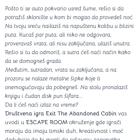
Pošto ti se auto pokvario usred šume, rešio si da
potražiš sklonište u kom bi mogao da provedeš noć.
Na tvoju sreću nailaziš na napuštenu kolibu u blizini
puta. Kucaš par puta, ali niko ne odgovara,
proveravaš vrata, ali nisu zaključana, ulaziš unutra.
Rešio si tu da odmoriš, a sutra ćeš naći način kako
da se domogneš grada.
Međutim, sutradan, vrata su zaključana, a na
prozoru se nalaze metalne šipke koje ti
onemogućavaju da pobegneš. Na stolu pronalaziš
knjigu i čudan disk pun šifara...
Da li ćeš naći izlaz na vreme?
Društvena igra Exit The Abandoned Cabin
vas
uvodi u
ESCAPE ROOM
okruženje gde igrači
moraju da imaju timski duh, kreativnost i moć
dedukcije da bi mogli da rešavaju zagonetke,