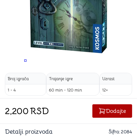
PROMENITE UGAO GLEDANJA
PROMENITE UGAO GLEDANJA
PROMENITE
Broj igrača
Trajanje igre
Uzrast
1 - 4
60 min - 120 min
12+
2,200
RSD
Dodajte
Detalji proizvoda
Šifra:
2084