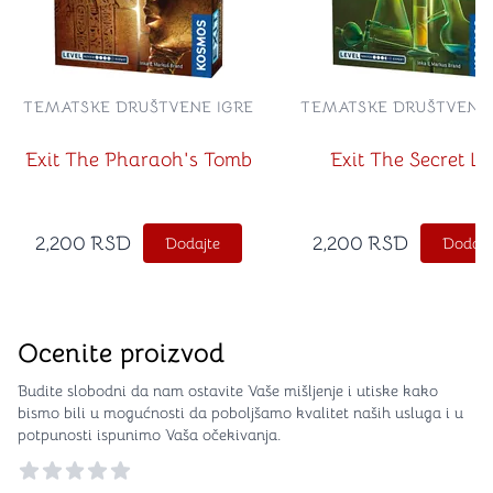
TEMATSKE DRUŠTVENE IGRE
TEMATSKE DRUŠTVENE 
Exit The Pharaoh's Tomb
Exit The Secret L
2,200
RSD
2,200
RSD
Dodajte
Dodajt
Ocenite proizvod
Budite slobodni da nam ostavite Vaše mišljenje i utiske kako
bismo bili u mogućnosti da poboljšamo kvalitet naših usluga i u
potpunosti ispunimo Vaša očekivanja.
Reviews