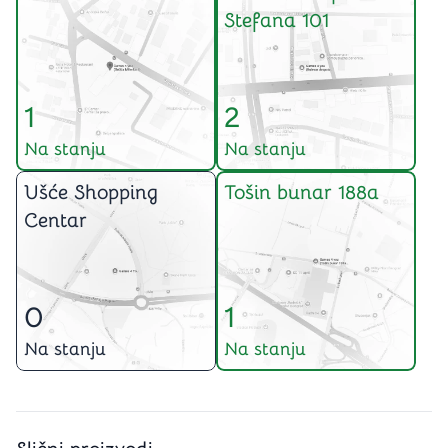
Stefana 101
1
2
Na stanju
Na stanju
Ušće Shopping
Tošin bunar 188a
Centar
0
1
Na stanju
Na stanju