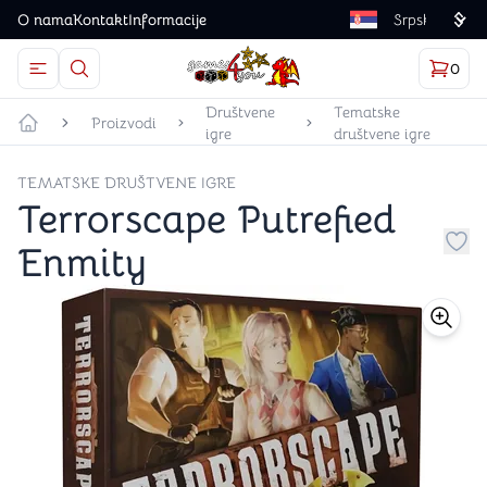
O nama
Kontakt
Informacije
Language
0
Otvorite meni
Dugme u obliku lupe predstavlja ikonicu za otvaranj
Korp
proizv
Games4you logo
Društvene
Tematske
Proizvodi
igre
društvene igre
Početna strana
TEMATSKE DRUŠTVENE IGRE
Terrorscape Putrefied
Enmity
Dug
store