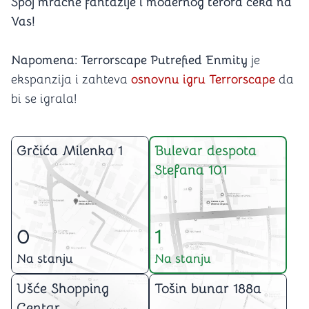
Spoj mračne fantazije i modernog terora čeka na
Vas!
Napomena: Terrorscape Putrefied Enmity
je
ekspanzija i zahteva
osnovnu igru
Terrorscape
da
bi se igrala!
Grčića Milenka 1
Bulevar despota
Stefana 101
0
1
Na stanju
Na stanju
Ušće Shopping
Tošin bunar 188a
Centar