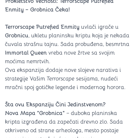
Prokletstvo Večnosti: Terrorscape Putrefied
Enmity – Grobnica Čeka!
Terrorscape Putrefied Enmity
uvlači igrače u
Grobnicu
, ukletu planinsku kriptu koja je nekada
čuvala strašnu tajnu. Sada probuđena, besmrtna
Immortal Queen
vreba nove žrtve sa svojim
moćima nemrtvih.
Ova ekspanzija dodaje nove slojeve narativa i
strategije Vašim
Terrorscape
sesijama, nudeći
mračni spoj gotičke legende i modernog horora.
Šta ovu Ekspanziju Čini Jedinstvenom?
Nova Mapa "Grobnica"
– duboka planinska
kripta izgrađena da zapečati drevno zlo. Sada
otkriveno od strane arheologa, mesto postaje