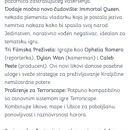
pozornica zastrašujućeg vaskrsenja.
Dodaje moćno novo čudovište: Immortal Queen
,
nekada plemenitu vladarku koja je postala jeziva
nemrtva nakaza kako bi spasila svoj narod.
Jedinstven, narativno vođen negativac, idealan za
tematsku igru.
Tri Filmska Preživela:
Igrajte kao
Ophelia Romero
(reporterka),
Dylan Wan
(kamerman) i
Caleb
Peele
(producent). Ovi novi likovi donose posebne
uloge i sveže strategije za preživljavanje Kraljičine
nemilosrdne potere.
Proširenje za Terrorscape:
Potpuno kompatibilno
sa osnovnim sistemom igre
Terrorscape
.
Kombinujte likove, mape i Ubice za poboljšanu
ponovljivost i raznovrsnost horora.