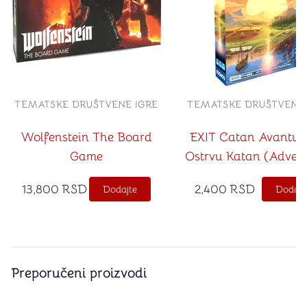
TEMATSKE DRUŠTVENE IGRE
TEMATSKE DRUŠTVENE 
Wolfenstein The Board
EXIT Catan Avantur
Game
Ostrvu Katan (Adven
on Catan na srps
13,800
RSD
2,400
RSD
Dodajte
Dodajt
jeziku)
Preporučeni proizvodi