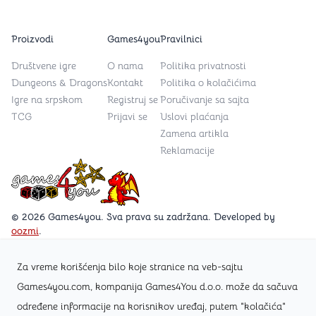
Proizvodi
Games4you
Pravilnici
Društvene igre
O nama
Politika privatnosti
Dungeons & Dragons
Kontakt
Politika o kolačićima
Igre na srpskom
Registruj se
Poručivanje sa sajta
TCG
Prijavi se
Uslovi plaćanja
Zamena artikla
Reklamacije
Games4you logo
© 2026 Games4you. Sva prava su zadržana. Developed by
oozmi
.
Za vreme korišćenja bilo koje stranice na veb-sajtu
Posetite Facebook stranicu /Games4you.rs
Games4you.com, kompanija Games4You d.o.o. može da sačuva
određene informacije na korisnikov uređaj, putem "kolačića"
Zapratite Instagram profil @games4yours