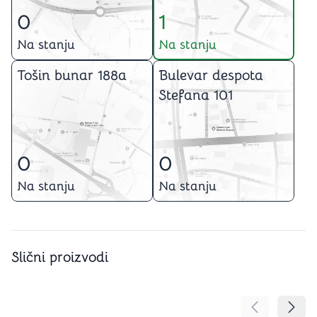
0
1
Na stanju
Na stanju
Tošin bunar 188a
Bulevar despota
Stefana 101
0
0
Na stanju
Na stanju
Slični proizvodi
Pomeranje sa
Pomer