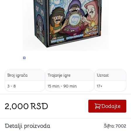
PROMENITE UGAO GLEDANJA
PROMENITE UGAO GLEDANJA
Broj igrača
Trajanje igre
Uzrast
3 - 8
15 min - 90 min
17+
2,000
RSD
Dodajte
Detalji proizvoda
Šifra:
7002