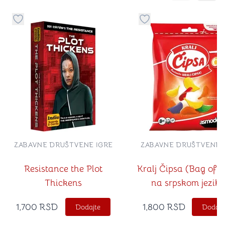
Dugme za dodavanje stvari u kategoriju omiljeno
Dugme za dodavanje st
ZABAVNE DRUŠTVENE IGRE
ZABAVNE DRUŠTVENE 
Resistance the Plot
Kralj Čipsa (Bag of 
Thickens
na srpskom jeziku
1,700
RSD
1,800
RSD
Dodajte
Dodajt