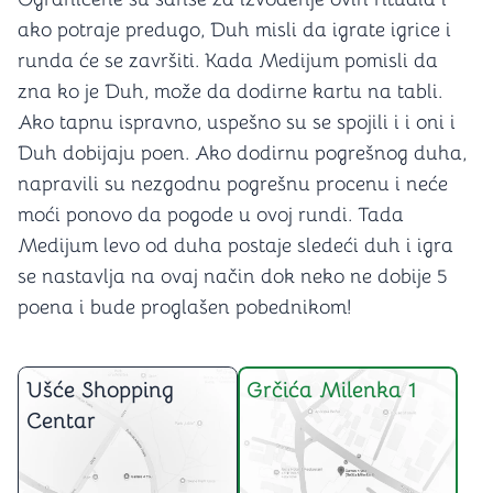
ako potraje predugo, Duh misli da igrate igrice i
runda će se završiti. Kada Medijum pomisli da
zna ko je Duh, može da dodirne kartu na tabli.
Ako tapnu ispravno, uspešno su se spojili i i oni i
Duh dobijaju poen. Ako dodirnu pogrešnog duha,
napravili su nezgodnu pogrešnu procenu i neće
moći ponovo da pogode u ovoj rundi. Tada
Medijum levo od duha postaje sledeći duh i igra
se nastavlja na ovaj način dok neko ne dobije 5
poena i bude proglašen pobednikom!
Ušće Shopping
Grčića Milenka 1
Centar