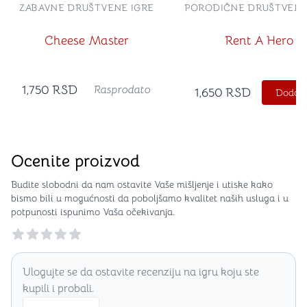
ZABAVNE DRUŠTVENE IGRE
PORODIČNE DRUŠTVENE
Cheese Master
Rent A Hero
1,750
RSD
Rasprodato
1,650
RSD
Dodajt
Ocenite proizvod
Budite slobodni da nam ostavite Vaše mišljenje i utiske kako
bismo bili u mogućnosti da poboljšamo kvalitet naših usluga i u
potpunosti ispunimo Vaša očekivanja.
Reviews
Ulogujte se da ostavite recenziju na igru koju ste
kupili i probali.