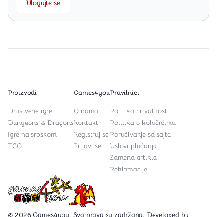
Ulogujte se
Proizvodi
Games4you
Pravilnici
Društvene igre
O nama
Politika privatnosti
Dungeons & Dragons
Kontakt
Politika o kolačićima
Igre na srpskom
Registruj se
Poručivanje sa sajta
TCG
Prijavi se
Uslovi plaćanja
Zamena artikla
Reklamacije
Games4you logo
© 2026 Games4you. Sva prava su zadržana. Developed by